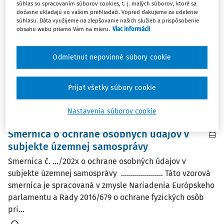
súhlas so spracovaním súborov cookies, t. j. malých súborov, ktoré sa
zákonnou povinnosťou obcí a zároveň podmienkou ich
dočasne ukladajú vo vašom prehliadači. Vopred ďakujeme za udelenie
účinnosti. Pri tejto povinnosti však musí byť
súhlasu. Dáta využijeme na zlepšovanie našich služieb a prispôsobenie
obsahu webu priamo Vám na mieru.
Viac informácií
rešpektovaná ochrana osobných údajov a zákonné
obmedzenia sprístupňovania informácií. Nesprávny
postup môže ...
Odmietnut nepovinné súbory cookie
JUDr. Tatiana Mičudová PhD.
Prijať všetky súbory cookie
Vydané:
25. 2. 2026
/
15 minút čítania
Nastavenia súborov cookie
VZORY
Smernica o ochrane osobných údajov v
subjekte územnej samosprávy
Smernica č. …/202x o ochrane osobných údajov v
subjekte územnej samosprávy ………………… Táto vzorová
smernica je spracovaná v zmysle Nariadenia Európskeho
parlamentu a Rady 2016/679 o ochrane fyzických osôb
pri...