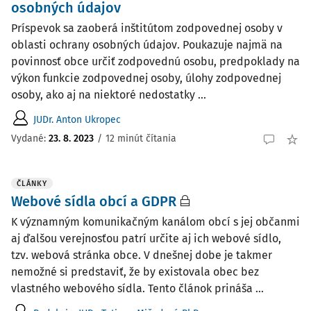
osobných údajov
Príspevok sa zaoberá inštitútom zodpovednej osoby v
oblasti ochrany osobných údajov. Poukazuje najmä na
povinnosť obce určiť zodpovednú osobu, predpoklady na
výkon funkcie zodpovednej osoby, úlohy zodpovednej
osoby, ako aj na niektoré nedostatky ...
JUDr. Anton Ukropec
Vydané:
23. 8. 2023
/
12 minút čítania
ČLÁNKY
Webové sídla obcí a GDPR
K významným komunikačným kanálom obcí s jej občanmi
aj ďalšou verejnosťou patrí určite aj ich webové sídlo,
tzv. webová stránka obce. V dnešnej dobe je takmer
nemožné si predstaviť, že by existovala obec bez
vlastného webového sídla. Tento článok prináša ...