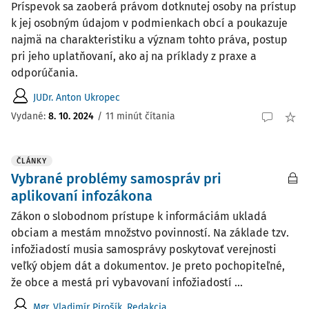
Príspevok sa zaoberá právom dotknutej osoby na prístup
k jej osobným údajom v podmienkach obcí a poukazuje
najmä na charakteristiku a význam tohto práva, postup
pri jeho uplatňovaní, ako aj na príklady z praxe a
odporúčania.
JUDr. Anton Ukropec
Vydané:
8. 10. 2024
/
11 minút čítania
ČLÁNKY
Vybrané problémy samospráv pri
aplikovaní infozákona
Zákon o slobodnom prístupe k informáciám ukladá
obciam a mestám množstvo povinností. Na základe tzv.
infožiadostí musia samosprávy poskytovať verejnosti
veľký objem dát a dokumentov. Je preto pochopiteľné,
že obce a mestá pri vybavovaní infožiadostí ...
Mgr. Vladimír Pirošík
,
Redakcia