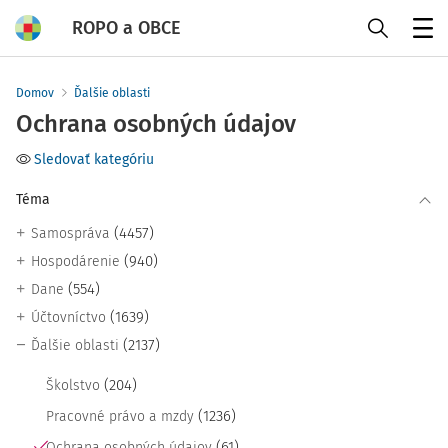
ROPO a OBCE
Menu
Domov
Ďalšie oblasti
Ochrana osobných údajov
Sledovať kategóriu
Téma
(4457)
Samospráva
(940)
Hospodárenie
(554)
Dane
(1639)
Účtovníctvo
(2137)
Ďalšie oblasti
(204)
Školstvo
(1236)
Pracovné právo a mzdy
(61)
Ochrana osobných údajov