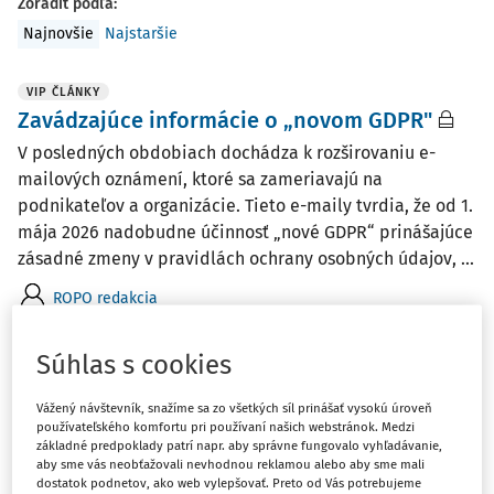
Zoradiť podľa
:
Najnovšie
Najstaršie
VIP ČLÁNKY
Zavádzajúce informácie o „novom GDPR"
V posledných obdobiach dochádza k rozširovaniu e-
mailových oznámení, ktoré sa zameriavajú na
podnikateľov a organizácie. Tieto e-maily tvrdia, že od 1.
mája 2026 nadobudne účinnosť „nové GDPR“ prinášajúce
zásadné zmeny v pravidlách ochrany osobných údajov, ...
ROPO redakcia
Vydané:
11. 3. 2026
/
2 minúty čítania
Súhlas s cookies
ČLÁNKY
Vážený návštevník, snažíme sa zo všetkých síl prinášať vysokú úroveň
Zverejňovanie zmlúv a ochrana osobných
používateľského komfortu pri používaní našich webstránok. Medzi
základné predpoklady patrí napr. aby správne fungovalo vyhľadávanie,
údajov
aby sme vás neobťažovali nevhodnou reklamou alebo aby sme mali
dostatok podnetov, ako web vylepšovať. Preto od Vás potrebujeme
Zverejňovanie zmlúv v Centrálnom registri zmlúv je