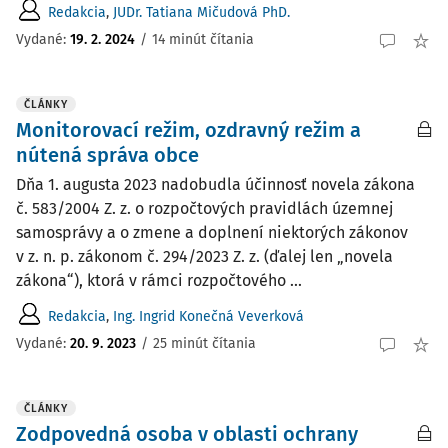
Redakcia
,
JUDr. Tatiana Mičudová PhD.
Vydané:
19. 2. 2024
/
14 minút čítania
ČLÁNKY
Monitorovací režim, ozdravný režim a
nútená správa obce
Dňa 1. augusta 2023 nadobudla účinnosť novela zákona
č. 583/2004 Z. z. o rozpočtových pravidlách územnej
samosprávy a o zmene a doplnení niektorých zákonov
v z. n. p. zákonom č. 294/2023 Z. z. (ďalej len „novela
zákona“), ktorá v rámci rozpočtového ...
Redakcia
,
Ing. Ingrid Konečná Veverková
Vydané:
20. 9. 2023
/
25 minút čítania
ČLÁNKY
Zodpovedná osoba v oblasti ochrany