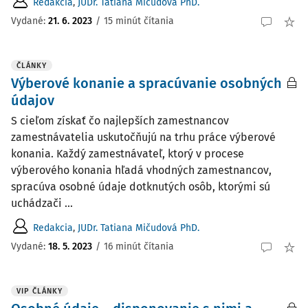
Redakcia
,
JUDr. Tatiana Mičudová PhD.
Vydané:
21. 6. 2023
/
15 minút čítania
ČLÁNKY
Výberové konanie a spracúvanie osobných
údajov
S cieľom získať čo najlepších zamestnancov
zamestnávatelia uskutočňujú na trhu práce výberové
konania. Každý zamestnávateľ, ktorý v procese
výberového konania hľadá vhodných zamestnancov,
spracúva osobné údaje dotknutých osôb, ktorými sú
uchádzači ...
Redakcia
,
JUDr. Tatiana Mičudová PhD.
Vydané:
18. 5. 2023
/
16 minút čítania
VIP ČLÁNKY