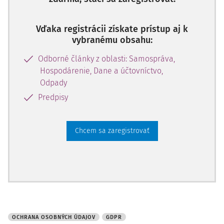
úpravou došlo najmä k týmto zmenám:
povinnosť obce viesť záznamy o
Vďaka registrácii získate prístup aj k
vybranému obsahu:
Odborné články z oblasti: Samospráva,
Hospodárenie, Dane a účtovníctvo,
Odpady
Predpisy
Chcem sa zaregistrovať
OCHRANA OSOBNÝCH ÚDAJOV
GDPR