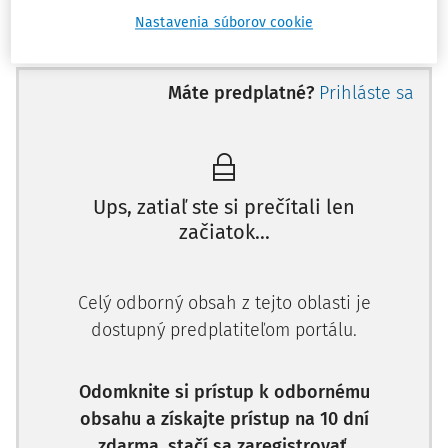
ochrane osobných údajov
") zrušené a nahradené vedením
Nastavenia súborov cookie
záznamov o spracovateľských činnostiach. Tieto záznamy
nie je potrebné posielať úradu, pričom postačuje, aby si
obec záznamy o spracovateľských činnostiach ponechala
Máte predplatné?
Prihláste sa
vo svojej dispozícii a na požiadanie úradu mu ich
sprístupnila.
Záznamy o spracovateľských činnostiach obce predstavujú
komplexný
prehľad o spracúvaní osobných údajov
v
Ups, zatiaľ ste si prečítali len
obci. Na základe týchto dokumentov možno pripraviť
začiatok...
ďalšie dokumenty v oblasti ochrany osobných údajov,
najmä oboznámenie dotknutých osôb o spracúvaní
osobných údajov alebo poverenie oprávnenej osoby
Celý odborný obsah z tejto oblasti je
spracúvaním osobných údajov.
dostupný predplatiteľom portálu.
V porovnaní s predchádzajúcim zákonom č.
122/2013 Z.z.
o
ochrane osobných údajov a o zmene a doplnení
Odomknite si prístup k odbornému
niektorých zákonov v z. n. p. (ďalej len "predchádzajúci
obsahu a získajte prístup na 10 dní
zákon o ochrane osobných údajov
")
platnou právnou
zdarma, stačí sa zaregistrovať.