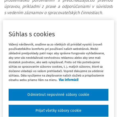
problematiku porovnaním s predchádzajúcou právnou
úpravou, príkladmi z praxe a odporúčaniami v súvislosti
s vedením záznamov o spracovateľských činnostiach.
Povinnosť viesť záznamy o spracovateľských činnostiach
predstavuje pre obce novú povinnosť. V predchádzajúcej
Súhlas s cookies
právnej úprave existovala povinnosť obcí viesť evidenciu
informačných systémov, pričom obce mali aj oznamovaciu
Vážený návštevník, snažíme sa zo všetkých síl prinášať vysokú úroveň
používateľského komfortu pri používaní našich webstránok. Medzi
povinnosť a povinnosť osobitnej registrácie voči Úradu na
základné predpoklady patrí napr. aby správne fungovalo vyhľadávanie,
ochranu osobných údajov SR (ďalej len "úrad").
aby sme vás neobťažovali nevhodnou reklamou alebo aby sme mali
dostatok podnetov, ako web vylepšovať. Preto od Vás potrebujeme
súhlas so spracovaním súborov cookies, t. j. malých súborov, ktoré sa
Tieto povinnosti boli prijatím nariadenia Európskeho
dočasne ukladajú vo vašom prehliadači. Vopred ďakujeme za udelenie
parlamentu a Rady (EÚ) 2016/679 z 27. apríla 2016 o
súhlasu. Dáta využijeme na zlepšovanie našich služieb a prispôsobenie
obsahu webu priamo Vám na mieru.
Viac informácií
ochrane fyzických osôb pri spracúvaní osobných údajov a
o voľnom pohybe takýchto údajov, ktorým sa zrušuje
smernica
95/46/ES (
všeobecné nariadenie o ochrane
Odmietnut nepovinné súbory cookie
údajov
) (ďalej len "
nariadenie GDPR
") a zákona č.
18/2018
Z. z.
o ochrane osobných údajov a o zmene a doplnení
Prijať všetky súbory cookie
niektorých zákonov v z. n. p. (ďalej len "nový
zákon o