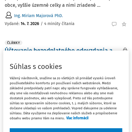
obce, vyššie územné celky a nimi zriadené ...
Ing. Miriam Majorová PhD.
Vydané:
14. 7. 2026
/
4 minúty čítania
ČLÁNKY
Účtovanie bezodplatného odovzdania a
prijatia zásob v organizáciách samosprávy
Súhlas s cookies
Podľa opatrenia Ministerstva financií Slovenskej
republiky zo dňa 12.12.2022 č. MF/014454/2022-36, ktorým
Vážený návštevník, snažíme sa zo všetkých síl prinášať vysokú úroveň
sa ustanovujú podrobnosti o postupoch účtovania a
používateľského komfortu pri používaní našich webstránok. Medzi
rámcovej účtovej osnove pre obce, vyššie územné celky a
základné predpoklady patrí napr. aby správne fungovalo vyhľadávanie,
aby sme vás neobťažovali nevhodnou reklamou alebo aby sme mali
nimi zriadené rozpočtové organizácie a ...
dostatok podnetov, ako web vylepšovať. Preto od Vás potrebujeme
súhlas so spracovaním súborov cookies, t. j. malých súborov, ktoré sa
Ing. Miriam Majorová PhD.
dočasne ukladajú vo vašom prehliadači. Vopred ďakujeme za udelenie
Vydané:
14. 7. 2026
/
2 minúty čítania
súhlasu. Dáta využijeme na zlepšovanie našich služieb a prispôsobenie
obsahu webu priamo Vám na mieru.
Viac informácií