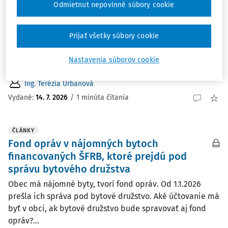
ČLÁNKY
Odmietnut nepovinné súbory cookie
Technické zhodnotenie
Sme rozpočtová organizácia zria­dená obcou. Budovu
Prijať všetky súbory cookie
máme zverenú do správy. Vykurovanie je riešené pecou
na pelety, ktorá je jediný zdroj vykurovania. Rozhodli
Nastavenia súborov cookie
sme kúpiť ešte jednu pec. V pôvodnej...
Ing. Terézia Urbanová
Vydané:
14. 7. 2026
/
1 minúta čítania
ČLÁNKY
Fond opráv v nájomných bytoch
financovaných ŠFRB, ktoré prejdú pod
správu bytového družstva
Obec má nájomné byty, tvorí fond opráv. Od 1.1.2026
prešla ich správa pod bytové družstvo. Aké účtovanie má
byť v obci, ak bytové družstvo bude spravovať aj fond
opráv?...