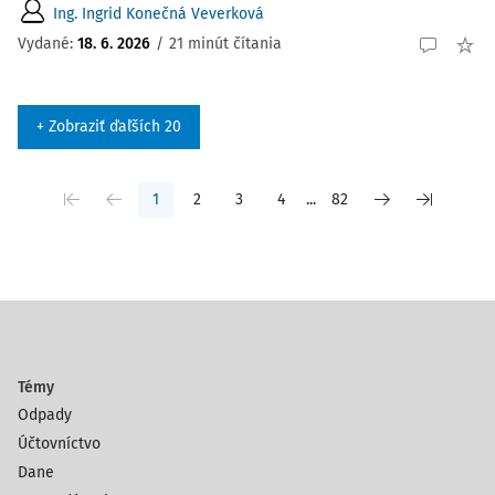
Ing. Ingrid Konečná Veverková
Vydané:
18. 6. 2026
/
21 minút čítania
+ Zobraziť ďaľších 20
1
2
3
4
...
82
Témy
Odpady
Účtovníctvo
Dane