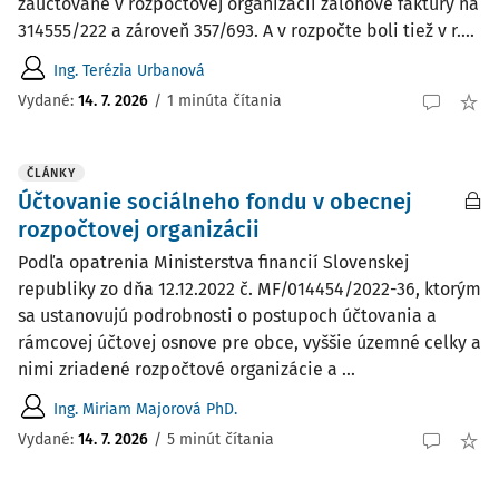
zaúčtované v rozpočtovej organizácii zálohové faktúry na
314555/222 a zároveň 357/693. A v rozpočte boli tiež v r....
Ing. Terézia Urbanová
Vydané:
14. 7. 2026
/
1 minúta čítania
ČLÁNKY
Účtovanie sociálneho fondu v obecnej
rozpočtovej organizácii
Podľa opatrenia Ministerstva financií Slovenskej
republiky zo dňa 12.12.2022 č. MF/014454/2022-36, ktorým
sa ustanovujú podrobnosti o postupoch účtovania a
rámcovej účtovej osnove pre obce, vyššie územné celky a
nimi zriadené rozpočtové organizácie a ...
Ing. Miriam Majorová PhD.
Vydané:
14. 7. 2026
/
5 minút čítania