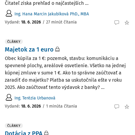
Čitateľ získa prehľad o najčastejších ...
Ing. Hana Marcin Jakubíková PhD., MBA
Vydané:
18. 6. 2026
/
27 minút čítania
ČLÁNKY
Majetok za 1 euro
Obec kúpila za 1 €: pozemok, stavbu: komunikáciu a
spevnené plochy, areálové osvetlenie. Všetko na jednej
kúpnej zmluve v sume 1 €. Ako to správne zaúčtovať a
zaradiť do majetku? Platba sa uskutočnila ešte v roku
2025. Ako zaúčtovať tento výdavok z banky? ...
Ing. Terézia Urbanová
Vydané:
18. 6. 2026
/
1 minúta čítania
ČLÁNKY
Dotácia z PPA