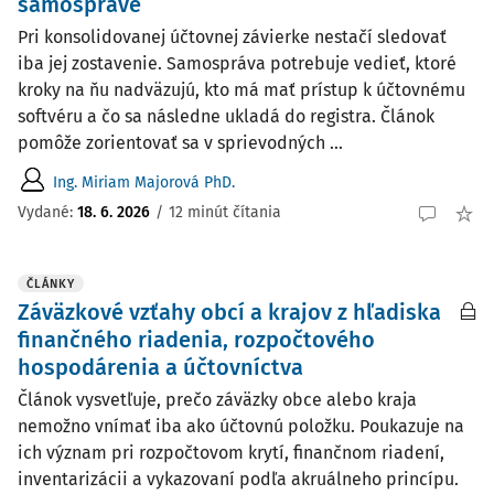
samospráve
Pri konsolidovanej účtovnej závierke nestačí sledovať
iba jej zostavenie. Samospráva potrebuje vedieť, ktoré
kroky na ňu nadväzujú, kto má mať prístup k účtovnému
softvéru a čo sa následne ukladá do registra. Článok
pomôže zorientovať sa v sprievodných ...
Ing. Miriam Majorová PhD.
Vydané:
18. 6. 2026
/
12 minút čítania
ČLÁNKY
Záväzkové vzťahy obcí a krajov z hľadiska
finančného riadenia, rozpočtového
hospodárenia a účtovníctva
Článok vysvetľuje, prečo záväzky obce alebo kraja
nemožno vnímať iba ako účtovnú položku. Poukazuje na
ich význam pri rozpočtovom krytí, finančnom riadení,
inventarizácii a vykazovaní podľa akruálneho princípu.