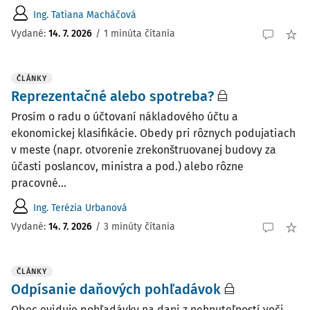
Ing. Tatiana Macháčová
Vydané:
14. 7. 2026
/
1 minúta čítania
ČLÁNKY
Reprezentačné alebo spotreba?
Prosím o radu o účtovaní nákladového účtu a
ekonomickej klasifikácie. Obedy pri rôznych po­dujatiach
v meste (napr. otvorenie zrekonštruovanej budovy za
účasti poslancov, ministra a pod.) alebo rôzne
pracovné...
Ing. Terézia Urbanová
Vydané:
14. 7. 2026
/
3 minúty čítania
ČLÁNKY
Odpísanie daňových pohľadávok
Obec eviduje pohľadávky na dani z nehnuteľností voči