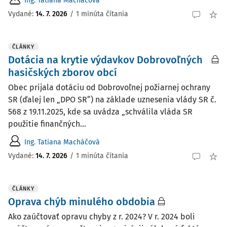
Ing. Tatiana Macháčová
Vydané:
14. 7. 2026
/
1 minúta čítania
ČLÁNKY
Dotácia na krytie výdavkov Dobrovoľných
hasičských zborov obcí
Obec prijala dotáciu od Dobrovoľnej požiarnej ochrany
SR (ďalej len „DPO SR“) na základe uznesenia vlády SR č.
568 z 19.11.2025, kde sa uvádza „schválila vláda SR
použitie finančných...
Ing. Tatiana Macháčová
Vydané:
14. 7. 2026
/
1 minúta čítania
ČLÁNKY
Oprava chýb minulého obdobia
Ako zaúčtovať opravu chyby z r. 2024? V r. 2024 boli