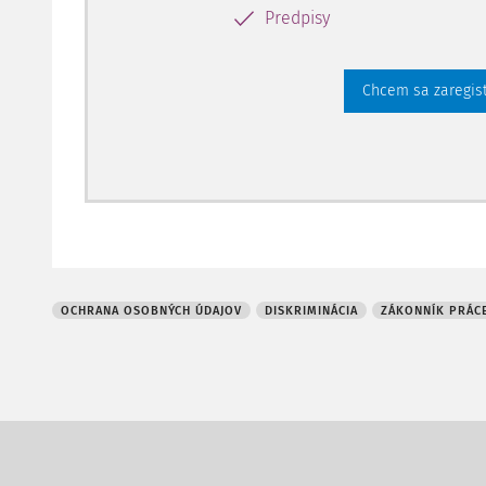
Predpisy
Chcem sa zaregis
OCHRANA OSOBNÝCH ÚDAJOV
DISKRIMINÁCIA
ZÁKONNÍK PRÁC