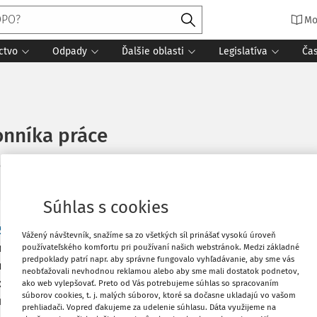
Mo
ctvo
Odpady
Ďalšie oblasti
Legislatíva
Ča
onníka práce
tania
Zdroj
:
Účtovníctvo ROPO a obcí 7/2024
Súhlas s cookies
Vytlačiť
Zákonníka práce
a poukazuje najmä na
Vážený návštevník, snažíme sa zo všetkých síl prinášať vysokú úroveň
nanie pred vznikom pracovného
používateľského komfortu pri používaní našich webstránok. Medzi základné
predpoklady patrí napr. aby správne fungovalo vyhľadávanie, aby sme vás
 záujme, ďalej na vstupné lekárske
Obľúbené
neobťažovali nevhodnou reklamou alebo aby sme mali dostatok podnetov,
v a tiež na povinnosť zamestnávateľa
ako web vylepšovať. Preto od Vás potrebujeme súhlas so spracovaním
súborov cookies, t. j. malých súborov, ktoré sa dočasne ukladajú vo vašom
rístupe k zamestnaniu.
prehliadači. Vopred ďakujeme za udelenie súhlasu. Dáta využijeme na
Zdieľať