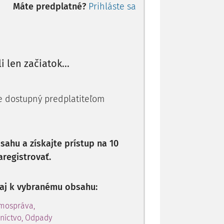
tnanosti
). Zamestnávateľ je tiež povinný
Máte predplatné?
Prihláste sa
u úradu práce, sociálnych vecí a rodiny,
li len začiatok...
je dostupný predplatiteľom
ahu a získajte prístup na 10
aregistrovať.
p aj k vybranému obsahu:
amospráva,
níctvo, Odpady