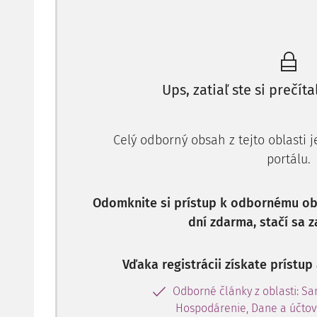
zložky mzdy (
§ 62 ods. 2 zákona o službách zames
oznámiť voľné pracovné miesto a jeho charakteristik
v
Ups, zatiaľ ste si prečíta
Celý odborný obsah z tejto oblasti 
portálu.
Odomknite si prístup k odbornému obs
dní zdarma, stačí sa z
Vďaka registrácii získate prístu
Odborné články z oblasti: S
Hospodárenie, Dane a účtov