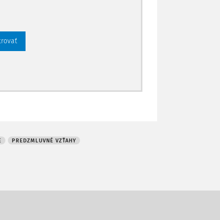
trovať
E
PREDZMLUVNÉ VZŤAHY