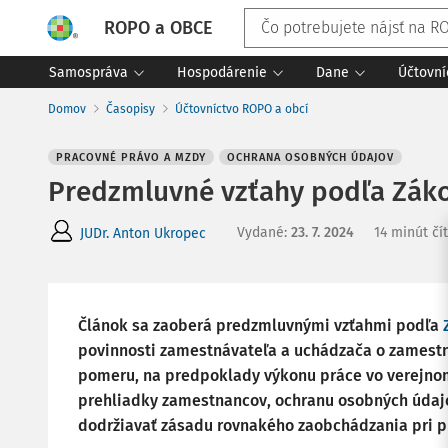
ROPO a OBCE
Samospráva
Hospodárenie
Dane
Účtovní
Domov
Časopisy
Účtovníctvo ROPO a obcí
PRACOVNÉ PRÁVO A MZDY
OCHRANA OSOBNÝCH ÚDAJOV
Predzmluvné vzťahy podľa Zák
Vydané
:
23. 7. 2024
14 minút čí
JUDr. Anton Ukropec
Článok sa zaoberá predzmluvnými vzťahmi podľa
povinnosti zamestnávateľa a uchádzača o zamest
pomeru, na predpoklady výkonu práce vo verejnom
prehliadky zamestnancov, ochranu osobných údajo
dodržiavať zásadu rovnakého zaobchádzania pri p