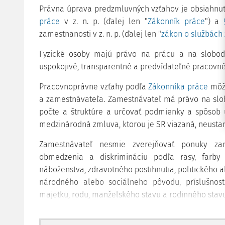
Právna úprava predzmluvných vzťahov je obsiahnu
práce
v z. n. p. (ďalej len "
Zákonník práce
") a
zamestnanosti v z. n. p. (ďalej len "
zákon o službách
Fyzické osoby majú právo na prácu a na slobod
uspokojivé, transparentné a predvídateľné pracovn
Pracovnoprávne vzťahy podľa
Zákonníka práce
môžu
a zamestnávateľa. Zamestnávateľ má právo na sl
počte a štruktúre a určovať podmienky a spôsob 
medzinárodná zmluva, ktorou je SR viazaná, neustan
Zamestnávateľ nesmie zverejňovať ponuky zam
obmedzenia a diskrimináciu podľa rasy, farby p
náboženstva, zdravotného postihnutia, politického a
národného alebo sociálneho pôvodu, príslušnosti
majetku, rodu, manželského stavu a rodinného stavu
Zamestnávateľ je pri zverejňovaní ponuky zames