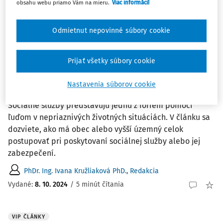
a príspevkové organizácie zriadené obcou alebo ...
obsahu webu priamo Vám na mieru.
Viac informácií
Ing. Tatiana Macháčová
Odmietnut nepovinné súbory cookie
Vydané:
9. 10. 2025
/
13 minút čítania
Prijať všetky súbory cookie
ČLÁNKY
Postup obce pri poskytovaní alebo
Nastavenia súborov cookie
zabezpečení sociálnej služby
Sociálne služby predstavujú jednu z foriem pomoci
ľuďom v nepriaznivých životných situáciách. V článku sa
dozviete, ako má obec alebo vyšší územný celok
postupovať pri poskytovaní sociálnej služby alebo jej
zabezpečení.
PhDr. Ing. Ivana Kružliaková PhD.
,
Redakcia
Vydané:
8. 10. 2024
/
5 minút čítania
VIP ČLÁNKY