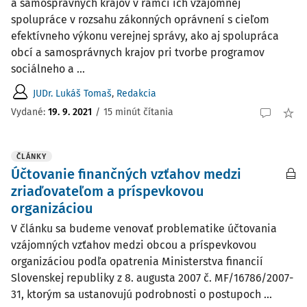
a samosprávnych krajov v rámci ich vzájomnej
spolupráce v rozsahu zákonných oprávnení s cieľom
efektívneho výkonu verejnej správy, ako aj spolupráca
obcí a samosprávnych krajov pri tvorbe programov
sociálneho a ...
JUDr. Lukáš Tomaš
,
Redakcia
Vydané:
19. 9. 2021
/
15 minút čítania
ČLÁNKY
Účtovanie finančných vzťahov medzi
zriaďovateľom a príspevkovou
organizáciou
V článku sa budeme venovať problematike účtovania
vzájomných vzťahov medzi obcou a príspevkovou
organizáciou podľa opatrenia Ministerstva financií
Slovenskej republiky z 8. augusta 2007 č. MF/16786/2007-
31, ktorým sa ustanovujú podrobnosti o postupoch ...