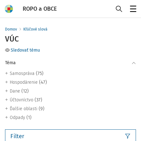
ROPO a OBCE
Menu
Domov
Kľúčové slová
VÚC
Sledovať tému
Téma
(75)
Samospráva
(47)
Hospodárenie
(12)
Dane
(37)
Účtovníctvo
(9)
Ďalšie oblasti
(1)
Odpady
Filter