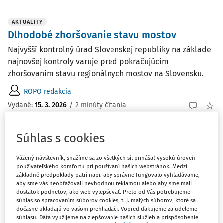
AKTUALITY
Dlhodobé zhoršovanie stavu mostov
Najvyšší kontrolný úrad Slovenskej republiky na základe
najnovšej kontroly varuje pred pokračujúcim
zhoršovaním stavu regionálnych mostov na Slovensku.
ROPO redakcia
Vydané:
15. 3. 2026
/
2 minúty čítania
Súhlas s cookies
ČLÁNKY
Prevod správy dlhodobého majetku a jeho
Vážený návštevník, snažíme sa zo všetkých síl prinášať vysokú úroveň
účtovanie
používateľského komfortu pri používaní našich webstránok. Medzi
základné predpoklady patrí napr. aby správne fungovalo vyhľadávanie,
Jedným zo spôsobov nakladania s majetkom obce alebo
aby sme vás neobťažovali nevhodnou reklamou alebo aby sme mali
VÚC v súlade so zákonom o majetku obcí a zákonom o
dostatok podnetov, ako web vylepšovať. Preto od Vás potrebujeme
majetku VÚC je prevod správy majetku medzi správcami
súhlas so spracovaním súborov cookies, t. j. malých súborov, ktoré sa
dočasne ukladajú vo vašom prehliadači. Vopred ďakujeme za udelenie
majetku obce, ktorými môžu byť rozpočtové organizácie
súhlasu. Dáta využijeme na zlepšovanie našich služieb a prispôsobenie