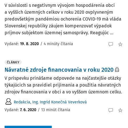
V súvislosti s negatívnym vývojom hospodárenia obcí
a vyšších územných celkov v roku 2020 ovplyvneným
predovšetkým pandémiou ochorenia COVID-19 má vláda
Slovenskej republiky záujem kompenzovať výpadok
príjmov subjektom územnej samosprávy. Reagujúc ...
Vydané:
19. 8. 2020
/
4 minúty čítania
ČLÁNKY
Návratné zdroje financovania v roku 2020
V príspevku prinášame odpovede na najčastejšie otázky
týkajúcich sa pravidiel prijímania a použitia návratných
zdrojov financovania v obci a vo vyššom územnom celku.
Redakcia
,
Ing. Ingrid Konečná Veverková
Vydané:
7. 6. 2020
/
13 minút čítania