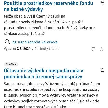
Použitie prostriedkov rezervného fondu
na bežné výdavky
Môže obec a vyšší územný celok na
základe novely zákona č. 583/2004 Z.z. použiť
prostriedky rezervného fondu na bežné výdavky bez
súhlasu zastupiteľstva?
Ing. Ingrid Konečná Veverková
Vydané:
7. 8. 2024
/
2 minúty čítania
ČLÁNKY
Účtovanie výsledku hospodárenia v
podmienkach územnej samosprávy
Samospráva (obec a vyšší územný celok) po finančnom
usporiadaní svojho rozpočtového hospodárenia zostaví
bilanciu svojich príjmov a výdavkov vrátane príjmov a
výdavkov svojich rozpočtových organizácií. Na základe
tejto bilancie samospráva zistí, ako ...