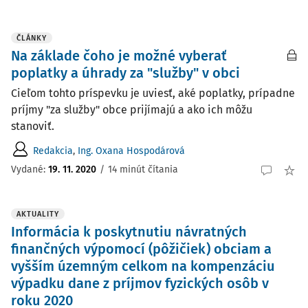
ČLÁNKY
Na základe čoho je možné vyberať
poplatky a úhrady za "služby" v obci
Cieľom tohto príspevku je uviesť, aké poplatky, prípadne
príjmy "za služby" obce prijímajú a ako ich môžu
stanoviť.
Redakcia
,
Ing. Oxana Hospodárová
Vydané:
19. 11. 2020
/
14 minút čítania
AKTUALITY
Informácia k poskytnutiu návratných
finančných výpomocí (pôžičiek) obciam a
vyšším územným celkom na kompenzáciu
výpadku dane z príjmov fyzických osôb v
roku 2020