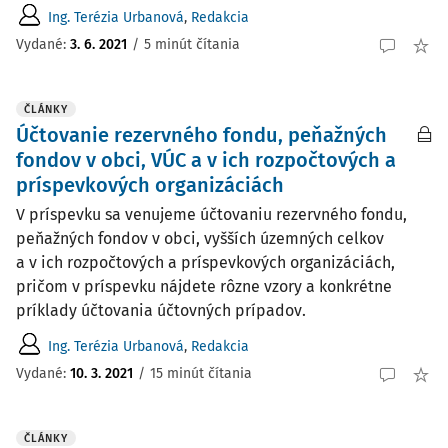
Ing. Terézia Urbanová
,
Redakcia
Vydané:
3. 6. 2021
/
5 minút čítania
ČLÁNKY
Účtovanie rezervného fondu, peňažných
fondov v obci, VÚC a v ich rozpočtových a
príspevkových organizáciách
V príspevku sa venujeme účtovaniu rezervného fondu,
peňažných fondov v obci, vyšších územných celkov
a v ich rozpočtových a príspevkových organizáciách,
pričom v príspevku nájdete rôzne vzory a konkrétne
príklady účtovania účtovných prípadov.
Ing. Terézia Urbanová
,
Redakcia
Vydané:
10. 3. 2021
/
15 minút čítania
ČLÁNKY