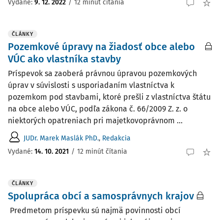
Vydané:
9. 12. 2022
/
12 minút čítania
ČLÁNKY
Pozemkové úpravy na žiadosť obce alebo
VÚC ako vlastníka stavby
Príspevok sa zaoberá právnou úpravou pozemkových
úprav v súvislosti s usporiadaním vlastníctva k
pozemkom pod stavbami, ktoré prešli z vlastníctva štátu
na obce alebo VÚC, podľa zákona č. 66/2009 Z. z. o
niektorých opatreniach pri majetkovoprávnom ...
JUDr. Marek Maslák PhD.
,
Redakcia
Vydané:
14. 10. 2021
/
12 minút čítania
ČLÁNKY
Spolupráca obcí a samosprávnych krajov
Predmetom príspevku sú najmä povinnosti obcí