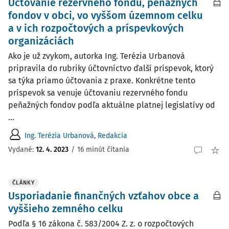
Účtovanie rezervného fondu, peňažných
fondov v obci, vo vyššom územnom celku
a v ich rozpočtových a príspevkových
organizáciách
Ako je už zvykom, autorka Ing. Terézia Urbanová
pripravila do rubriky účtovníctvo ďalší príspevok, ktorý
sa týka priamo účtovania z praxe. Konkrétne tento
príspevok sa venuje účtovaniu rezervného fondu
peňažných fondov podľa aktuálne platnej legislatívy od
...
Ing. Terézia Urbanová
,
Redakcia
Vydané:
12. 4. 2023
/
16 minút čítania
ČLÁNKY
Usporiadanie finančných vzťahov obce a
vyššieho zemného celku
Podľa § 16 zákona č. 583/2004 Z. z. o rozpočtových