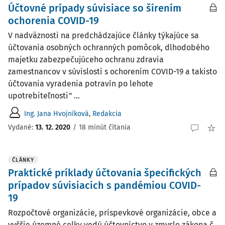
Účtovné prípady súvisiace so šírením
ochorenia COVID-19
V nadväznosti na predchádzajúce články týkajúce sa
účtovania osobných ochranných pomôcok, dlhodobého
majetku zabezpečujúceho ochranu zdravia
zamestnancov v súvislosti s ochorením COVID-19 a takisto
účtovania vyradenia potravín po lehote
upotrebiteľnosti" ...
Ing. Jana Hvojníková
,
Redakcia
Vydané:
13. 12. 2020
/
18 minút čítania
ČLÁNKY
Praktické príklady účtovania špecifických
prípadov súvisiacich s pandémiou COVID-
19
Rozpočtové organizácie, príspevkové organizácie, obce a
vyššie územné celky vedú účtovníctvo v zmysle zákona č.