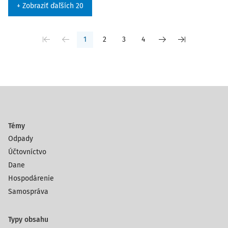
+ Zobraziť ďaľších 20
1
2
3
4
Témy
Odpady
Účtovníctvo
Dane
Hospodárenie
Samospráva
Typy obsahu