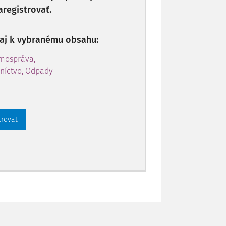
aregistrovať.
p aj k vybranému obsahu:
amospráva,
níctvo, Odpady
trovať