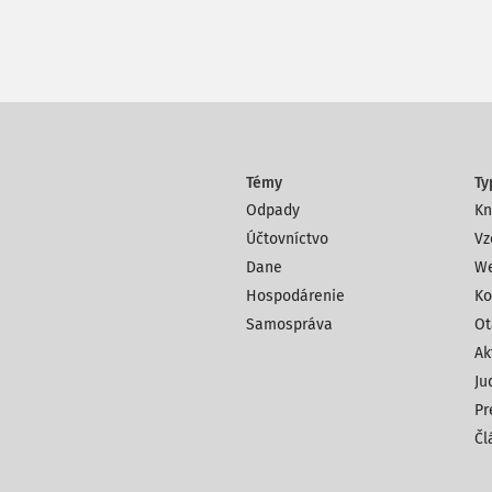
Témy
Ty
Odpady
Kn
Účtovníctvo
Vz
Dane
We
Hospodárenie
Ko
Samospráva
Ot
Ak
Ju
Pr
Čl