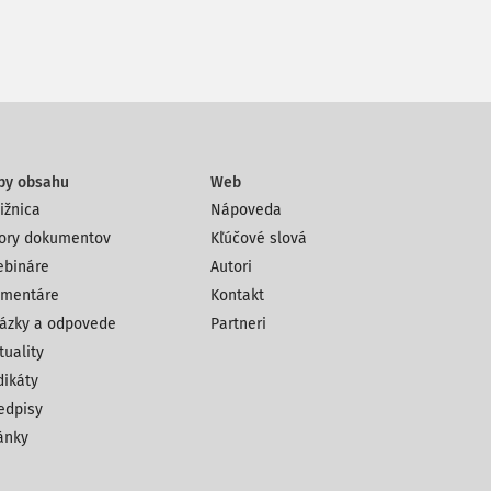
py obsahu
Web
ižnica
Nápoveda
ory dokumentov
Kľúčové slová
bináre
Autori
mentáre
Kontakt
ázky a odpovede
Partneri
tuality
dikáty
edpisy
ánky