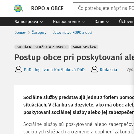
ROPO a OBCE
Samospráva
Hospodárenie
Dane
Účtovní
Domov
Časopisy
Účtovníctvo ROPO a obcí
SOCIÁLNE SLUŽBY A ZDRAVIE
SAMOSPRÁVA
Postup obce pri poskytovaní al
Vyd
PhDr. Ing. Ivana Kružliaková PhD.
Redakcia
Sociálne služby predstavujú jednu z foriem pomoc
situáciách. V článku sa dozviete, ako má obec ale
poskytovaní sociálnej služby alebo jej zabezpečen
Sociálne služby sú poskytované alebo zabezpečo
sociálnych službách a o zmene a doplnení zákona č