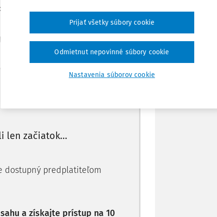
ov (ďalej len "zákon č.
448/2008 Z.z.
")
Prijať všetky súbory cookie
Stiahnuť
l
Odmietnut nepovinné súbory cookie
Poznámka
Nastavenia súborov cookie
Máte predplatné?
Prihláste sa
li len začiatok...
je dostupný predplatiteľom
ahu a získajte prístup na 10