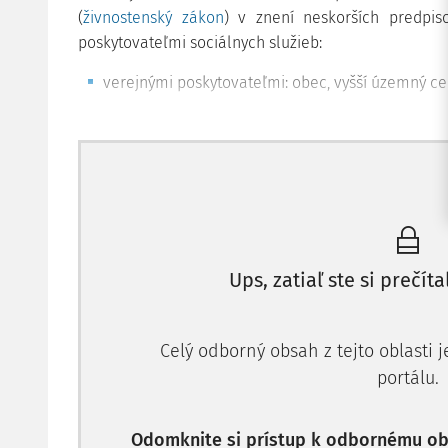
(
živnostenský zákon
) v znení neskorších predpis
poskytovateľmi sociálnych služieb:
verejnými poskytovateľmi: obec, vyšší územný ce
Ups, zatiaľ ste si prečíta
Celý odborný obsah z tejto oblasti 
portálu.
Odomknite si prístup k odbornému obs