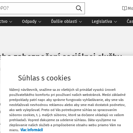
Mo
ctvo
Odpady
Ďalšie oblasti
Legislatíva
Ča
ebo zabezpečení sociálnej služby
ané
:
8. 10. 2024
5 minút čítania
Zdroj
:
Účtovníctvo ROPO a obcí 10
Súhlas s cookies
Vážený návštevník, snažíme sa zo všetkých síl prinášať vysokú úroveň
používateľského komfortu pri používaní našich webstránok. Medzi základné
Vytlačiť
i ľuďom v nepriaznivých životných
predpoklady patrí napr. aby správne fungovalo vyhľadávanie, aby sme vás
bo vyšší územný celok postupovať pri
neobťažovali nevhodnou reklamou alebo aby sme mali dostatok podnetov,
ako web vylepšovať. Preto od Vás potrebujeme súhlas so spracovaním
í.
Obľúbené
súborov cookies, t. j. malých súborov, ktoré sa dočasne ukladajú vo vašom
prehliadači. Vopred ďakujeme za udelenie súhlasu. Dáta využijeme na
vané v zmysle zákona č.
448/2008 Z.z.
o
zlepšovanie našich služieb a prispôsobenie obsahu webu priamo Vám na
.
455/1991 Zb.
o živnostenskom podnikaní
mieru.
Viac informácií
Zdieľať