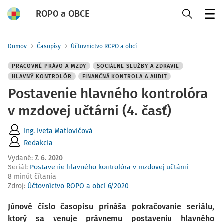
ROPO a OBCE
Menu
Domov
Časopisy
Účtovníctvo ROPO a obcí
PRACOVNÉ PRÁVO A MZDY
SOCIÁLNE SLUŽBY A ZDRAVIE
HLAVNÝ KONTROLÓR
FINANČNÁ KONTROLA A AUDIT
Postavenie hlavného kontrolóra
v mzdovej učtárni (4. časť)
Ing. Iveta Matlovičová
Redakcia
Vydané
:
7. 6. 2020
Seriál:
Postavenie hlavného kontrolóra v mzdovej učtárni
8 minút čítania
Zdroj
:
Účtovníctvo ROPO a obcí 6/2020
Júnové číslo časopisu prináša pokračovanie seriálu,
ktorý sa venuje právnemu postaveniu hlavného