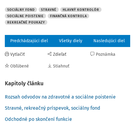
SOCIÁLNY FOND
STRAVNÉ
HLAVNÝ KONTROLÓR
SOCIÁLNE POISTENIE
FINANČNÁ KONTROLA
REKREAČNÉ POUKAZY
Predchádzajúci diel
Všetky diely
Nasledujúci diel
Vytlačiť
Zdieľať
Poznámka
Obľúbené
Stiahnuť
Kapitoly článku
Rozsah odvodov na zdravotné a sociálne poistenie
Stravné, rekreačný príspevok, sociálny fond
Odchodné po skončení funkcie