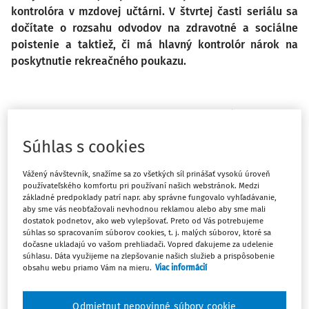
kontrolóra v mzdovej učtárni. V štvrtej časti seriálu sa
dočítate o rozsahu odvodov na zdravotné a sociálne
poistenie a taktiež, či má hlavný kontrolór nárok na
poskytnutie rekreačného poukazu.
Rozsah odvodov na zdravotné a
sociálne poistenie
Súhlas s cookies
Na účely zdravotného a sociálneho poistenia sa hlavný
Vážený návštevník, snažíme sa zo všetkých síl prinášať vysokú úroveň
kontrolór považuje za zamestnanca obce, ktorý vykonáva
používateľského komfortu pri používaní našich webstránok. Medzi
základné predpoklady patrí napr. aby správne fungovalo vyhľadávanie,
činnosť, z ktorej mu plynie zdaniteľný príjem zo závislej
aby sme vás neobťažovali nevhodnou reklamou alebo aby sme mali
činnosti podľa § 5 ods. 1 zákona č. 595/2003 Z. z. o dani z
dostatok podnetov, ako web vylepšovať. Preto od Vás potrebujeme
príjmov v z. n. p. vstupujúci do vymeriavacieho základu na
súhlas so spracovaním súborov cookies, t. j. malých súborov, ktoré sa
dočasne ukladajú vo vašom prehliadači. Vopred ďakujeme za udelenie
zdravotné a sociálne poistenie. Uvedené platí bez ohľadu
súhlasu. Dáta využijeme na zlepšovanie našich služieb a prispôsobenie
na skutočnosť, či pracuje na plný alebo skrátený pracovný
obsahu webu priamo Vám na mieru.
Viac informácií
úväzok. Obec prihlási hlavného kontrolóra ako
zamestnanca do registra:
Odmietnut nepovinné súbory cookie