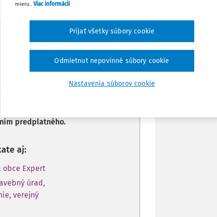
mieru.
Viac informácií
Zdieľať
Prijať všetky súbory cookie
Máte predplatné?
Prihláste sa
Poznámka
Odmietnut nepovinné súbory cookie
Nastavenia súborov cookie
atiteľov Ropo a obce VIP.
ním predplatného.
ate aj:
 obce Expert
tavebný úrad,
ie, verejný