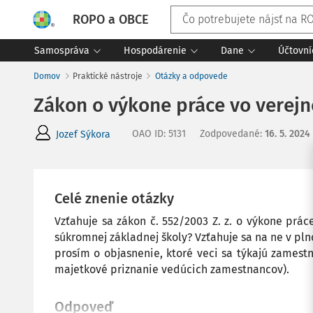
ROPO a OBCE
Samospráva
Hospodárenie
Dane
Účtovní
Domov
Praktické nástroje
Otázky a odpovede
Zákon o výkone práce vo verej
OAO ID
:
5131
Zodpovedané
:
16. 5. 2024
Jozef Sýkora
Celé znenie otázky
Vzťahuje sa zákon č. 552/2003 Z. z. o výkone pr
súkromnej základnej školy? Vzťahuje sa na ne v pl
prosím o objasnenie, ktoré veci sa týkajú zamest
majetkové priznanie vedúcich zamestnancov).
Odpoveď