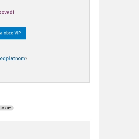
dpovedí
 a obce VIP
redplatnom
?
A MZDY