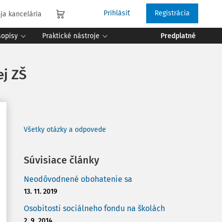
Prihlásiť
Registrácia
ja kancelária
sopisy
Praktické nástroje
Predplatné
j ZŠ
Všetky otázky a odpovede
Súvisiace články
Neodôvodnené obohatenie sa
13. 11. 2019
Osobitosti sociálneho fondu na školách
2. 9. 2014