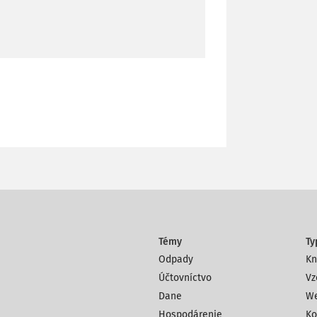
Témy
Ty
Odpady
Kn
Účtovníctvo
Vz
Dane
We
Hospodárenie
Ko