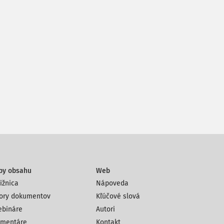
py obsahu
Web
ižnica
Nápoveda
ory dokumentov
Kľúčové slová
bináre
Autori
mentáre
Kontakt