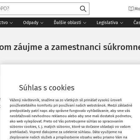
Mo
ctvo
Odpady
Ďalšie oblasti
Legislatíva
Ča
nom záujme a zamestnanci súkromne
Súhlas s cookies
Vytlačiť
áce vo verejnom záujme na zamestnancov
Vážený návštevník, snažíme sa zo všetkých síl prinášať vysokú úroveň
používateľského komfortu pri používaní našich webstránok. Medzi základné
nom rozsahu alebo len čiastočne? Ak áno,
Obľúbené
predpoklady patrí napr. aby správne fungovalo vyhľadávanie, aby sme vás
nancov súkromnej základnej školy (napr.
neobťažovali nevhodnou reklamou alebo aby sme mali dostatok podnetov,
ako web vylepšovať. Preto od Vás potrebujeme súhlas so spracovaním
Stiahnuť
súborov cookies, t. j. malých súborov, ktoré sa dočasne ukladajú vo vašom
prehliadači. Vopred ďakujeme za udelenie súhlasu. Dáta využijeme na
zlepšovanie našich služieb a prispôsobenie obsahu webu priamo Vám na