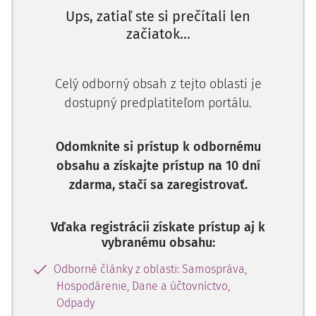
zdrojmi financovania, alebo je tento schodok krytý
Ups, zatiaľ ste si prečítali len
prebytkom bežného rozpočtu v príslušnom
začiatok...
rozpočtovom roku];
pri zostavovaní rozpočtu vychádzala z Čl. 9 ods. 1
ústavného zákona č. 493/2011 Z. z. o rozpočtovej
Celý odborný obsah z tejto oblasti je
zodpovednosti, podľa ktorého je obec povinná
dostupný predplatiteľom portálu.
zostavovať svoj rozpočet najmenej na tri rozpočtové
roky, pričom súčasťou návrhu rozpočtu je schválený
rozpočet na bežný rozpočtový rok, údaje o očakávanej
Odomknite si prístup k odbornému
skutočnosti bežného rozpočtového roka a údaje o
obsahu a získajte prístup na 10 dní
skutočnom plnení rozpočtu za predchádzajúce dva
zdarma, stačí sa zaregistrovať.
rozpočtové roky;
návrh záverečného účtu obec prerokovala najneskôr
Vďaka registrácii získate prístup aj k
do šiestich mesiacov po uplynutí rozpočtového roka;
vybranému obsahu:
splnila povinnosť a zaviedla ozdravný režim v súlade s
§ 19 ods. 1 zákona o rozpočtových pravidlách územnej
Odborné články z oblasti: Samospráva,
samosprávy.
Hospodárenie, Dane a účtovníctvo,
Odpady