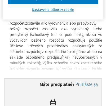
povinností podľa § 10 ods. 7 a 8, § 16 ods. 12, § 17 a § 19
ods. 1 zákona o rozpočtových pravidlách územnej
Nastavenia súborov cookie
samosprávy, t. j., či obec:
rozpočet zostavila ako vyrovnaný alebo prebytkový;
bežný rozpočet zostavila ako vyrovnaný alebo
prebytkový (schodkový len za podmienky, ak sa vo
výdavkoch bežného rozpočtu rozpočtuje použitie
účelovo určených prostriedkov poskytnutých zo
štátneho rozpočtu, z rozpočtu Európskej únie alebo na
základe osobitného predpisu[17a) nevyčerpaných v
minulých rokoch]; výška schodku takto zostaveného
bežného rozpočtu nesmie byť vyššia ako suma týchto
nevyčerpaných prostriedkov);
kapitálový rozpočet zostavila ako vyrovnaný alebo
Máte predplatné?
Prihláste sa
prebytkový [kapitálový rozpočet sa môže zostaviť ako
schodkový, ak tento schodok možno kryť zostatkami
finančných prostriedkov obce alebo vyššieho
územného celku (VÚC) z minulých rokov], návratnými