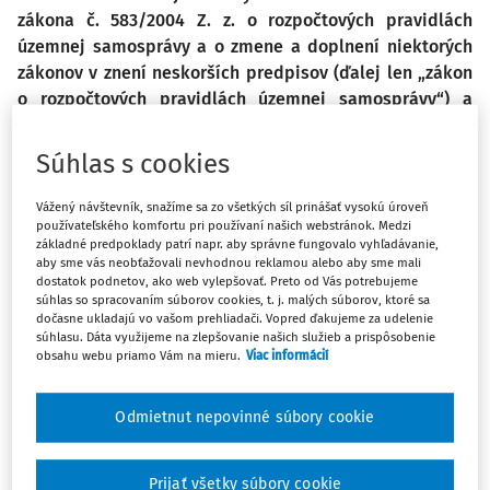
zákona č. 583/2004 Z. z. o rozpočtových pravidlách
územnej samosprávy a o zmene a doplnení niektorých
zákonov v znení neskorších predpisov (ďalej len „zákon
o rozpočtových pravidlách územnej samosprávy“) a
zákonom č. 431/2002 Z. z. o účtovníctve v z. n. p. sú obce
povinné dať si overiť účtovnú závierku audítorom, ktorý
Súhlas s cookies
pri overovaní účtovnej závierky obce overuje
hospodárenie obce podľa rozpočtu a tiež aj
Vážený návštevník, snažíme sa zo všetkých síl prinášať vysokú úroveň
používateľského komfortu pri používaní našich webstránok. Medzi
hospodárenie s ostatnými finančnými prostriedkami,
základné predpoklady patrí napr. aby správne fungovalo vyhľadávanie,
overuje stav a vývoj dlhu a dodržiavanie pravidiel
aby sme vás neobťažovali nevhodnou reklamou alebo aby sme mali
používania návratných zdrojov financovania v súlade so
dostatok podnetov, ako web vylepšovať. Preto od Vás potrebujeme
súhlas so spracovaním súborov cookies, t. j. malých súborov, ktoré sa
zákonom o rozpočtových pravidlách územnej
dočasne ukladajú vo vašom prehliadači. Vopred ďakujeme za udelenie
samosprávy.
súhlasu. Dáta využijeme na zlepšovanie našich služieb a prispôsobenie
obsahu webu priamo Vám na mieru.
Viac informácií
Odmietnut nepovinné súbory cookie
! Upozornenie: S účinnosťou od 1. januára 2014 audítor
overuje okrem účtovnej závierky aj
dodržiavanie
Prijať všetky súbory cookie