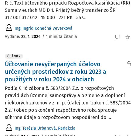
P. č. Text účtovného prípadu Rozpočtová klasifikácia (RK)
Suma v eurách MD D 1. Prijatý bežný transfer zo ŠR
312 001 312 012 15 000 221 RK 357...
Ing. Ingrid Konečná Veverková
Vydané:
22. 1. 2024
/
1 minúta čítania
ČLÁNKY
Účtovanie nevyčerpaných účelovo
určených prostriedkov z roku 2023 a
použitých v roku 2024 v obciach
Podľa § 16 zákona č. 583/2004 Z.z. o rozpočtových
pravidlách územnej samosprávy a o zmene a doplnení
niektorých zákonov v z. n. p. (ďalej len "zákon č. 583/2004
Z.z.") obec po skončení rozpočtového roka spracuje
súhrnne údaje o rozpočtovom hospodárení do ...
Ing. Terézia Urbanová
,
Redakcia