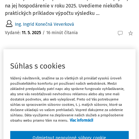
na jej hospodárenie v roku 2025. Uvedieme niekoľko
praktických príkladov výpočtu výsledku ...
Ing. Ingrid Konečná Veverková
Vydané:
11. 5. 2025
/
16 minút čítania
ČLÁNKY
Prebytok hospodárenia obce
Súhlas s cookies
Záverečný účet obce za rok vykázal prebytkový výsledok
hospodárenia vo výške 31 923 €. Je potrebné celý
Vážený návštevník, snažíme sa zo všetkých síl prinášať vysokú úroveň
používateľského komfortu pri používaní našich webstránok. Medzi
prebytok hospodárenia obce previesť do rezervného
základné predpoklady patrí napr. aby správne fungovalo vyhľadávanie,
fondu? Ak obec prevedie len povinný prídel 10 %, čo je
aby sme vás neobťažovali nevhodnou reklamou alebo aby sme mali
potrebné urobiť s rozdielom?
dostatok podnetov, ako web vylepšovať. Preto od Vás potrebujeme
súhlas so spracovaním súborov cookies, t. j. malých súborov, ktoré sa
dočasne ukladajú vo vašom prehliadači. Vopred ďakujeme za udelenie
Ing. Ingrid Konečná Veverková
súhlasu. Dáta využijeme na zlepšovanie našich služieb a prispôsobenie
Vydané:
10. 4. 2025
/
2 minúty čítania
obsahu webu priamo Vám na mieru.
Viac informácií
Odmietnut nepovinné súbory cookie