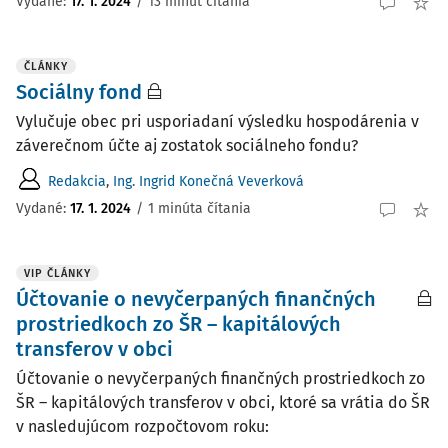
Vydané:
17. 1. 2024
/
13 minút čítania
ČLÁNKY
Sociálny fond
Vylučuje obec pri usporiadaní výsledku hospodárenia v
záverečnom účte aj zostatok sociálneho fondu?
Redakcia
,
Ing. Ingrid Konečná Veverková
Vydané:
17. 1. 2024
/
1 minúta čítania
VIP ČLÁNKY
Účtovanie o nevyčerpaných finančných
prostriedkoch zo ŠR – kapitálových
transferov v obci
Účtovanie o nevyčerpaných finančných prostriedkoch zo
ŠR – kapitálových transferov v obci, ktoré sa vrátia do ŠR
v nasledujúcom rozpočtovom roku: