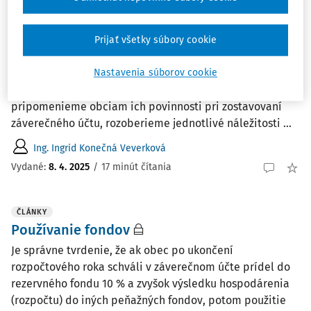
ČLÁNKY
Zostavenie záverečného účtu obce za rok
2024
Prijať všetky súbory cookie
Po spracovaní a odovzdaní účtovnej závierky zostavenej
k 31.12.2024 obciam nič nebráni pristúpiť k zostaveniu
Nastavenia súborov cookie
záverečného účtu za rok 2024. V príspevku
pripomenieme obciam ich povinnosti pri zostavovaní
záverečného účtu, rozoberieme jednotlivé náležitosti ...
Ing. Ingrid Konečná Veverková
Vydané:
8. 4. 2025
/
17 minút čítania
ČLÁNKY
Používanie fondov
Je správne tvrdenie, že ak obec po ukončení
rozpočtového roka schváli v záverečnom účte prídel do
rezervného fondu 10 % a zvyšok výsledku hospodárenia
(rozpočtu) do iných peňažných fondov, potom použitie