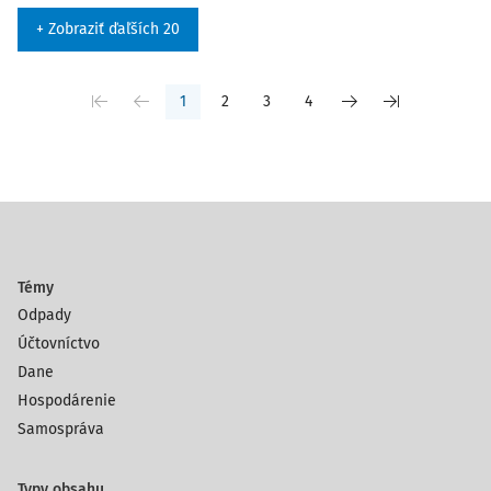
+ Zobraziť ďaľších 20
1
2
3
4
Témy
Odpady
Účtovníctvo
Dane
Hospodárenie
Samospráva
Typy obsahu