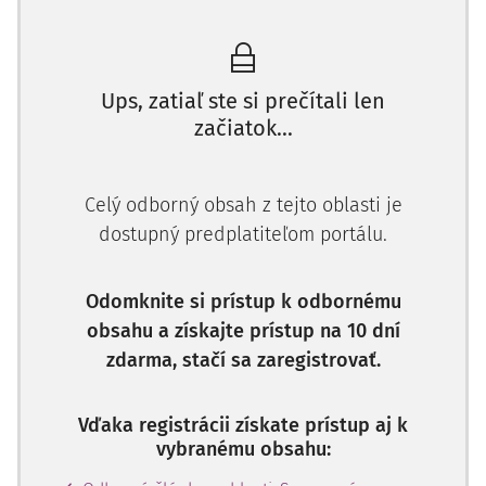
Orgán verejnej správy teda po zámere uskutočniť
výdavkovú finančnú operáciu alebo po zmluvne či
zákonne stanovenom termíne úhrady realizuje predbežnú
finančnú kontrolu.
Ups, zatiaľ ste si prečítali len
Overuje si ňou najmä jej súlad s:
začiatok...
platným rozpočtom výdavkov na príslušný rozpočtový
rok,
Celý odborný obsah z tejto oblasti je
uzatvorenou zmluvou (ak tento výdavkov s ňou súvisí),
dostupný predplatiteľom portálu.
osobitným predpisom (interným aktom alebo
normatívnym právnym aktom),
rozhodnutím vydaným na základe osobitného predpisu
Odomknite si prístup k odbornému
alebo interným aktom o hospodárení s verejnými
obsahu a získajte prístup na 10 dní
prostriedkami.
zdarma, stačí sa zaregistrovať.
Vďaka registrácii získate prístup aj k
vybranému obsahu: