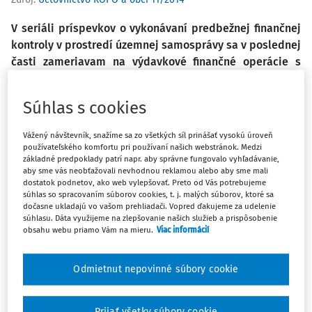
V seriáli príspevkov o vykonávaní predbežnej finančnej
kontroly v prostredí územnej samosprávy sa v poslednej
časti zameriavam na výdavkové finančné operácie s
bezhotovostným charakterom. Tieto finančné operácie
nepochybne tvoria najvyšší objem z množstva
Súhlas s cookies
finančných operácií v prostredí obcí, rozpočtových či
príspevkových organizácií. Vykonávanie predbežnej
Vážený návštevník, snažíme sa zo všetkých síl prinášať vysokú úroveň
finančnej kontroly tohto typu finančných operácií je
používateľského komfortu pri používaní našich webstránok. Medzi
základné predpoklady patrí napr. aby správne fungovalo vyhľadávanie,
obligatórnym ustanovením zákona č. 502/2001 Z. z. o
aby sme vás neobťažovali nevhodnou reklamou alebo aby sme mali
finančnej kontrole a vnútornom audite v znení
dostatok podnetov, ako web vylepšovať. Preto od Vás potrebujeme
neskorších predpisov (ďalej len „zákon o finančnej
súhlas so spracovaním súborov cookies, t. j. malých súborov, ktoré sa
dočasne ukladajú vo vašom prehliadači. Vopred ďakujeme za udelenie
kontrole a vnútornom audite“). V zmysle ust. § 6 ods. 1
súhlasu. Dáta využijeme na zlepšovanie našich služieb a prispôsobenie
tohto zákona orgán verejnej správy vykonáva predbežnú
obsahu webu priamo Vám na mieru.
Viac informácií
finančnú kontrolu v pripravovanej fáze finančnej
operácie (pri jej výdavku).
Odmietnut nepovinné súbory cookie
Docieliť pripravenosť a predbežnosť finančných operácií
Prijať všetky súbory cookie