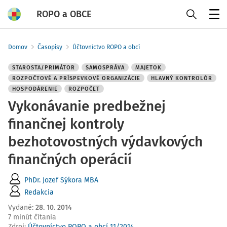
ROPO a OBCE
Menu
Domov
Časopisy
Účtovníctvo ROPO a obcí
STAROSTA/PRIMÁTOR
SAMOSPRÁVA
MAJETOK
ROZPOČTOVÉ A PRÍSPEVKOVÉ ORGANIZÁCIE
HLAVNÝ KONTROLÓR
HOSPODÁRENIE
ROZPOČET
Vykonávanie predbežnej
finančnej kontroly
bezhotovostných výdavkových
finančných operácií
PhDr. Jozef Sýkora MBA
Redakcia
Vydané
:
28. 10. 2014
7 minút čítania
Zdroj
:
Účtovníctvo ROPO a obcí 11/2014