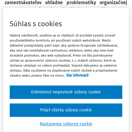
zamestnávateľov ohľadne problematiky organizačnej
zmeny zamestnávateľa a skončenia pracovného pomeru
z dôvodu nadbytočnosti pre túto organizačnú zmenu.
Súhlas s cookies
Organizačná zmena patrí medzi najčastejšie dôvody
Vážený návštevník, snažíme sa zo všetkých síl prinášať vysokú úroveň
skončenia pracovného pomeru zo strany zamestnávateľa,
používateľského komfortu pri používaní našich webstránok. Medzi
základné predpoklady patrí napr. aby správne fungovalo vyhľadávanie,
a to bez ohľadu na to, či k skončeniu pracovného pomeru
aby sme vás neobťažovali nevhodnou reklamou alebo aby sme mali
dochádza formou výpovede alebo formou dohody.
dostatok podnetov, ako web vylepšovať. Preto od Vás potrebujeme
súhlas so spracovaním súborov cookies, t. j. malých súborov, ktoré sa
? Otázka č. 1:
dočasne ukladajú vo vašom prehliadači. Vopred ďakujeme za udelenie
súhlasu. Dáta využijeme na zlepšovanie našich služieb a prispôsobenie
obsahu webu priamo Vám na mieru.
Viac informácií
Musí byť rozhodnutie zamestnávateľa o organizačnej
zmene písomné?
Odmietnut nepovinné súbory cookie
Podľa § 63 ods. 1 písm. b) zákona č. 311/2001 Z. z. Zákonník
práce v z. n. p. (ďalej len „Zákonník práce“) môže dať
zamestnávateľ zamestnancovi výpoveď iba z dôvodov, ak:
Prijať všetky súbory cookie
b) sa zamestnanec stane nadbytočný vzhľadom
na
Nastavenia súborov cookie
písomné rozhodnutie
zamestnávateľa alebo príslušného