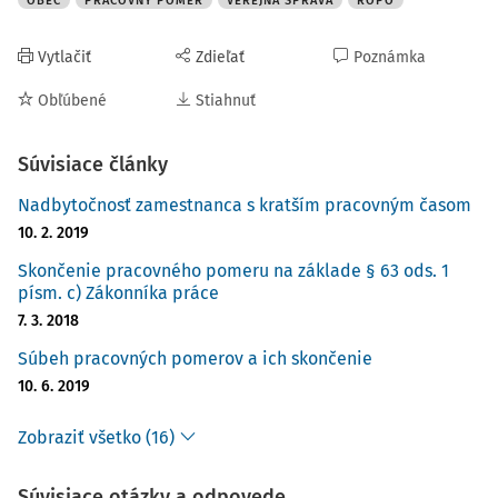
OBEC
PRACOVNÝ POMER
VEREJNÁ SPRÁVA
ROPO
Vytlačiť
Zdieľať
Poznámka
Obľúbené
Stiahnuť
Súvisiace články
Nadbytočnosť zamestnanca s kratším pracovným časom
10. 2. 2019
Skončenie pracovného pomeru na základe § 63 ods. 1
písm. c) Zákonníka práce
7. 3. 2018
Súbeh pracovných pomerov a ich skončenie
10. 6. 2019
Zobraziť všetko (16)
Súvisiace otázky a odpovede