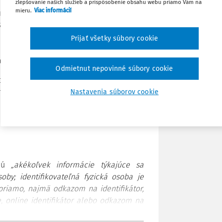
zlepšovanie našich služieb a prispôsobenie obsahu webu priamo Vám na
mieru.
Viac informácií
innosť nadobudne 25. mája 2018. Spolu s
/2018 Z. z. o ochrane osobných údajov a
Stiahnuť
 „zákon č. 18/2018 Z. z.“), ktorý dňom
Prijať všetky súbory cookie
. z. o ochrane osobných údajov a o zmene
Poznámka
kon č. 122/2013 Z. z.“).
Odmietnut nepovinné súbory cookie
ch údajov sa v zásade dotkne každého
v štátnej aj verejnej správy.
Nastavenia súborov cookie
 úprava so sebou prinesie.
ujú
„akékoľvek informácie týkajúce sa
soby; identifikovateľná fyzická osoba je
priamo, najmä odkazom na identifikátor,
e, online identifikátor alebo odkazom na
é pre fyzickú, fyziologickú, genetickú,