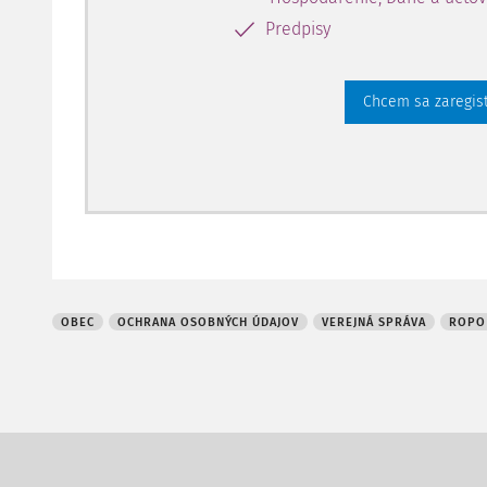
Predpisy
Chcem sa zaregis
OBEC
OCHRANA OSOBNÝCH ÚDAJOV
VEREJNÁ SPRÁVA
ROPO