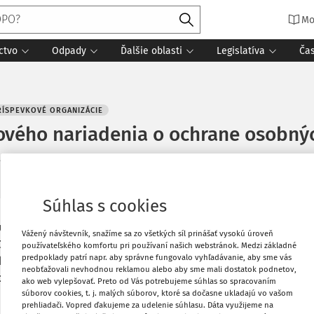
Mo
ctvo
Odpady
Ďalšie oblasti
Legislatíva
Ča
ÍSPEVKOVÉ ORGANIZÁCIE
nového nariadenia o ochrane osobný
13. 5. 2018
15 minút čítania
Zdroj
:
Účtovníctvo ROPO a obcí 5/201
Súhlas s cookies
rópskej únie uverejnené Nariadenie
Vytlačiť
Vážený návštevník, snažíme sa zo všetkých síl prinášať vysokú úroveň
. 4. 2016 o ochrane fyzických osôb pri
používateľského komfortu pri používaní našich webstránok. Medzi základné
predpoklady patrí napr. aby správne fungovalo vyhľadávanie, aby sme vás
e týchto údajov, ktorým sa zrušuje
Obľúbené
neobťažovali nevhodnou reklamou alebo aby sme mali dostatok podnetov,
adenie sa označuje aj ako GDPR (General
ako web vylepšovať. Preto od Vás potrebujeme súhlas so spracovaním
súborov cookies, t. j. malých súborov, ktoré sa dočasne ukladajú vo vašom
prehliadači. Vopred ďakujeme za udelenie súhlasu. Dáta využijeme na
Zdieľať