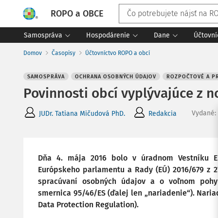
ROPO a OBCE
Samospráva
Hospodárenie
Dane
Účtovní
Domov
Časopisy
Účtovníctvo ROPO a obcí
SAMOSPRÁVA
OCHRANA OSOBNÝCH ÚDAJOV
ROZPOČTOVÉ A PR
Povinnosti obcí vyplývajúce z 
Vydané
:
JUDr. Tatiana Mičudová PhD.
Redakcia
Dňa 4. mája 2016 bolo v úradnom Vestníku Eu
Európskeho parlamentu a Rady (EÚ) 2016/679 z 27
spracúvaní osobných údajov a o voľnom pohyb
smernica 95/46/ES (ďalej len „nariadenie“). Nari
Data Protection Regulation).