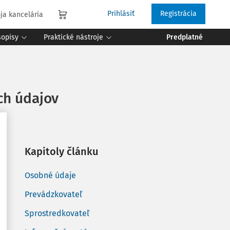
Prihlásiť
Registrácia
ja kancelária
sopisy
Praktické nástroje
Predplatné
ch údajov
8
Kapitoly článku
Osobné údaje
Prevádzkovateľ
Sprostredkovateľ