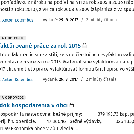
to pohľadávku z nároku na podiel na VH za rok 2005 a 2006 (záp
osti z roku 2010), z VH za rok 2008 a 2009 (zápisnica z VZ spolo
Vydané
:
29. 6. 2017
/
2 minúty čítania
g. Anton Kolembus
Y A ODPOVEDE
aktúrované práce za rok 2015
ntrole fakturácie sme zistili, že sme čiastočne nevyfaktúrovali
omontážne práce za rok 2015. Materiál sme vyfaktúrovali ale p
017 chceme tieto práce vyfaktúrovať formou ťarchopisu vo výške
Vydané
:
29. 3. 2017
/
2 minúty čítania
g. Anton Kolembus
Y A ODPOVEDE
dok hospodárenia v obci
hospodárila nasledovne: bežné príjmy: 379 193,73 ka
7 príj. fin. operácie: 17 866,16 bežné výdavky: 326 1
1,99 Ekonómka obce v ZÚ uviedla ...