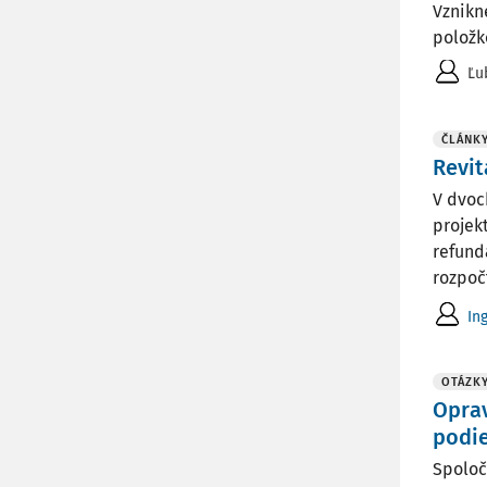
Vznikn
položk
Ľu
ČLÁNK
Revi
V dvoc
projek
refund
rozpočt
In
OTÁZK
Oprav
podie
Spoloč