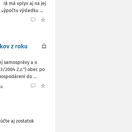
orá má vplyv aj na jej
výpočtu výsledku ...
a
kov z roku
ej samosprávy a o
83/2004 Z.z.") obec po
ospodárení do ...
ia
účte aj zostatok