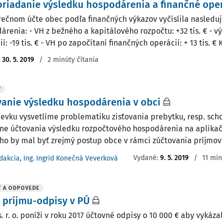
riadanie výsledku hospodárenia a finančné ope
rečnom účte obec podľa finančných výkazov vyčíslila nasledu
árenia: - VH z bežného a kapitálového rozpočtu: +32 tis. € - v
í: -19 tis. € - VH po započítaní finančných operácií: + 13 tis. € K 
:
30. 5. 2019
/
2 minúty čítania
Y
anie výsledku hospodárenia v obci
pevku vysvetlíme problematiku zisťovania prebytku, resp. sc
ne účtovania výsledku rozpočtového hospodárenia na aplika
ého by mal byť zrejmý postup obce v rámci zúčtovania príjmov 
Vydané:
9. 5. 2019
/
11 min
dakcia
,
Ing. Ingrid Konečná Veverková
Y A ODPOVEDE
 príjmu-odpisy v PÚ
. r. o. poníži v roku 2017 účtovné odpisy o 10 000 € aby vykáza