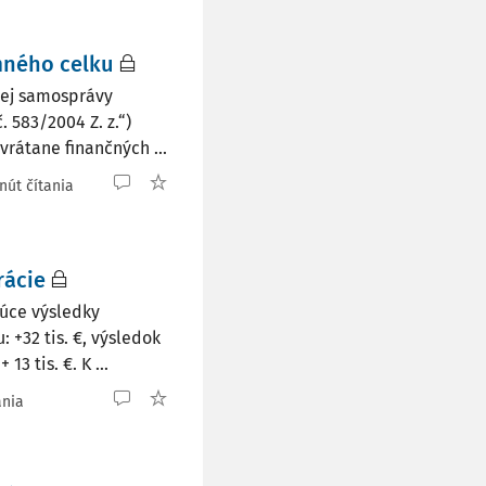
mného celku
nej samosprávy
. 583/2004 Z. z.“)
rátane finančných ...
nút čítania
rácie
júce výsledky
 +32 tis. €, výsledok
3 tis. €. K ...
ania