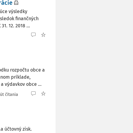
rácie
júce výsledky
ýsledok finančných
31. 12. 2018 ...
hodku rozpočtu obce a
čnom príklade,
a výdavkov obce ...
út čítania
la účtovný zisk.