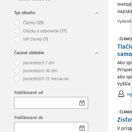
metodi
napláno
Typ obsahu
Vydané
(25)
Články
(17)
Otázky a odpovede
(1)
VIP články
ČLÁNK
Tlači
Časové obdobie
samos
Ako sp
posledných 7 dní
Príspe
posledných 30 dní
ako sp
posledných 12 mesiacov
Vyššie .
Publikované od
In
ČLÁNK
Publikované do
Zisťo
V prís