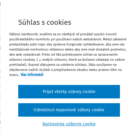
cky správne a transparentné, ak sa v októbri 2025 (pri tvorbe
vala ...
Súhlas s cookies
:
17. 6. 2026
/
1 minúta čítania
Vážený návštevník, snažíme sa zo všetkých síl prinášať vysokú úroveň
používateľského komfortu pri používaní našich webstránok. Medzi základné
Y
predpoklady patrí napr. aby správne fungovalo vyhľadávanie, aby sme vás
vo daňového priznania subjektov verejnej správ
neobťažovali nevhodnou reklamou alebo aby sme mali dostatok podnetov,
právy za rok 2025
ako web vylepšovať. Preto od Vás potrebujeme súhlas so spracovaním
súborov cookies, t. j. malých súborov, ktoré sa dočasne ukladajú vo vašom
rávne vyplniť daňové priznanie obce, ktorá popri hlavnej činn
prehliadači. Vopred ďakujeme za udelenie súhlasu. Dáta využijeme na
zlepšovanie našich služieb a prispôsobenie obsahu webu priamo Vám na
vok na konkrétnom príklade obce s hlavnou a podnikateľskou 
mieru.
Viac informácií
rávne vyplniť daňové priznanie za rok 2025 a vyhnúť sa najča
..
Prijať všetky súbory cookie
Vydané:
5. 2. 2026
/
50 minút čítania
g. Mária Brániková
Odmietnut nepovinné súbory cookie
Y
vanie výsledku hospodárenia obce za rok 2024
Nastavenia súborov cookie
pevku sa venujeme výpočtu výsledku hospodárenia obce za rok