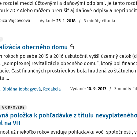
e rozdiel medzi účtovnými a daňovými odpismi. Je tento rozdi
ou k ZD ? Alebo môžem prerušiť aj daňové odpisy a nepripočítať
bica Vajčovcová
Vydané
:
25. 1. 2018
/
3 minúty čítania
Y
talizácia obecného domu
h rokoch po sebe 2015 a 2016 uskutočnil vyšší územný celok (ď
t „Komplexnej revitalizácie obecného domu“, ktorý bol finan
ácie. Časť finančných prostriedkov bola hradená zo štátneho r
u ...
Vydané:
10. 9. 2017
/
3 minúty čí
g. Bibiána Jobbagyová
,
Redakcia
Y A ODPOVEDE
ná položka k pohľadávke z titulu nevyplatenéh
l na VH
nosť už niekoľko rokov eviduje pohľadávku voči spoločnosti, v