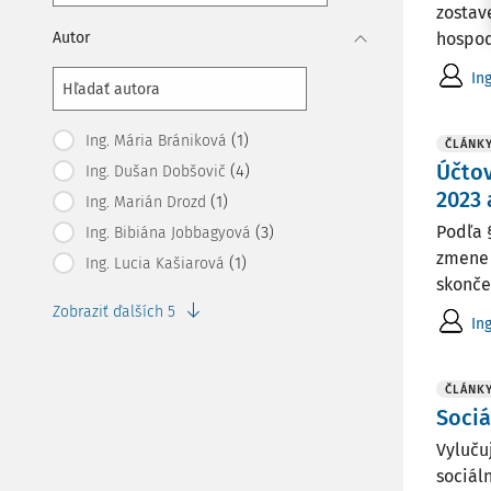
zostav
Autor
hospod
In
(1)
Ing. Mária Brániková
ČLÁNK
Účtov
(4)
Ing. Dušan Dobšovič
2023 
(1)
Ing. Marián Drozd
Podľa 
(3)
Ing. Bibiána Jobbagyová
zmene a
(1)
Ing. Lucia Kašiarová
skonče
Zobraziť ďalších 5
In
ČLÁNK
Sociá
Vyluču
sociál