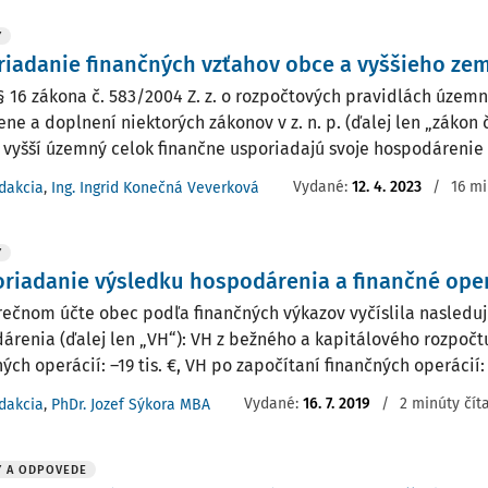
Y
iadanie finančných vzťahov obce a vyššieho ze
§ 16 zákona č. 583/2004 Z. z. o rozpočtových pravidlách územ
ne a doplnení niektorých zákonov v z. n. p. (ďalej len „zákon č
 vyšší územný celok finančne usporiadajú svoje hospodárenie v
Vydané:
12. 4. 2023
/
16 mi
dakcia
,
Ing. Ingrid Konečná Veverková
Y
riadanie výsledku hospodárenia a finančné ope
rečnom účte obec podľa finančných výkazov vyčíslila nasledu
árenia (ďalej len „VH“): VH z bežného a kapitálového rozpočtu:
ých operácií: –19 tis. €, VH po započítaní finančných operácií: + 1
Vydané:
16. 7. 2019
/
2 minúty čít
dakcia
,
PhDr. Jozef Sýkora MBA
Y A ODPOVEDE