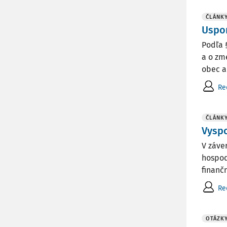
ČLÁNK
Uspor
Podľa 
a o zme
obec a
Re
ČLÁNK
Vyspo
V záve
hospod
finančn
Re
OTÁZK