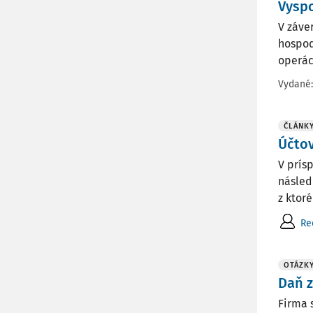
Vyspo
V záve
hospod
operáci
Vydané
ČLÁNK
Účtov
V prís
násled
z ktor
Re
OTÁZK
Daň z
Firma s