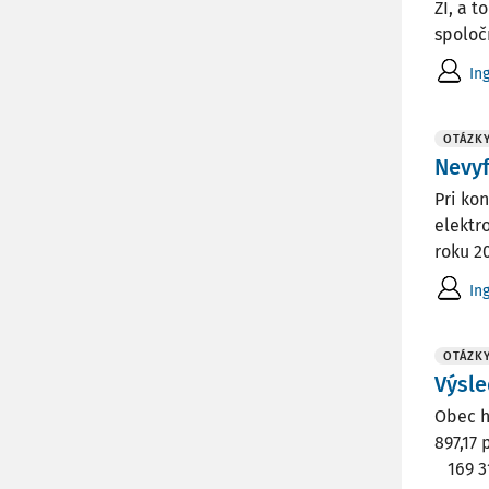
ZI, a 
spoločn
In
OTÁZK
Nevyf
Pri ko
elektr
roku 2
In
OTÁZK
Výsle
Obec 
897,1
169 31