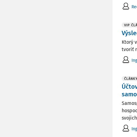
Re
VIP ČL
Výsl
Ktorý 
tvoriť 
In
ČLÁNK
Účto
samo
Samosp
hospod
svojich
In