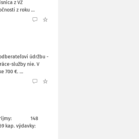
isnica z VZ
čnosti z roku ...
 odberateľovi údržbu -
ráce-služby nie. V
 700 €. ...
p. príjmy: 148
85,69 kap. výdavky: