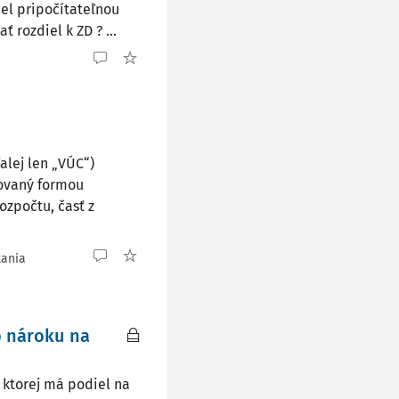
el pripočítateľnou
 rozdiel k ZD ? ...
alej len „VÚC“)
covaný formou
ozpočtu, časť z
tania
o nároku na
 ktorej má podiel na