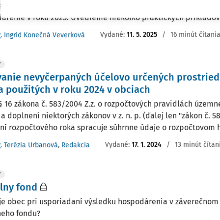
enia záverečného účtu ide o najdôležitejšiu povinnosť obce, kt
árenie v roku 2025. Uvedieme niekoľko praktických príkladov 
Vydané:
11. 5. 2025
/
16 minút čítani
g. Ingrid Konečná Veverková
Y
anie nevyčerpaných účelovo určených prostried
a použitých v roku 2024 v obciach
§ 16 zákona č. 583/2004 Z.z. o rozpočtových pravidlách územn
 doplnení niektorých zákonov v z. n. p. (ďalej len "zákon č. 5
ní rozpočtového roka spracuje súhrnne údaje o rozpočtovom h
Vydané:
17. 1. 2024
/
13 minút čítan
g. Terézia Urbanová
,
Redakcia
Y
lny fond
je obec pri usporiadaní výsledku hospodárenia v záverečnom 
neho fondu?