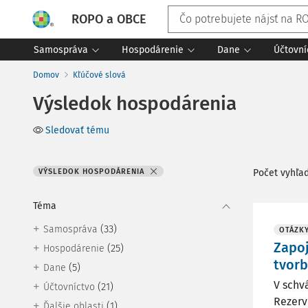
ROPO a OBCE
Samospráva
Hospodárenie
Dane
Účtovní
Domov
Kľúčové slová
Výsledok hospodárenia
Sledovať tému
VÝSLEDOK HOSPODÁRENIA
Počet vyhľa
Téma
(33)
Samospráva
OTÁZK
Zapo
(25)
Hospodárenie
tvorb
(5)
Dane
V schv
(21)
Účtovníctvo
Rezerv
(1)
Ďalšie oblasti