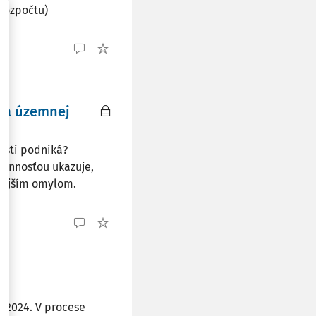
 rozpočtu)
y a územnej
osti podniká?
činnosťou ukazuje,
stejším omylom.
 2024. V procese