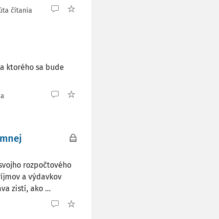
úta čítania
a ktorého sa bude
ia
emnej
svojho rozpočtového
ríjmov a výdavkov
 zistí, ako ...