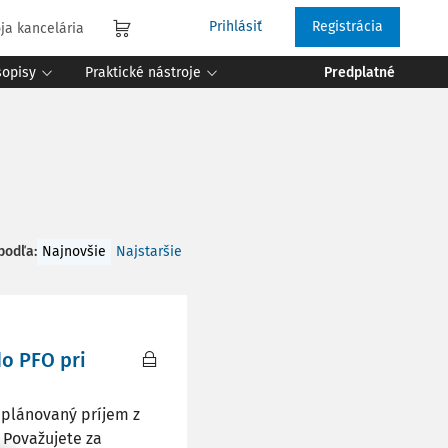
Prihlásiť
Registrácia
ja kancelária
sopisy
Praktické nástroje
Predplatné
 podľa
:
Najnovšie
Najstaršie
o PFO pri
aplánovaný príjem z
 Považujete za