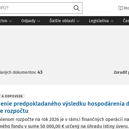
Mo
ctvo
Odpady
Ďalšie oblasti
Legislatíva
Ča
43
daných dokumentov:
Zoradiť
Y A ODPOVEDE
jenie predpokladaného výsledku hospodárenia d
e rozpočtu
álenom rozpočte na rok 2026 je v rámci finančných operácií n
ného fondu v sume 50 000,00 € určený na úhradu istiny úveru.