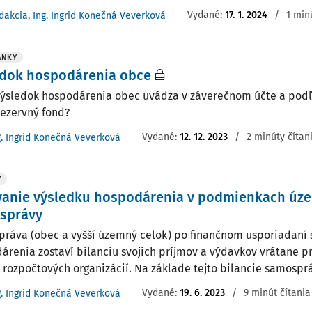
Vydané:
17. 1. 2024
/
1 min
dakcia
,
Ing. Ingrid Konečná Veverková
ÁNKY
edok hospodárenia obce
výsledok hospodárenia obec uvádza v záverečnom účte a podľ
rezervný fond?
Vydané:
12. 12. 2023
/
2 minúty čítan
g. Ingrid Konečná Veverková
Y
vanie výsledku hospodárenia v podmienkach úz
správy
ráva (obec a vyšší územný celok) po finančnom usporiadaní 
árenia zostaví bilanciu svojich príjmov a výdavkov vrátane p
 rozpočtových organizácií. Na základe tejto bilancie samospráva
Vydané:
19. 6. 2023
/
9 minút čítania
g. Ingrid Konečná Veverková