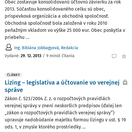
Obec zostavuje konsolidovanú účtovnú závierku za rok
2013. Súčasťou konsolidovaného celku sú obec,
príspevková organizácia a obchodná spoločnosť.
Obchodná spoločnosť bola založená v roku 2010
peňažným vkladom vo výške 25 000 eur. Obec poskytla v
priebehu ...
Ing. Bibiána Jobbagyová
,
Redakcia
Vydané:
29. 12. 2013
/
9 minút čítania
ČLÁNKY
Lízing – legislatíva a účtovanie vo verejnej
správe
Zákon č. 523/2004 Z. z. o rozpočtových pravidlách
verejnej správy v znení neskorších predpisov (ďalej len
„zákon o rozpočtových pravidlách verejnej správy“)
upravuje nadobúdanie majetku formou lízingu v ust. § 19
ods. 1, v zmysle ktorého prostriedky ...