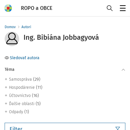
ROPO a OBCE
Menu
Domov
Autori
Ing. Bibiána Jobbagyová
Sledovať autora
Téma
(29)
Samospráva
(11)
Hospodárenie
(16)
Účtovníctvo
(5)
Ďalšie oblasti
(1)
Odpady
Filter