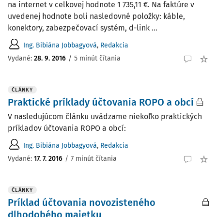
na internet v celkovej hodnote 1 735,11 €. Na faktúre v
uvedenej hodnote boli nasledovné položky: káble,
konektory, zabezpečovací systém, d-link ...
Ing. Bibiána Jobbagyová
,
Redakcia
Vydané:
28. 9. 2016
/
5 minút čítania
ČLÁNKY
Praktické príklady účtovania ROPO a obcí
V nasledujúcom článku uvádzame niekoľko praktických
príkladov účtovania ROPO a obcí:
Ing. Bibiána Jobbagyová
,
Redakcia
Vydané:
17. 7. 2016
/
7 minút čítania
ČLÁNKY
Príklad účtovania novozisteného
dlhodobého majetku