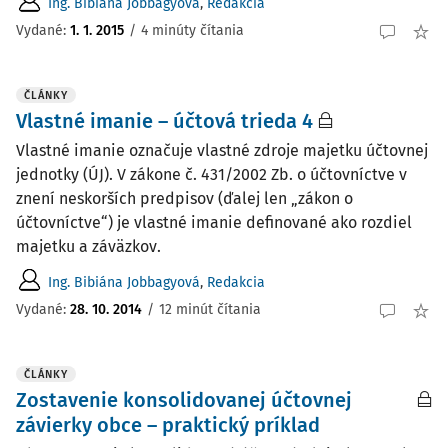
Ing. Bibiána Jobbagyová
,
Redakcia
Vydané:
1. 1. 2015
/
4 minúty čítania
ČLÁNKY
Vlastné imanie – účtová trieda 4
Vlastné imanie označuje vlastné zdroje majetku účtovnej
jednotky (ÚJ). V zákone č. 431/2002 Zb. o účtovníctve v
znení neskorších predpisov (ďalej len „zákon o
účtovníctve“) je vlastné imanie definované ako rozdiel
majetku a záväzkov.
Ing. Bibiána Jobbagyová
,
Redakcia
Vydané:
28. 10. 2014
/
12 minút čítania
ČLÁNKY
Zostavenie konsolidovanej účtovnej
závierky obce – praktický príklad