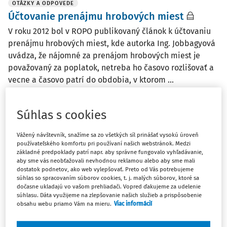
OTÁZKY A ODPOVEDE
Účtovanie prenájmu hrobových miest
V roku 2012 bol v ROPO publikovaný článok k účtovaniu
prenájmu hrobových miest, kde autorka Ing. Jobbagyová
uvádza, že nájomné za prenájom hrobových miest je
považovaný za poplatok, netreba ho časovo rozlišovať a
vecne a časovo patrí do obdobia, v ktorom ...
Ing. Bibiána Jobbagyová
Vydané
:
30. 9. 2021
/
1 minúta čítania
Súhlas s cookies
Vážený návštevník, snažíme sa zo všetkých síl prinášať vysokú úroveň
používateľského komfortu pri používaní našich webstránok. Medzi
ČLÁNKY
základné predpoklady patrí napr. aby správne fungovalo vyhľadávanie,
Účtovanie dobrovoľnej zbierky pre občana
aby sme vás neobťažovali nevhodnou reklamou alebo aby sme mali
dostatok podnetov, ako web vylepšovať. Preto od Vás potrebujeme
Obec v zmysle príslušných platných predpisov vyhlasuje
súhlas so spracovaním súborov cookies, t. j. malých súborov, ktoré sa
dobrovoľnú zbierku v obci, pre občana, ktorému zhorela
dočasne ukladajú vo vašom prehliadači. Vopred ďakujeme za udelenie
súhlasu. Dáta využijeme na zlepšovanie našich služieb a prispôsobenie
strecha domu. Na základe toho nemá dostatok
obsahu webu priamo Vám na mieru.
Viac informácií
finančných prostriedkov na jeho opravu. Na akú
rozpočtovú položku má obec túto zbierku, ktorá je pre ...