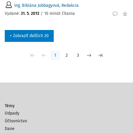
Ing. Bibiána Jobbagyová
,
Redakcia
Vydané:
31. 5. 2013
/
10 minút čítania
+ Zobraziť ďaľších 20
1
2
3
Témy
Odpady
Účtovníctvo
Dane