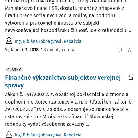
Štátna rozpočtová organizácia, ktorej zriaďovateľom je
Ministerstvo financií SR, dostala finančný príspevok z
úradu práce sociálnych vecí a rodiny na podporu
vytvorenia pracovného miesta pre subjekt
nevykonávajúci hospodársku činnosť. Ide o refundáciu ...
Ing. Bibiána Jobbagyová
,
Redakcia
Vydané:
7. 3. 2018
/
3 minúty čítania
ČLÁNKY
Finančné výkazníctvo subjektov verejnej
správy
Zákon č. 291/2002 Z. z. o Štátnej pokladnici a o zmene a
doplnení niektorých zákonov v z. n. p. (ďalej len „zákon č.
291/2002 Z. z.“) v § 2b ods. 2 obsahuje splnomocňovacie
ustanovenie pre Ministerstvo financií Slovenskej
republiky vydať všeobecne záväzný ...
Ing. Bibiána Jobbagyová
,
Redakcia