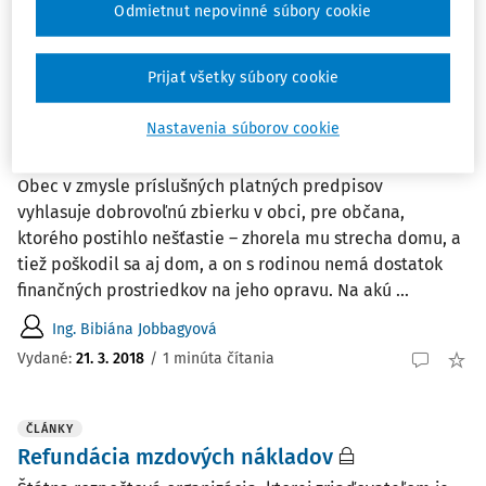
Odmietnut nepovinné súbory cookie
Ing. Bibiána Jobbagyová
,
Redakcia
Vydané:
9. 6. 2018
/
1 minúta čítania
Prijať všetky súbory cookie
OTÁZKY A ODPOVEDE
Nastavenia súborov cookie
Účtovanie dobrovoľnej zbierky pre občana
Obec v zmysle príslušných platných predpisov
vyhlasuje dobrovoľnú zbierku v obci, pre občana,
ktorého postihlo nešťastie – zhorela mu strecha domu, a
tiež poškodil sa aj dom, a on s rodinou nemá dostatok
finančných prostriedkov na jeho opravu. Na akú ...
Ing. Bibiána Jobbagyová
Vydané
:
21. 3. 2018
/
1 minúta čítania
ČLÁNKY
Refundácia mzdových nákladov