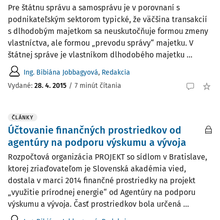
Pre štátnu správu a samosprávu je v porovnaní s
podnikateľským sektorom typické, že väčšina transakcií
s dlhodobým majetkom sa neuskutočňuje formou zmeny
vlastníctva, ale formou „prevodu správy“ majetku. V
štátnej správe je vlastníkom dlhodobého majetku ...
Ing. Bibiána Jobbagyová
,
Redakcia
Vydané:
28. 4. 2015
/
7 minút čítania
ČLÁNKY
Účtovanie finančných prostriedkov od
agentúry na podporu výskumu a vývoja
Rozpočtová organizácia PROJEKT so sídlom v Bratislave,
ktorej zriaďovateľom je Slovenská akadémia vied,
dostala v marci 2014 finančné prostriedky na projekt
„využitie prírodnej energie“ od Agentúry na podporu
výskumu a vývoja. Časť prostriedkov bola určená ...