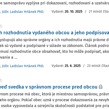
re samosprávu vyplýva pri dokazovaní, rozhodovaní a uzatváran
Vydané:
20. 10. 2025
/
21 minút číta
g. JUDr. Ladislav Hrtánek PhD.
Y
h rozhodnutia vydaného obcou a jeho podpisov
ystupujú ako správne orgány a ich rozhodnutia majú právne dô
 ak sú vydané a podpísané v súlade so zákonom. Článok podrob
 musí rozhodnutie obce obsahovať, kto ho môže podpísať, ak
anie a ...
Vydané:
25. 6. 2025
/
23 minút číta
g. JUDr. Ladislav Hrtánek PhD.
Y
veď svedka v správnom procese pred obcou
vnom procese má obec, ktorá je miestnou samosprávou, práv
eho orgánu. Pokiaľ obec uzná v procese dokazovania za nevyh
á osoba vypovedala a ozrejmila skutočnosti podstatné pre pr