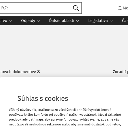
Mo
ctvo
Odpady
Ďalšie oblasti
Legislatíva
Ča
8
daných dokumentov:
Zoradiť
Y
Súhlas s cookies
dy a priebeh vylúčenia zamestnanca obce v spr
Vážený návštevník, snažíme sa zo všetkých síl prinášať vysokú úroveň
behu správneho procesu, aj zdanlivo bežný konflikt môže spoc
používateľského komfortu pri používaní našich webstránok. Medzi základné
nanca obce a ovplyvniť jeho právnu súladnosť. Kedy postaču
predpoklady patrí napr. aby správne fungovalo vyhľadávanie, aby sme vás
neobťažovali nevhodnou reklamou alebo aby sme mali dostatok podnetov,
nosť a kedy musí obec zamestnanca vylúčiť? Správny postup