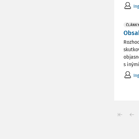
In
ČLÁNK
Obsa
Rozhod
skutko
objasn
s inými 
In