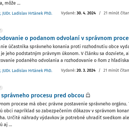
, môže ...
Vydané:
30. 4. 2024
/
21 minút číta
g. JUDr. Ladislav Hrtánek PhD.
Y
odovanie o podanom odvolaní v správnom proce
nie účastníka správneho konania proti rozhodnutiu obce vy
 je jeho podstatným právnym úkonom. V článku sa dozviete, 
ovanie podaného odvolania a rozhodovanie o ňom z hľadiska
Vydané:
20. 3. 2024
/
21 minút číta
g. JUDr. Ladislav Hrtánek PhD.
Y
y správneho procesu pred obcou
vnom procese má obec právne postavenie správneho orgánu. 
jú obci napríklad so zabezpečením dôkazov v správnom konan
ha. Určité náhrady výdavkov je potrebné uhradiť svedkom al
 aj ...