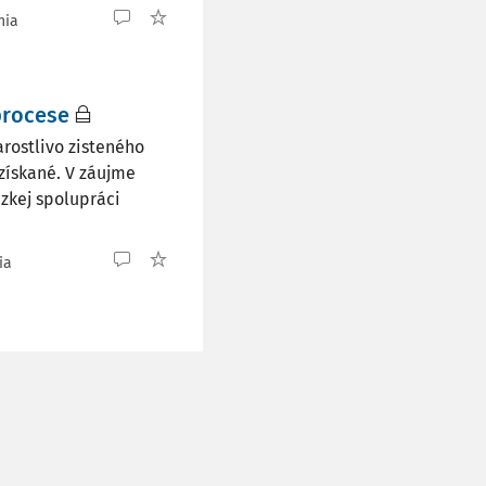
nia
procese
rostlivo zisteného
získané. V záujme
zkej spolupráci
ia