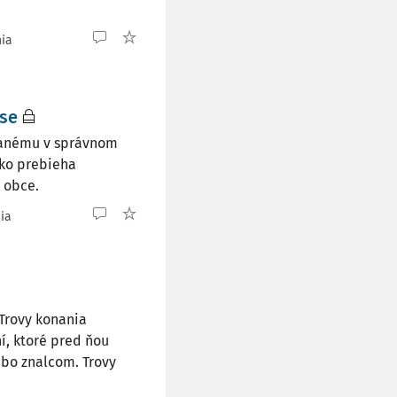
nia
se
danému v správnom
ako prebieha
 obce.
nia
Trovy konania
í, ktoré pred ňou
ebo znalcom. Trovy