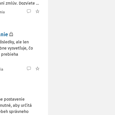
í zmlúv. Dozviete ...
nia
anie
sledky, ale len
ne vysvetľuje, čo
o prebieha
nia
ne postavenie
nutné, aby určitá
iebeh správneho