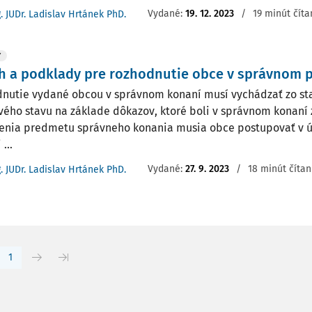
Vydané:
19. 12. 2023
/
19 minút číta
g. JUDr. Ladislav Hrtánek PhD.
Y
h a podklady pre rozhodnutie obce v správnom 
nutie vydané obcou v správnom konaní musí vychádzať zo sta
vého stavu na základe dôkazov, ktoré boli v správnom konaní 
enia predmetu správneho konania musia obce postupovať v ú
...
Vydané:
27. 9. 2023
/
18 minút čítan
g. JUDr. Ladislav Hrtánek PhD.
1