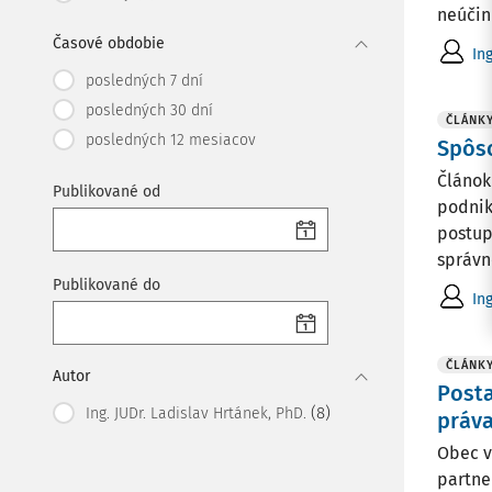
neúčin
Časové obdobie
In
posledných 7 dní
posledných 30 dní
ČLÁNK
posledných 12 mesiacov
Spôs
Článok
Publikované od
podnik
postup
správn
Publikované do
In
ČLÁNK
Autor
Post
(8)
Ing. JUDr. Ladislav Hrtánek, PhD.
práv
Obec v
partne