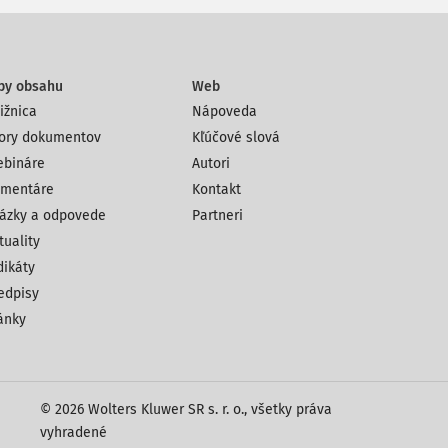
py obsahu
Web
ižnica
Nápoveda
ory dokumentov
Kľúčové slová
bináre
Autori
mentáre
Kontakt
ázky a odpovede
Partneri
tuality
dikáty
edpisy
ánky
© 2026 Wolters Kluwer SR s. r. o., všetky práva
vyhradené