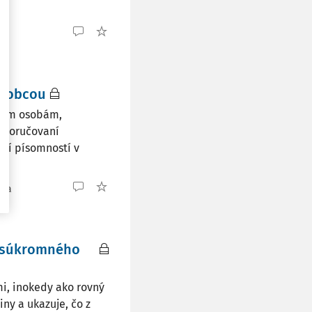
ia
e obcou
ckým osobám,
i doručovaní
ní písomností v
nia
a súkromného
i, inokedy ako rovný
ny a ukazuje, čo z