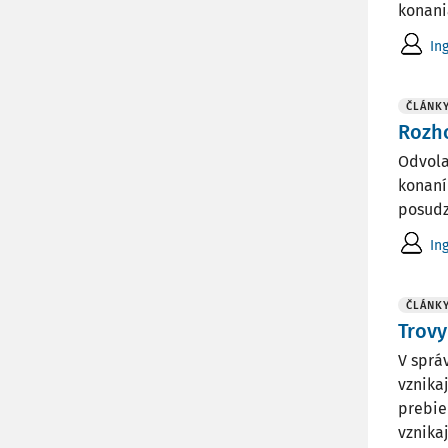
konania
In
ČLÁNK
Rozh
Odvola
konaní
posudz
In
ČLÁNK
Trov
V sprá
vznika
prebie
vznikajú