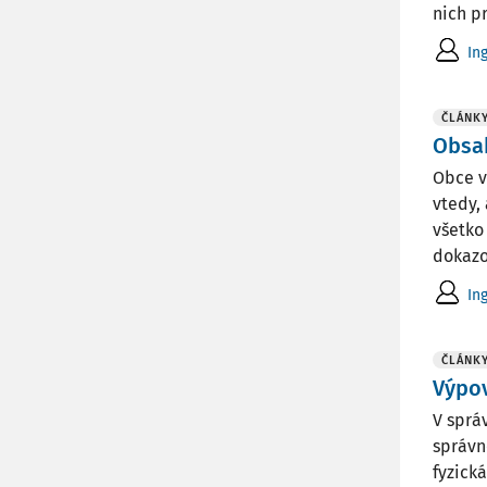
nich p
In
ČLÁNK
Obsa
Obce v
vtedy,
všetko
dokazov
In
ČLÁNK
Výpo
V sprá
správn
fyzick