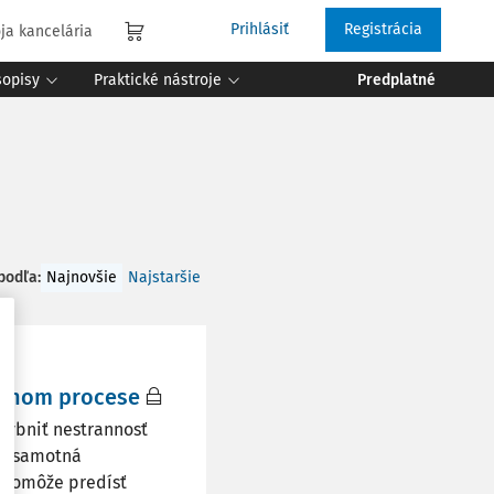
Prihlásiť
Registrácia
ja kancelária
sopisy
Praktické nástroje
Predplatné
 podľa
:
Najnovšie
Najstaršie
ávnom procese
hybniť nestrannosť
je samotná
 pomôže predísť