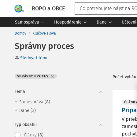
ROPO a OBCE
Samospráva
Hospodárenie
Dane
Účtovní
Domov
Kľúčové slová
Správny proces
Sledovať tému
SPRÁVNY PROCES
Počet vyhľa
Téma
(8)
Samospráva
ČLÁNK
Prípa
(3)
Dane
V prie
Typ obsahu
zamest
pochyb
(8)
Články