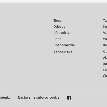
Témy
Ty
Odpady
Kn
Účtovníctvo
Vz
Dane
We
Hospodárenie
Ko
Samospráva
Ot
Ak
Ju
Pr
Čl
mienky
Nastavenie súborov cookie