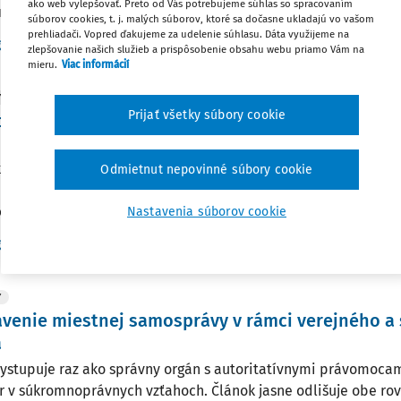
ako web vylepšovať. Preto od Vás potrebujeme súhlas so spracovaním
ným úkonom, ...
súborov cookies, t. j. malých súborov, ktoré sa dočasne ukladajú vo vašom
prehliadači. Vopred ďakujeme za udelenie súhlasu. Dáta využijeme na
Vydané:
30. 7. 2026
/
15 minút čítan
g. JUDr. Ladislav Hrtánek PhD.
zlepšovanie našich služieb a prispôsobenie obsahu webu priamo Vám na
mieru.
Viac informácií
Y
Prijať všetky súbory cookie
oby doručovania písomností v správnom proces
 ponúka prehľad najdôležitejších pravidiel doručovania fyzi
ateľom a právnickým osobám. Prináša praktické rady, ako pr
Odmietnut nepovinné súbory cookie
ovať, a odporúčania, ako sa vyhnúť nedostatkom pri doručova
om procese.
Nastavenia súborov cookie
Vydané:
16. 12. 2025
/
19 minút číta
g. JUDr. Ladislav Hrtánek PhD.
Y
avenie miestnej samosprávy v rámci verejného 
a
ystupuje raz ako správny orgán s autoritatívnymi právomocam
r v súkromnoprávnych vzťahoch. Článok jasne odlišuje obe rovi