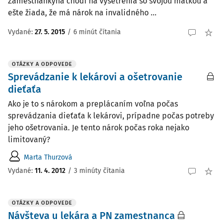
Zamestnankyňa chodí na vyšetrenia so svojou matkou a
ešte žiada, že má nárok na invalidného ...
Vydané
:
27. 5. 2015
/
6 minút čítania
OTÁZKY A ODPOVEDE
Sprevádzanie k lekárovi a ošetrovanie
dieťaťa
Ako je to s nárokom a preplácaním voľna počas
sprevádzania dieťaťa k lekárovi, prípadne počas potreby
jeho ošetrovania. Je tento nárok počas roka nejako
limitovaný?
Marta Thurzová
Vydané
:
11. 4. 2012
/
3 minúty čítania
OTÁZKY A ODPOVEDE
Návšteva u lekára a PN zamestnanca