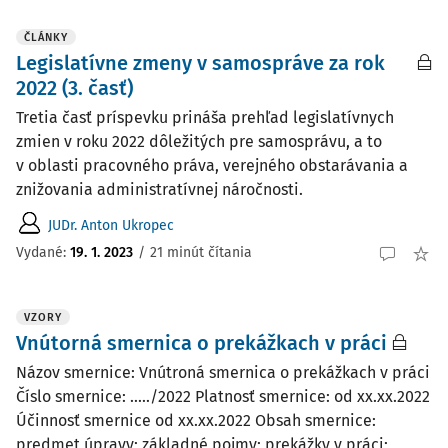
ČLÁNKY
Legislatívne zmeny v samospráve za rok
2022 (3. časť)
Tretia časť príspevku prináša prehľad legislatívnych
zmien v roku 2022 dôležitých pre samosprávu, a to
v oblasti pracovného práva, verejného obstarávania a
znižovania administratívnej náročnosti.
JUDr. Anton Ukropec
Vydané:
19. 1. 2023
/
21 minút čítania
VZORY
Vnútorná smernica o prekážkach v práci
Názov smernice: Vnútroná smernica o prekážkach v práci
Číslo smernice: ...../2022 Platnosť smernice: od xx.xx.2022
Účinnosť smernice od xx.xx.2022 Obsah smernice:
predmet úpravy; základné pojmy; prekážky v práci;