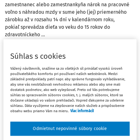
zamestnanec alebo zamestnankyňa nárok na pracovné
voľno s náhradou mzdy v sume jeho (jej) priemerného
zárobku až v rozsahu 14 dní v kalendárnom roku,
pokiaľ sprevádza dieťa vo veku do 15 rokov do
zdravotníckeho ...
Vydané
:
2. 4. 2026
/
2 minúty čítania
Súhlas s cookies
ČLÁNKY
Vážený návštevník, snažíme sa zo všetkých síl prinášať vysokú úroveň
Sprevádzanie rodinného príslušníka k
používateľského komfortu pri používaní našich webstránok. Medzi
základné predpoklady patrí napr. aby správne fungovalo vyhľadávanie,
lekárovi osamelým zamestnancom
aby sme vás neobťažovali nevhodnou reklamou alebo aby sme mali
dostatok podnetov, ako web vylepšovať. Preto od Vás potrebujeme
Sprevádzanie rodinného príslušníka do zdravotníckeho
súhlas so spracovaním súborov cookies, t. j. malých súborov, ktoré sa
zariadenia patrí medzi dôležité osobné prekážky v práci
dočasne ukladajú vo vašom prehliadači. Vopred ďakujeme za udelenie
súhlasu. Dáta využijeme na zlepšovanie našich služieb a prispôsobenie
na strane zamestnanca. Príspevok vysvetľuje podmienky
obsahu webu priamo Vám na mieru.
Viac informácií
jej uplatňovania podľa Zákonníka práce a poukazuje na
zmeny účinné od 1. januára 2026, ktoré ...
Odmietnut nepovinné súbory cookie
RNDr. Jana Motyčková