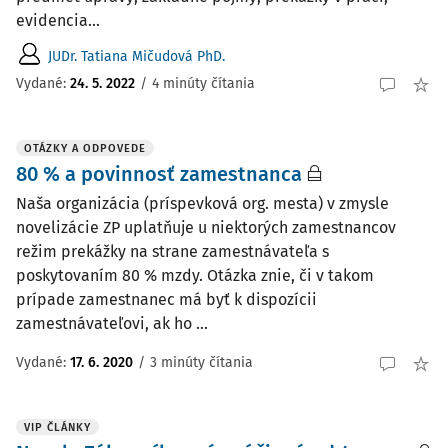
evidencia...
JUDr. Tatiana Mičudová PhD.
Vydané:
24. 5. 2022
/
4 minúty čítania
OTÁZKY A ODPOVEDE
80 % a povinnosť zamestnanca
Naša organizácia (príspevková org. mesta) v zmysle
novelizácie ZP uplatňuje u niektorých zamestnancov
režim prekážky na strane zamestnávateľa s
poskytovaním 80 % mzdy. Otázka znie, či v takom
prípade zamestnanec má byť k dispozícii
zamestnávateľovi, ak ho ...
Vydané
:
17. 6. 2020
/
3 minúty čítania
VIP ČLÁNKY