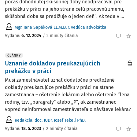
počas dohodnutej skúšobnej doby neodpracoval pre
prekážku v práci na jeho strane celú pracovnú zmenu,
skúšobná doba sa predlžuje o jeden deň“. Ak teda v ...
Mgr. Jana Sapáková LL.M.Eur, vedúca advokátka
Vydané
:
6. 12. 2024
/
2 minúty čítania
ČLÁNKY
Uznanie dokladov preukazujúcich
prekážku v práci
Musí zamestnávateľ uznať dodatočne predložené
doklady preukazujúce prekážku v práci na strane
zamestnanca – ošetrenie lekárom alebo ošetrenie člena
rodiny, tzv. „paragrafy“ alebo „P“, ak zamestnanec
vopred neinformoval zamestnávateľa o návšteve lekára?
Redakcia
,
doc. JUDr. Jozef Tekeli PhD.
Vydané:
18. 5. 2023
/
2 minúty čítania