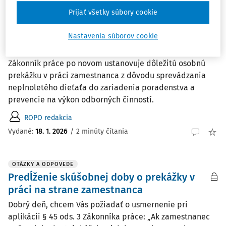
Vydané:
20. 3. 2026
/
8 minút čítania
Prijať všetky súbory cookie
Nastavenia súborov cookie
AKTUALITY
Prekážky v práci od 1. januára 2026
Zákonník práce po novom ustanovuje dôležitú osobnú
prekážku v práci zamestnanca z dôvodu sprevádzania
neplnoletého dieťaťa do zariadenia poradenstva a
prevencie na výkon odborných činností.
ROPO redakcia
Vydané:
18. 1. 2026
/
2 minúty čítania
OTÁZKY A ODPOVEDE
Predĺženie skúšobnej doby o prekážky v
práci na strane zamestnanca
Dobrý deň, chcem Vás požiadať o usmernenie pri
aplikácii § 45 ods. 3 Zákonníka práce: „Ak zamestnanec