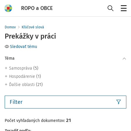
ROPO a OBCE
Menu
Domov
Kľúčové slová
Prekážky v práci
Sledovať tému
Téma
(5)
Samospráva
(1)
Hospodárenie
(21)
Ďalšie oblasti
Filter
21
Počet vyhľadaných dokumentov:
Zoradiť podľa
: