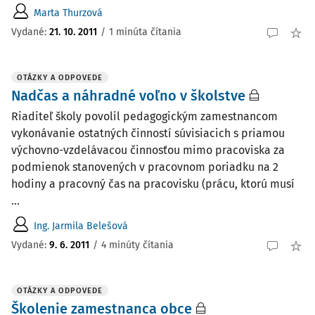
Marta Thurzová
Vydané
:
21. 10. 2011
/
1 minúta čítania
OTÁZKY A ODPOVEDE
Nadčas a náhradné voľno v školstve
Riaditeľ školy povolil pedagogickým zamestnancom
vykonávanie ostatných činností súvisiacich s priamou
výchovno-vzdelávacou činnosťou mimo pracoviska za
podmienok stanovených v pracovnom poriadku na 2
hodiny a pracovný čas na pracovisku (prácu, ktorú musí
...
Ing. Jarmila Belešová
Vydané
:
9. 6. 2011
/
4 minúty čítania
OTÁZKY A ODPOVEDE
Školenie zamestnanca obce