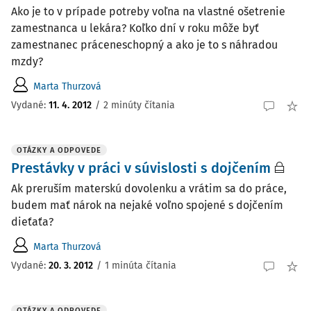
Ako je to v prípade potreby voľna na vlastné ošetrenie
zamestnanca u lekára? Koľko dní v roku môže byť
zamestnanec práceneschopný a ako je to s náhradou
mzdy?
Marta Thurzová
Vydané
:
11. 4. 2012
/
2 minúty čítania
OTÁZKY A ODPOVEDE
Prestávky v práci v súvislosti s dojčením
Ak preruším materskú dovolenku a vrátim sa do práce,
budem mať nárok na nejaké voľno spojené s dojčením
dieťaťa?
Marta Thurzová
Vydané
:
20. 3. 2012
/
1 minúta čítania
OTÁZKY A ODPOVEDE