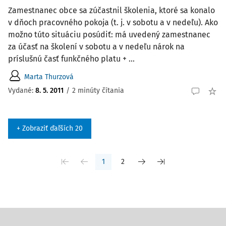
Zamestnanec obce sa zúčastnil školenia, ktoré sa konalo
v dňoch pracovného pokoja (t. j. v sobotu a v nedeľu). Ako
možno túto situáciu posúdiť: má uvedený zamestnanec
za účasť na školení v sobotu a v nedeľu nárok na
príslušnú časť funkčného platu + ...
Marta Thurzová
Vydané
:
8. 5. 2011
/
2 minúty čítania
+ Zobraziť ďaľších 20
1
2