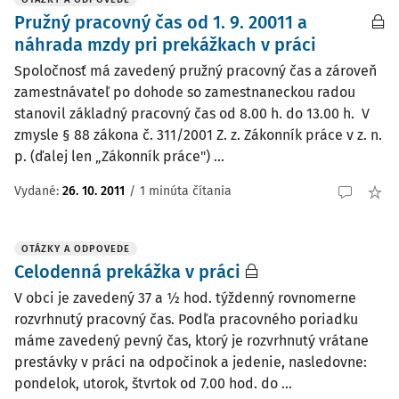
Pružný pracovný čas od 1. 9. 20011 a
náhrada mzdy pri prekážkach v práci
Spoločnosť má zavedený pružný pracovný čas a zároveň
zamestnávateľ po dohode so zamestnaneckou radou
stanovil základný pracovný čas od 8.00 h. do 13.00 h. V
zmysle § 88 zákona č. 311/2001 Z. z. Zákonník práce v z. n.
p. (ďalej len „Zákonník práce") ...
Vydané
:
26. 10. 2011
/
1 minúta čítania
OTÁZKY A ODPOVEDE
Celodenná prekážka v práci
V obci je zavedený 37 a ½ hod. týždenný rovnomerne
rozvrhnutý pracovný čas. Podľa pracovného poriadku
máme zavedený pevný čas, ktorý je rozvrhnutý vrátane
prestávky v práci na odpočinok a jedenie, nasledovne:
pondelok, utorok, štvrtok od 7.00 hod. do ...