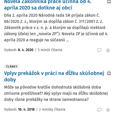
Novela Zákonníka práce účinná od 4.
apríla 2020 sa dotkne aj obcí
Dňa 2. apríla 2020 Národná rada SR prijala zákon č.
66/2020 Z. z., ktorým sa dopĺňa zákon č. 311/2001 Z. z.
Zákonník práce v z. n. p. a ktorým sa dopĺňajú niektoré
zákony (ďalej len „novela ZP“). Novela ZP je účinná od 4.
apríla 2020 a reaguje na súčasnú ...
Vydané:
8. 4. 2020
/
5 minút čítania
ČLÁNKY
Vplyv prekážok v práci na dĺžku skúšobnej
doby
Môže sa pôvodne kratšie dohodnutá skúšobná doba
zmluvne predlžovať? Aký vplyv majú na dĺžku skúšobnej
doby rôzne prekážky na strane zamestnanca?
Vydané:
16. 4. 2018
/
2 minúty čítania