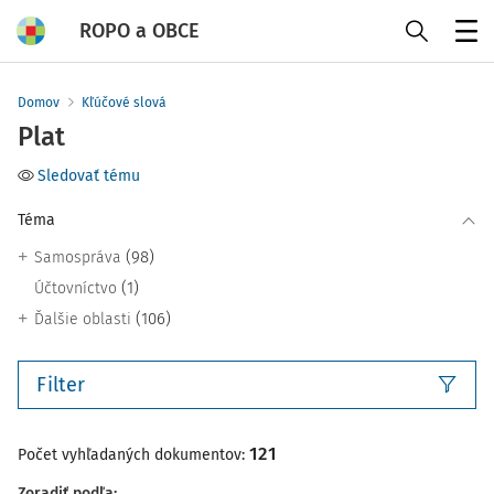
ROPO a OBCE
Menu
Domov
Kľúčové slová
Plat
Sledovať tému
Téma
(98)
Samospráva
(1)
Účtovníctvo
(106)
Ďalšie oblasti
Filter
121
Počet vyhľadaných dokumentov:
Zoradiť podľa
: