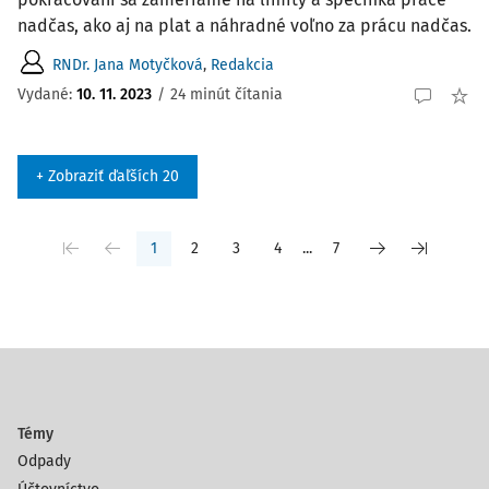
nadčas, ako aj na plat a náhradné voľno za prácu nadčas.
RNDr. Jana Motyčková
,
Redakcia
Vydané:
10. 11. 2023
/
24 minút čítania
+ Zobraziť ďaľších 20
1
2
3
4
...
7
Témy
Odpady