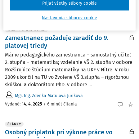
Mgr. Vladimír Pirošík
Prijať všetky súbory cookie
Vydané
:
9. 6. 2025
/
1 minúta čítania
Nastavenia súborov cookie
OTÁZKY A ODPOVEDE
Zamestnanec požaduje zaradiť do 9.
platovej triedy
Máme pedagogického zamestnanca – samostatný učiteľ
2. stupňa – matematika; vzdelanie VŠ 2. stupňa v odbore
Rozširujúce štúdium matematiky na UKF v Nitre. V roku
2009 ukončil na TU vo Zvolene VŠ 3.stupňa – rigoróznou
skúškou a doktorátom PhD. v odbore ...
Mgr. Ing. Zdenka Matulová Juríková
Vydané
:
14. 4. 2025
/
6 minút čítania
ČLÁNKY
Osobný príplatok pri výkone práce vo