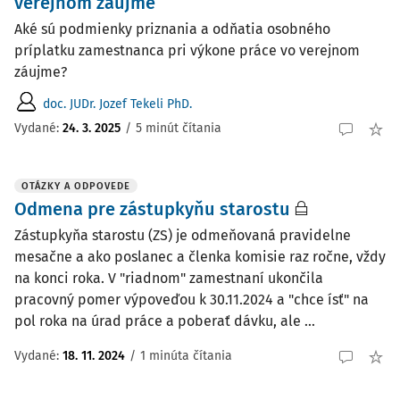
verejnom záujme
Aké sú podmienky priznania a odňatia osobného
príplatku zamestnanca pri výkone práce vo verejnom
záujme?
doc. JUDr. Jozef Tekeli PhD.
Vydané:
24. 3. 2025
/
5 minút čítania
OTÁZKY A ODPOVEDE
Odmena pre zástupkyňu starostu
Zástupkyňa starostu (ZS) je odmeňovaná pravidelne
mesačne a ako poslanec a členka komisie raz ročne, vždy
na konci roka. V "riadnom" zamestnaní ukončila
pracovný pomer výpoveďou k 30.11.2024 a "chce ísť" na
pol roka na úrad práce a poberať dávku, ale ...
Vydané
:
18. 11. 2024
/
1 minúta čítania