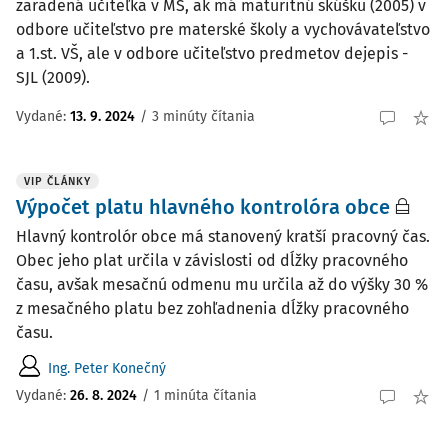
zaradená učiteľka v MŠ, ak má maturitnú skúšku (2005) v
odbore učiteľstvo pre materské školy a vychovávateľstvo
a 1.st. VŠ, ale v odbore učiteľstvo predmetov dejepis -
SJL (2009).
Vydané
:
13. 9. 2024
/
3 minúty čítania
VIP ČLÁNKY
Výpočet platu hlavného kontrolóra obce
Hlavný kontrolór obce má stanovený kratší pracovný čas.
Obec jeho plat určila v závislosti od dĺžky pracovného
času, avšak mesačnú odmenu mu určila až do výšky 30 %
z mesačného platu bez zohľadnenia dĺžky pracovného
času.
Ing. Peter Konečný
Vydané:
26. 8. 2024
/
1 minúta čítania