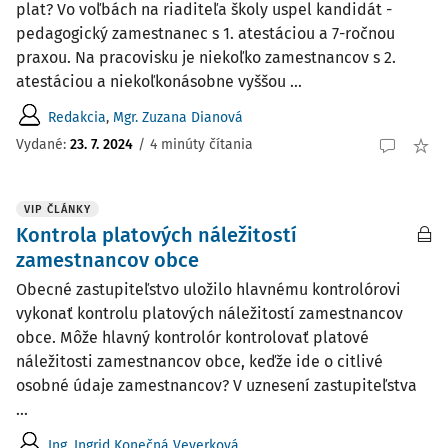
plat? Vo voľbách na riaditeľa školy uspel kandidát -
pedagogický zamestnanec s 1. atestáciou a 7-ročnou
praxou. Na pracovisku je niekoľko zamestnancov s 2.
atestáciou a niekoľkonásobne vyššou ...
Redakcia
,
Mgr. Zuzana Dianová
Vydané:
23. 7. 2024
/
4 minúty čítania
VIP ČLÁNKY
Kontrola platových náležitostí
zamestnancov obce
Obecné zastupiteľstvo uložilo hlavnému kontrolórovi
vykonať kontrolu platových náležitostí zamestnancov
obce. Môže hlavný kontrolór kontrolovať platové
náležitosti zamestnancov obce, keďže ide o citlivé
osobné údaje zamestnancov? V uznesení zastupiteľstva
...
Ing. Ingrid Konečná Veverková