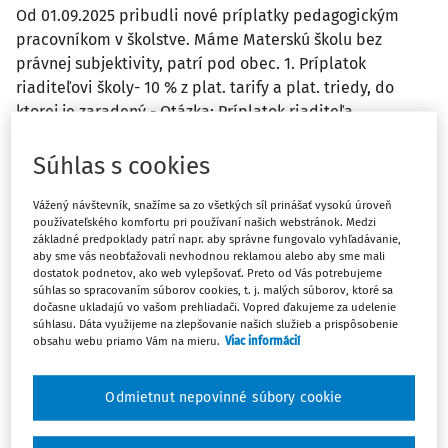
Od 01.09.2025 pribudli nové príplatky pedagogickým
pracovníkom v školstve. Máme Materskú školu bez
právnej subjektivity, patrí pod obec. 1. Príplatok
riaditeľovi školy- 10 % z plat. tarify a plat. triedy, do
ktorej je zaradený - Otázka: Príplatok riaditeľa ...
Vydané
:
22. 9. 2025
/
3 minúty čítania
Súhlas s cookies
Vážený návštevník, snažíme sa zo všetkých síl prinášať vysokú úroveň
OTÁZKY A ODPOVEDE
používateľského komfortu pri používaní našich webstránok. Medzi
Sprístupnenie informácie o celkovej cene
základné predpoklady patrí napr. aby správne fungovalo vyhľadávanie,
aby sme vás neobťažovali nevhodnou reklamou alebo aby sme mali
práce vedúceho zamestnanca/voleného
dostatok podnetov, ako web vylepšovať. Preto od Vás potrebujeme
funkcionára obce
súhlas so spracovaním súborov cookies, t. j. malých súborov, ktoré sa
dočasne ukladajú vo vašom prehliadači. Vopred ďakujeme za udelenie
Je obec povinná sprístupniť na základe žiadosti
súhlasu. Dáta využijeme na zlepšovanie našich služieb a prispôsobenie
obsahu webu priamo Vám na mieru.
Viac informácií
informáciu o celkovej cene práce vedúceho
zamestnanca/voleného funkcionára obce na základe
zákona č. 211/2000 Z.z. o slobodnom prístupe k
Odmietnut nepovinné súbory cookie
informáciám v platnom znení?