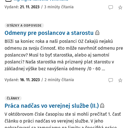
Vydané:
21. 11. 2023
/
3 minúty čítania
OTÁZKY A ODPOVEDE
Odmeny pre poslancov a starostu
Blíži sa koniec roka a naši poslanci OZ čakajú nejakú
odmenu za svoju činnosť. Kto môže navrhnúť odmenu pre
poslancov? Musí to byť starostka, alebo aj samotní
poslanci? Naša starostka má priznaný plat starostu v
základnej výške bez navýšenia odmeny /0 - 60 ...
Vydané
:
16. 11. 2023
/
2 minúty čítania
ČLÁNKY
Práca nadčas vo verejnej službe (II.)
V októbrovom čísle časopisu ste si mohli prečítať 1. časť
článku o práci nadčas vo verejnej službe. V jeho
pokračovaní sa zameriame na limity a špecifiká práce