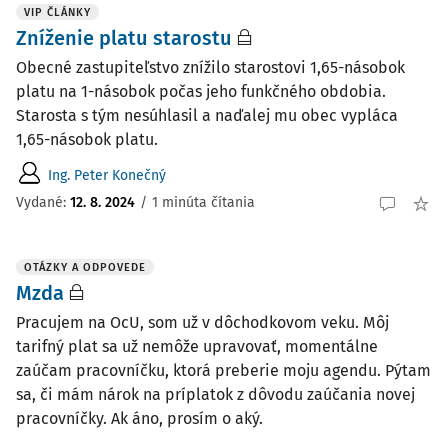
VIP ČLÁNKY
Zníženie platu starostu
Obecné zastupiteľstvo znížilo starostovi 1,65-násobok
platu na 1-násobok počas jeho funkčného obdobia.
Starosta s tým nesúhlasil a naďalej mu obec vypláca
1,65-násobok platu.
Ing. Peter Konečný
Vydané:
12. 8. 2024
/
1 minúta čítania
OTÁZKY A ODPOVEDE
Mzda
Pracujem na OcU, som už v dôchodkovom veku. Môj
tarifný plat sa už nemôže upravovať, momentálne
zaúčam pracovníčku, ktorá preberie moju agendu. Pýtam
sa, či mám nárok na príplatok z dôvodu zaúčania novej
pracovníčky. Ak áno, prosím o aký.