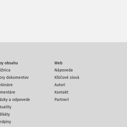
py obsahu
Web
ižnica
Nápoveda
ory dokumentov
Kľúčové slová
bináre
Autori
mentáre
Kontakt
ázky a odpovede
Partneri
tuality
dikáty
edpisy