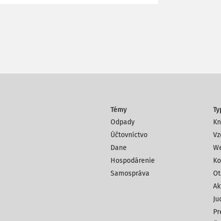
Témy
Ty
Odpady
Kn
Účtovníctvo
Vz
Dane
We
Hospodárenie
Ko
Samospráva
Ot
Ak
Ju
Pr