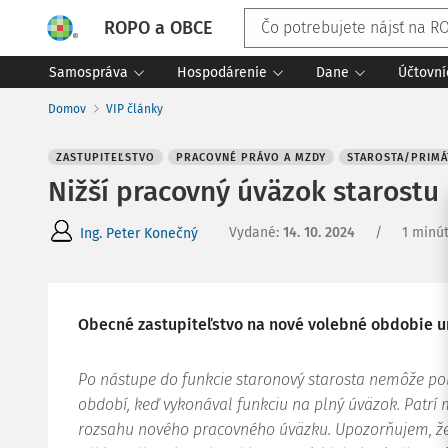
ROPO a OBCE
Samospráva
Hospodárenie
Dane
Účtovní
Domov
VIP články
ZASTUPITEĽSTVO
PRACOVNÉ PRÁVO A MZDY
STAROSTA/PRIM
Nižší pracovný úväzok starostu
Vydané
:
14. 10. 2024
/
1 minút
Ing. Peter Konečný
Obecné zastupiteľstvo na nové volebné obdobie urč
Po nástupe do funkcie staronový starosta nemôže p
období, keď vykonával funkciu na plný úväzok. Patrí
rozsahu nového pracovného úväzku. Upozorňujem, že 