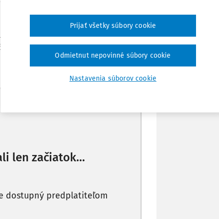
unkcie, a koeficientu 0,3 v súlade s
§ 4
Prijať všetky súbory cookie
Zdieľať
piteľstvo v obci s počtom obyvateľov do
,65-násobok platu až na 0-násobok počas
Odmietnut nepovinné súbory cookie
Poznámka
Nastavenia súborov cookie
Máte predplatné?
Prihláste sa
li len začiatok...
je dostupný predplatiteľom