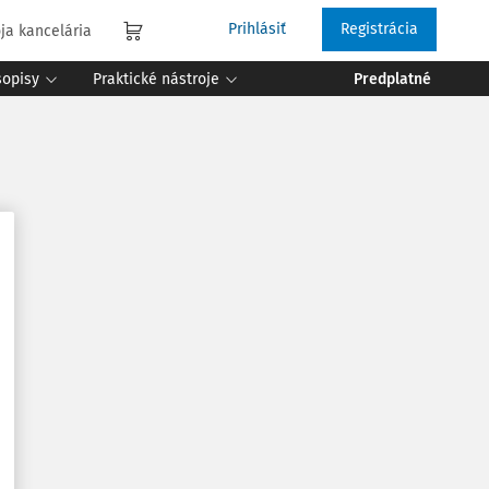
Prihlásiť
Registrácia
ja kancelária
sopisy
Praktické nástroje
Predplatné