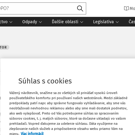
Mo
ctvo
Odpady
Ďalšie oblasti
Legislatíva
Ča
ÁTOR
a čítania
Súhlas s cookies
Vážený návštevník, snažíme sa zo všetkých síl prinášať vysokú úroveň
ilo starostovi nižší pracovný úväzok.
Vytlačiť
používateľského komfortu pri používaní našich webstránok. Medzi základné
predpoklady patrí napr. aby správne fungovalo vyhľadávanie, aby sme vás
neobťažovali nevhodnou reklamou alebo aby sme mali dostatok podnetov,
ako web vylepšovať. Preto od Vás potrebujeme súhlas so spracovaním
oberať plat ako v minulom volebnom
Obľúbené
súborov cookies, t. j. malých súborov, ktoré sa dočasne ukladajú vo vašom
 mu plat v pomernej časti zodpovedajúcej
prehliadači. Vopred ďakujeme za udelenie súhlasu. Dáta využijeme na
zlepšovanie našich služieb a prispôsobenie obsahu webu priamo Vám na
tento plat nemôže byť nižší ako súčin
Stiahnuť
mieru.
Viac informácií