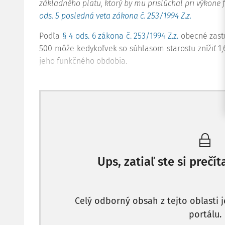
základného platu, ktorý by mu prislúchal pri výkone f
ods. 5 posledná veta zákona č. 253/1994 Z.z.
Podľa
§ 4 ods. 6 zákona č. 253/1994 Z.z.
obecné zastu
500 môže kedykoľvek so súhlasom starostu znížiť 1
jeho funkčného obdobia.
Ups, zatiaľ ste si prečíta
Celý odborný obsah z tejto oblasti 
portálu.