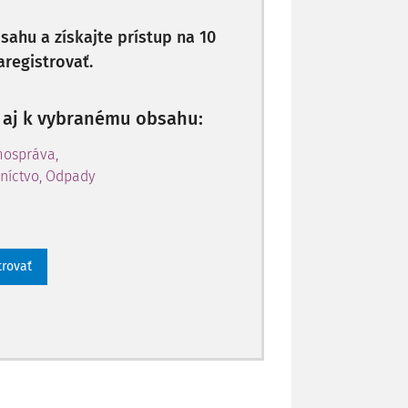
ahu a získajte prístup na 10
aregistrovať.
p aj k vybranému obsahu:
mospráva,
níctvo, Odpady
trovať