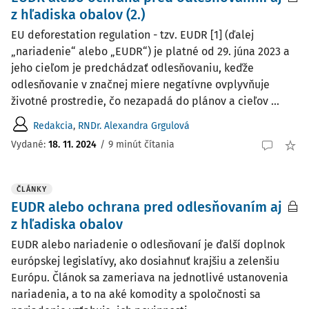
z hľadiska obalov (2.)
EU deforestation regulation - tzv. EUDR [1] (ďalej
„nariadenie“ alebo „EUDR“) je platné od 29. júna 2023 a
jeho cieľom je predchádzať odlesňovaniu, keďže
odlesňovanie v značnej miere negatívne ovplyvňuje
životné prostredie, čo nezapadá do plánov a cieľov ...
Redakcia
,
RNDr. Alexandra Grgulová
Vydané:
18. 11. 2024
/
9 minút čítania
ČLÁNKY
EUDR alebo ochrana pred odlesňovaním aj
z hľadiska obalov
EUDR alebo nariadenie o odlesňovaní je ďalší doplnok
európskej legislatívy, ako dosiahnuť krajšiu a zelenšiu
Európu. Článok sa zameriava na jednotlivé ustanovenia
nariadenia, a to na aké komodity a spoločnosti sa