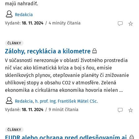
majú nahradiť.
Redakcia
Vydané:
18. 11. 2024
/
4 minúty čítania
ČLÁNKY
Zálohy, recyklácia a kilometre
V súčasnosti nerezonuje v oblasti životného prostredia
nič viac ako klimatická kríza a boj s ňou, emisie
skleníkových plynov, otepľovanie planéty či znižovanie
uhlíkovej stopy a obsahu CO2 v atmosfére. Zelená
ekonomika a cirkulárna ekonomika hovoria nielen ...
Redakcia
,
h. prof. Ing. František Mátel CSc.
Vydané:
18. 11. 2024
/
9 minút čítania
ČLÁNKY
EUDR alebo ochrana pred odlesňovaním aj