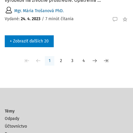
výrobkov na životné prostredie. Opatrenia ...
Mgr. Mária Trošanová PhD.
Vydané:
24. 4. 2023
/
7 minút čítania
+ Zobraziť ďaľších 20
1
2
3
4
Témy
Odpady
Účtovníctvo