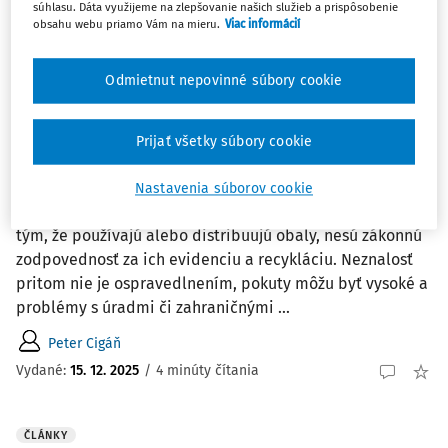
súhlasu. Dáta využijeme na zlepšovanie našich služieb a prispôsobenie
Mgr. Mária Trošanová PhD.
obsahu webu priamo Vám na mieru.
Viac informácií
Vydané:
23. 2. 2026
/
14 minút čítania
Odmietnut nepovinné súbory cookie
ČLÁNKY
Zákonné povinnosti podnikateľov v
Prijať všetky súbory cookie
oblasti obalov a odpadov na Slovensku a v
zahraničí
Nastavenia súborov cookie
Mnoho slovenských firiem si ani neuvedomuje, že už len
tým, že používajú alebo distribuujú obaly, nesú zákonnú
zodpovednosť za ich evidenciu a recykláciu. Neznalosť
pritom nie je ospravedlnením, pokuty môžu byť vysoké a
problémy s úradmi či zahraničnými ...
Peter Cigáň
Vydané:
15. 12. 2025
/
4 minúty čítania
ČLÁNKY