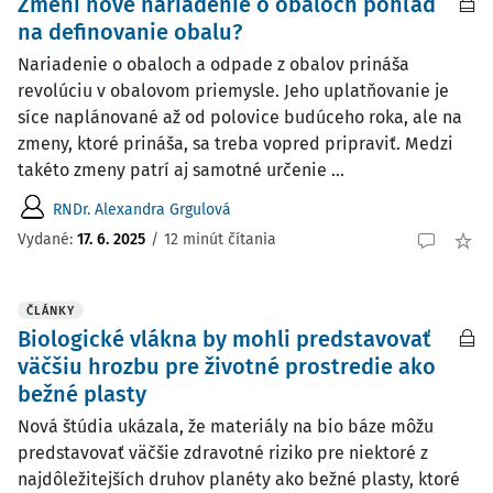
Zmení nové nariadenie o obaloch pohľad
na definovanie obalu?
Nariadenie o obaloch a odpade z obalov prináša
revolúciu v obalovom priemysle. Jeho uplatňovanie je
síce naplánované až od polovice budúceho roka, ale na
zmeny, ktoré prináša, sa treba vopred pripraviť. Medzi
takéto zmeny patrí aj samotné určenie ...
RNDr. Alexandra Grgulová
Vydané:
17. 6. 2025
/
12 minút čítania
ČLÁNKY
Biologické vlákna by mohli predstavovať
väčšiu hrozbu pre životné prostredie ako
bežné plasty
Nová štúdia ukázala, že materiály na bio báze môžu
predstavovať väčšie zdravotné riziko pre niektoré z
najdôležitejších druhov planéty ako bežné plasty, ktoré