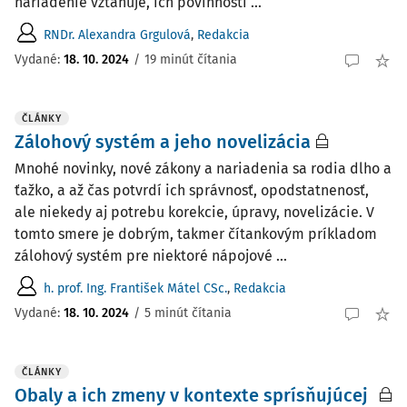
nariadenie vzťahuje, ich povinnosti ...
RNDr. Alexandra Grgulová
,
Redakcia
Vydané:
18. 10. 2024
/
19 minút čítania
ČLÁNKY
Zálohový systém a jeho novelizácia
Mnohé novinky, nové zákony a nariadenia sa rodia dlho a
ťažko, a až čas potvrdí ich správnosť, opodstatnenosť,
ale niekedy aj potrebu korekcie, úpravy, novelizácie. V
tomto smere je dobrým, takmer čítankovým príkladom
zálohový systém pre niektoré nápojové ...
h. prof. Ing. František Mátel CSc.
,
Redakcia
Vydané:
18. 10. 2024
/
5 minút čítania
ČLÁNKY
Obaly a ich zmeny v kontexte sprísňujúcej