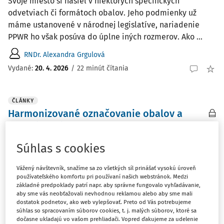
Svoje miesto si našiel v niektorých špecifických
odvetviach či formátoch obalov. Jeho podmienky už
máme ustanovené v národnej legislatíve, nariadenie
PPWR ho však posúva do úplne iných rozmerov. Ako ...
RNDr. Alexandra Grgulová
Vydané:
20. 4. 2026
/
22 minút čítania
ČLÁNKY
Harmonizované označovanie obalov a
zberných nádob pre dosiahnutie zhody s
nariadením o obaloch
Súhlas s cookies
Nariadenie Európskeho parlamentu a Rady (EÚ) 2025/40
z 19. decembra 2024 o obaloch a odpade z obalov, o
Vážený návštevník, snažíme sa zo všetkých síl prinášať vysokú úroveň
zmene nariadenia (EÚ) 2019/1020 a smernice (EÚ)
používateľského komfortu pri používaní našich webstránok. Medzi
základné predpoklady patrí napr. aby správne fungovalo vyhľadávanie,
2019/904 a o zrušení smernice 94/62/ES (ďalej len
aby sme vás neobťažovali nevhodnou reklamou alebo aby sme mali
„nariadenie o obaloch“) sa začne uplatňovať od augusta
dostatok podnetov, ako web vylepšovať. Preto od Vás potrebujeme
súhlas so spracovaním súborov cookies, t. j. malých súborov, ktoré sa
...
dočasne ukladajú vo vašom prehliadači. Vopred ďakujeme za udelenie