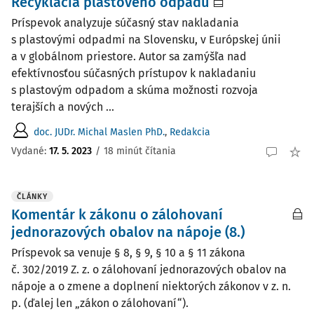
Recyklácia plastového odpadu
Príspevok analyzuje súčasný stav nakladania
s plastovými odpadmi na Slovensku, v Európskej únii
a v globálnom priestore. Autor sa zamýšľa nad
efektívnosťou súčasných prístupov k nakladaniu
s plastovým odpadom a skúma možnosti rozvoja
terajších a nových ...
doc. JUDr. Michal Maslen PhD.
,
Redakcia
Vydané:
17. 5. 2023
/
18 minút čítania
ČLÁNKY
Komentár k zákonu o zálohovaní
jednorazových obalov na nápoje (8.)
Príspevok sa venuje § 8, § 9, § 10 a § 11 zákona
č. 302/2019 Z. z. o zálohovaní jednorazových obalov na
nápoje a o zmene a doplnení niektorých zákonov v z. n.
p. (ďalej len „zákon o zálohovaní“).