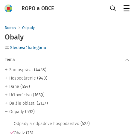
ROPO a OBCE
Menu
Domov
Odpady
Obaly
Sledovať kategóriu
Téma
(4458)
Samospráva
(940)
Hospodárenie
(554)
Dane
(1639)
Účtovníctvo
(2137)
Ďalšie oblasti
(592)
Odpady
(527)
Odpady a odpadové hospodárstvo
(73)
Obaly