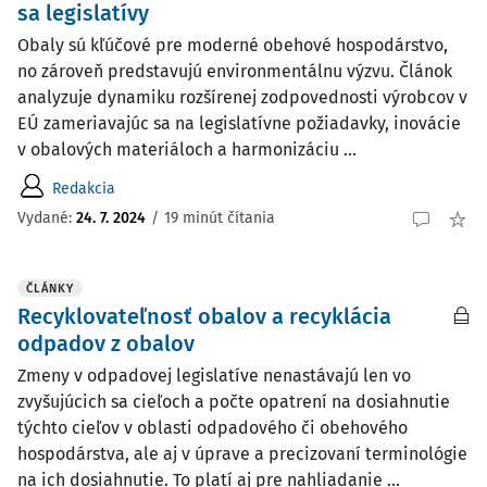
sa legislatívy
Obaly sú kľúčové pre moderné obehové hospodárstvo,
no zároveň predstavujú environmentálnu výzvu. Článok
analyzuje dynamiku rozšírenej zodpovednosti výrobcov v
EÚ zameriavajúc sa na legislatívne požiadavky, inovácie
v obalových materiáloch a harmonizáciu ...
Redakcia
Vydané:
24. 7. 2024
/
19 minút čítania
ČLÁNKY
Recyklovateľnosť obalov a recyklácia
odpadov z obalov
Zmeny v odpadovej legislatíve nenastávajú len vo
zvyšujúcich sa cieľoch a počte opatrení na dosiahnutie
týchto cieľov v oblasti odpadového či obehového
hospodárstva, ale aj v úprave a precizovaní terminológie
na ich dosiahnutie. To platí aj pre nahliadanie ...