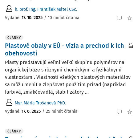
h. prof. Ing. František Mátel CSc.
Vydané:
17. 10. 2025
/
10 minút čítania
ČLÁNKY
Plastové obaly v EÚ - vízia a prechod k ich
obehovosti
Plasty predstavujú veľmi veľkú skupinu polymérov na
organickej báze s rôznymi chemickými a fyzikálnymi
vlastnosťami. Vlastnosti všetkých plastových materiálov
sa môžu meniť a zlepšovať použitím prísad (napríklad
farbivá, zmäkčovadlá, stabilizátory ...
Mgr. Mária Trošanová PhD.
Vydané:
17. 6. 2025
/
25 minút čítania
ČLÁNKY