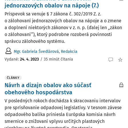
jednorazových obalov na nápoje (7.)
Príspevok sa venuje § 7 zákona č. 302/2019 Z. z.
o zálohovaní jednorazových obalov na nápoje a o zmene
a doplnení niektorých zákonov v z. n. p. (ďalej len „zákon
o zálohovaní“), ktorý podrobne rozoberá povinnosti
správcu zálohového systému.
Mgr. Gabriela Švedlárová
,
Redakcia
Vydané:
24. 4. 2023
/
35 minút čítania
ČLÁNKY
Návrh a dizajn obalov ako súčasť
obehového hospodárstva
V posledných rokoch dochádza k skracovaniu intervalov
pre sprísňovanie odpadovej legislatívy. V tesnom závese
odpadového balíka priniesla Európska komisia návrh
smernice o znižovaní vplyvu určitých plastových