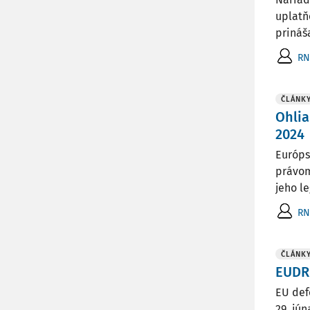
uplatň
prináš
RN
ČLÁNK
Ohlia
2024
Európs
právom
jeho l
RN
ČLÁNK
EUDR 
EU def
29. jú