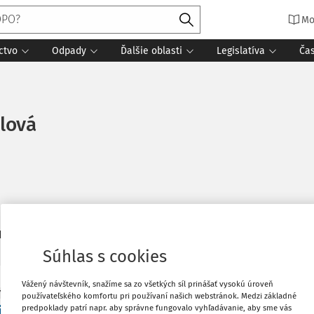
Mo
ctvo
Odpady
Ďalšie oblasti
Legislatíva
Ča
lová
9
daných dokumentov:
Zoradiť
Súhlas s cookies
Vážený návštevník, snažíme sa zo všetkých síl prinášať vysokú úroveň
Y
používateľského komfortu pri používaní našich webstránok. Medzi základné
inesie nariadenie o obaloch a odpade z obalov 
predpoklady patrí napr. aby správne fungovalo vyhľadávanie, aby sme vás