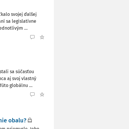
alo svojej ďalšej
ní sa legislatívne
ednotlivým ...
stali sa súčasťou
a aj svoj vlastný
Túto globálnu ...
nie obalu?
om priemysle. Jeho