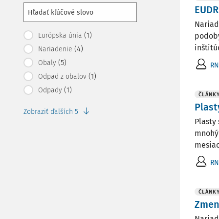
EUDR 
Nariad
(1)
Európska únia
podoby
inštitú
(4)
Nariadenie
(5)
Obaly
RN
(1)
Odpad z obalov
(1)
Odpady
ČLÁNK
Plast
Zobraziť ďalších 5
Plasty
mnohýc
mesiac,
RN
ČLÁNK
Zmení
Nariad