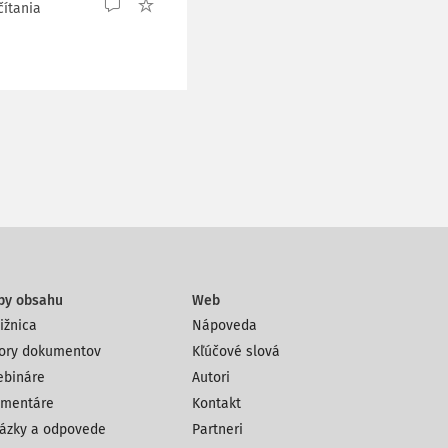
čítania
py obsahu
Web
ižnica
Nápoveda
ory dokumentov
Kľúčové slová
bináre
Autori
mentáre
Kontakt
ázky a odpovede
Partneri