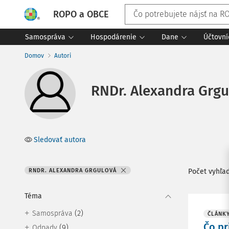
ROPO a OBCE
Samospráva
Hospodárenie
Dane
Účtovní
Domov
Autori
RNDr. Alexandra Grgu
Sledovať autora
RNDR. ALEXANDRA GRGULOVÁ
Počet vyhľa
Téma
(2)
Samospráva
ČLÁNK
Čo pr
(9)
Odpady