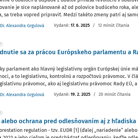
ovanie je síce naplánované až od polovice budúceho roka, ale
a, sa treba vopred pripraviť. Medzi takéto zmeny patrí aj samo
Vydané:
17. 6. 2025
/
12 minút čítania
Dr. Alexandra Grgulová
Y
dnutie sa za prácou Európskeho parlamentu a R
ky parlament ako hlavný legislatívny orgán Európskej únie má
oci, a to legislatívnu, kontrolnú a rozpočtovú právomoc. V č
egislatívnu právomoc, ako aj legislatívnu právomoc Rady EÚ, a 
Vydané:
19. 2. 2025
/
20 minút čítania
Dr. Alexandra Grgulová
Y
alebo ochrana pred odlesňovaním aj z hľadiska o
orestation regulation - tzv. EUDR [1] (ďalej „nariadenie“ aleb
na 2023 a jeho cieľom je predchádzať odlesňovaniu, keďže odl