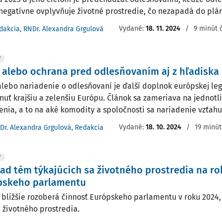
negatívne ovplyvňuje životné prostredie, čo nezapadá do pláno
Vydané:
18. 11. 2024
/
9 minút 
dakcia
,
RNDr. Alexandra Grgulová
Y
alebo ochrana pred odlesňovaním aj z hľadiska
lebo nariadenie o odlesňovaní je ďalší doplnok európskej legi
nuť krajšiu a zelenšiu Európu. Článok sa zameriava na jednotl
enia, a to na aké komodity a spoločnosti sa nariadenie vzťahuje
Vydané:
18. 10. 2024
/
19 minút
Dr. Alexandra Grgulová
,
Redakcia
Y
ad tém týkajúcich sa životného prostredia na r
pskeho parlamentu
 bližšie rozoberá činnosť Európskeho parlamentu v roku 2024,
i životného prostredia.