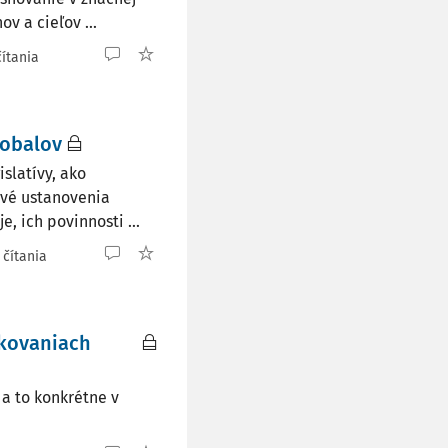
v a cieľov ...
čítania
 obalov
slatívy, ako
ivé ustanovenia
, ich povinnosti ...
 čítania
okovaniach
 a to konkrétne v