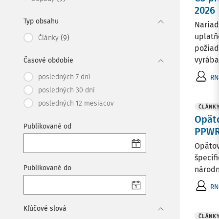
2026
Typ obsahu
Nariad
uplatň
(9)
Články
požiad
vyrábaj
Časové obdobie
posledných 7 dní
RN
posledných 30 dní
posledných 12 mesiacov
ČLÁNK
Opäto
Publikované od
PPW
Opätovn
špecif
Publikované do
národn
RN
Kľúčové slová
ČLÁNK