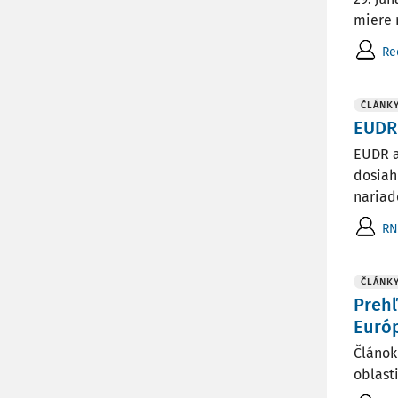
miere 
Re
ČLÁNK
EUDR 
EUDR a
dosiah
nariad
RN
ČLÁNK
Prehľ
Euró
Článok
oblast