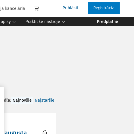
Prihlásiť
Registrácia
ja kancelária
sopisy
Praktické nástroje
Predplatné
 podľa
:
Najnovšie
Najstaršie
od augusta