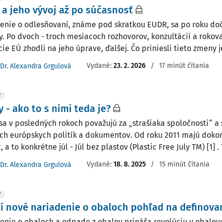
a jeho vývoj až po súčasnosť
enie o odlesňovaní, známe pod skratkou EUDR, sa po roku dočk
. Po dvoch - troch mesiacoch rozhovorov, konzultácií a rokova
cie EÚ zhodli na jeho úprave, ďalšej. Čo priniesli tieto zmeny j
Vydané:
23. 2. 2026
/
17 minút čítania
Dr. Alexandra Grgulová
Y
y - ako to s nimi teda je?
 sa v posledných rokoch považujú za „strašiaka spoločnosti“ a 
h európskych politík a dokumentov. Od roku 2011 majú dokonc
 a to konkrétne júl - Júl bez plastov (Plastic Free July TM) [1] . 
Vydané:
18. 8. 2025
/
15 minút čítania
Dr. Alexandra Grgulová
Y
 nové nariadenie o obaloch pohľad na definova
enie o obaloch a odpade z obalov prináša revolúciu v obalov