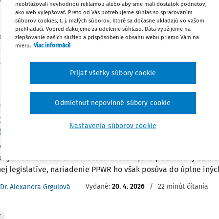
neobťažovali nevhodnou reklamou alebo aby sme mali dostatok podnetov,
ako web vylepšovať. Preto od Vás potrebujeme súhlas so spracovaním
súborov cookies, t. j. malých súborov, ktoré sa dočasne ukladajú vo vašom
enie o obaloch a odpade z obalov, známe pod skratkou PPWR,
prehliadači. Vopred ďakujeme za udelenie súhlasu. Dáta využijeme na
ovať už za menej ako dva mesiace. Tento rozsiahly európsky p
zlepšovanie našich služieb a prispôsobenie obsahu webu priamo Vám na
mieru.
Viac informácií
avky na obaly uvádzané na trh EÚ a postupne zmení spôsob, 
ú a ...
Prijať všetky súbory cookie
Vydané:
18. 6. 2026
/
14 minút čítania
Dr. Alexandra Grgulová
Odmietnut nepovinné súbory cookie
Y
vná použiteľnosť v kontexte zákona o odpadoch
Nastavenia súborov cookie
R
á použiteľnosť je princíp, ktorý funguje už roky. Svoje miesto 
ických odvetviach či formátoch obalov. Jeho podmienky už m
ej legislatíve, nariadenie PPWR ho však posúva do úplne iných
Vydané:
20. 4. 2026
/
22 minút čítania
Dr. Alexandra Grgulová
Y