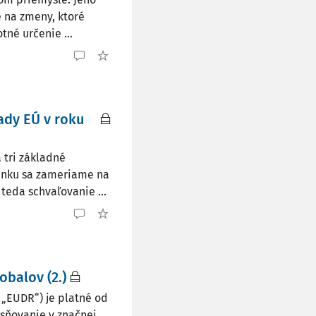
 na zmeny, ktoré
tné určenie ...
ady EÚ v roku
 tri základné
lánku sa zameriame na
teda schvaľovanie ...
balov (2.)
o „EUDR“) je platné od
esňovanie v značnej