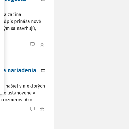
 sa začína
redpis prináša nové
akým sa navrhujú,
 a nariadenia
si našiel v niektorých
áme ustanovené v
 rozmerov. Ako ...