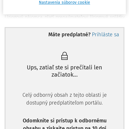
Nastavenia súborov cookie
prípady lízingu. Lízing predstavuje spôsob obstarania veci
alebo majetkovej hodnoty s využitím cudzích zdrojov.
Lízingový nájomca platí prenajímateľovi lízingové splátky
podľa splátkového kalendára v dohodnutých termínoch.
Predmet lízingovej zmluvy je v priebehu trvania
Máte predplatné?
Prihláste sa
lízingového vzťahu vo vlastníctve prenajímateľa. Vznik
nájomnej zmluvy s právom kúpy tovaru sa realizuje
prostredníctvom písomného zmluvného zabezpečenia.
Treba rozlišovať výpožičku majetku a lízing, pričom pri
Ups, zatiaľ ste si prečítali len
lízingu sa majetok často obstaráva na základe zmluvného
začiatok...
zabezpečenia ako právo následnej kúpy. Často v
organizáciách prichádza ku kontrolným zisteniam, ktoré sa
spájajú s nesprávnym zmluvným zabezpečením a
Celý odborný obsah z tejto oblasti je
obsahovou stránkou (textom) zmluvného zabezpeč
dostupný predplatiteľom portálu.
Odomknite si prístup k odbornému
obsahu a získajte prístup na 10 dní