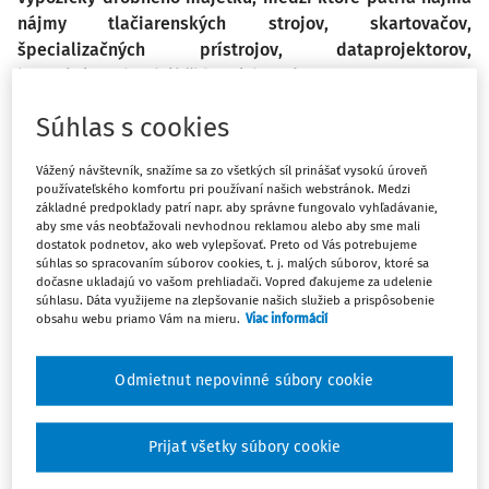
nájmy tlačiarenských strojov, skartovačov,
špecializačných prístrojov, dataprojektorov,
interaktívnych tabúľ či hracích prvkov.
Súhlas s cookies
Na úvod treba spomenúť, že výpožičku majetku či nájom
majetku v školách a školských zariadeniach ako
Vážený návštevník, snažíme sa zo všetkých síl prinášať vysokú úroveň
zriadených organizácií v pôsobnosti obcí a miest upravuje
používateľského komfortu pri používaní našich webstránok. Medzi
základné predpoklady patrí napr. aby správne fungovalo vyhľadávanie,
najmä zákon č. 523/2004 Z. z. o rozpočtových pravidlách
aby sme vás neobťažovali nevhodnou reklamou alebo aby sme mali
verejnej správy a o zmene a doplnení niektorých zákonov
dostatok podnetov, ako web vylepšovať. Preto od Vás potrebujeme
v z. n. p. (ďalej len „zákon č. 523/2004 Z. z.) a opa­trenie MF
súhlas so spracovaním súborov cookies, t. j. malých súborov, ktoré sa
dočasne ukladajú vo vašom prehliadači. Vopred ďakujeme za udelenie
SR č. MF/16786/2007-31, ktorým sa ustanovujú podrobnosti
súhlasu. Dáta využijeme na zlepšovanie našich služieb a prispôsobenie
o postupoch účtovania a rámcovej účtovej osnove pre
obsahu webu priamo Vám na mieru.
Viac informácií
rozpočtové organizácie, príspevkové organizácie, štátne
fondy, obce a vyššie územné celky v z. n. p. Ak majetok
Odmietnut nepovinné súbory cookie
smeruje do správy z majetkovej evidencie zriaďovateľa,
takýto prevod je riadený najmä Zásadami hospodárenia s
Prijať všetky súbory cookie
majetkom obce a zákonom č. 138/1991 Zb. o majetku obcí
v z. n. p. V prostredí územnej samosprávy sa vyskytujú i