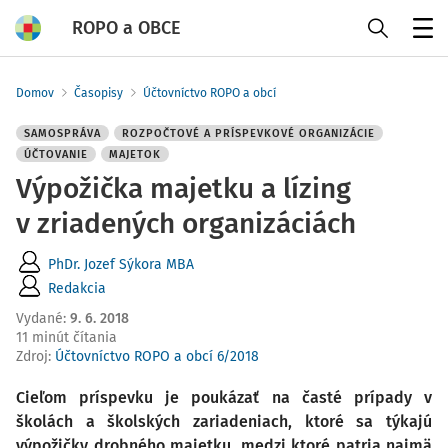
ROPO a OBCE
Menu
Domov
Časopisy
Účtovníctvo ROPO a obcí
SAMOSPRÁVA
ROZPOČTOVÉ A PRÍSPEVKOVÉ ORGANIZÁCIE
ÚČTOVANIE
MAJETOK
Výpožička majetku a lízing
v zriadených organizáciách
PhDr. Jozef Sýkora MBA
Redakcia
Vydané
:
9. 6. 2018
11 minút čítania
Zdroj
:
Účtovníctvo ROPO a obcí 6/2018
Cieľom príspevku je poukázať na časté prípady v
školách a školských zariadeniach, ktoré sa týkajú
výpožičky drobného majetku, medzi ktoré patria najmä