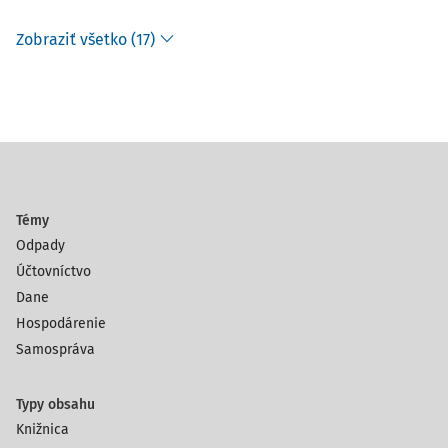
Zobraziť všetko (17)
Témy
Odpady
Účtovníctvo
Dane
Hospodárenie
Samospráva
Typy obsahu
Knižnica