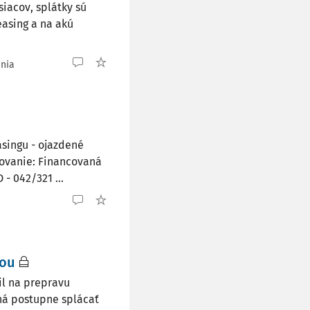
iacov, splátky sú
as­ing a na akú
ania
asingu - ojazdené
tovanie: Financovaná
 - 042/321 ...
cou
l na prepravu
ná postupne splácať