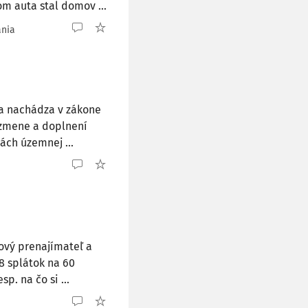
om auta stal domov ...
ania
sa nachádza v zákone
 zmene a doplnení
lách územnej ...
gový prenajímateľ a
8 splátok na 60
p. na čo si ...