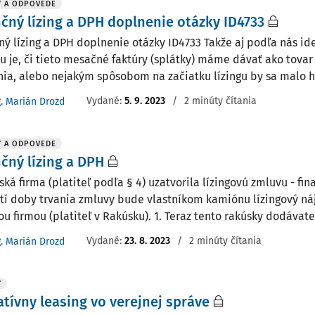
Y A ODPOVEDE
čný lízing a DPH doplnenie otázky ID4733
ný lízing a DPH doplnenie otázky ID4733 Takže aj podľa nás id
u je, či tieto mesačné faktúry (splátky) máme dávať ako tovar
nia, alebo nejakým spôsobom na začiatku lízingu by sa malo hl
Vydané
:
5. 9. 2023
/
2 minúty čítania
g. Marián Drozd
Y A ODPOVEDE
čný lízing a DPH
ká firma (platiteľ podľa § 4) uzatvorila lízingovú zmluvu - fin
tí doby trvania zmluvy bude vlastníkom kamiónu lízingový náj
u firmou (platiteľ v Rakúsku). 1. Teraz tento rakúsky dodávateľ 
Vydané
:
23. 8. 2023
/
2 minúty čítania
g. Marián Drozd
Y
tívny leasing vo verejnej správe