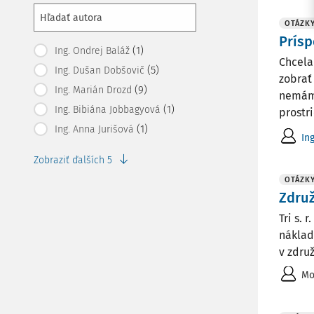
OTÁZK
Prísp
(1)
Ing. Ondrej Baláž
Chcela
(5)
Ing. Dušan Dobšovič
zobrať
(9)
Ing. Marián Drozd
nemáme
(1)
Ing. Bibiána Jobbagyová
prostri
(1)
Ing. Anna Jurišová
In
Zobraziť ďalších 5
OTÁZK
Združ
Tri s.
náklad
v zdru
Mo