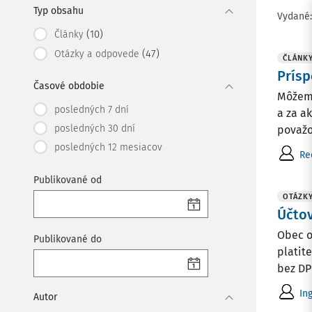
Typ obsahu
Vydané
(10)
Články
(47)
Otázky a odpovede
ČLÁNK
Prísp
Časové obdobie
Môžeme
posledných 7 dní
a za a
posledných 30 dní
považo
posledných 12 mesiacov
Re
Publikované od
OTÁZK
Účtov
Obec o
Publikované do
platit
bez DPH
In
Autor