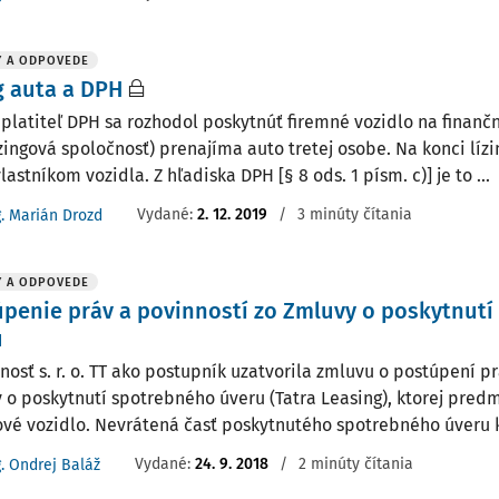
Y A ODPOVEDE
g auta a DPH
., platiteľ DPH sa rozhodol poskytnúť firemné vozidlo na finanč
ízingová spoločnosť) prenajíma auto tretej osobe. Na konci lízi
lastníkom vozidla. Z hľadiska DPH [§ 8 ods. 1 písm. c)] je to ...
Vydané
:
2. 12. 2019
/
3 minúty čítania
g. Marián Drozd
Y A ODPOVEDE
penie práv a povinností zo Zmluvy o poskytnut
u
nosť s. r. o. TT ako postupník uzatvorila zmluvu o postúpení p
 o poskytnutí spotrebného úveru (Tatra Leasing), ktorej pred
vé vozidlo. Nevrátená časť poskytnutého spotrebného úveru k
Vydané
:
24. 9. 2018
/
2 minúty čítania
g. Ondrej Baláž