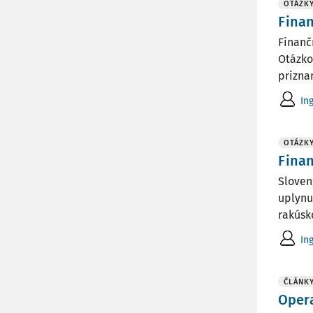
OTÁZK
Finan
Finanč
Otázko
prizna
In
OTÁZK
Finan
Slovens
uplynu
rakúsko
In
ČLÁNK
Opera