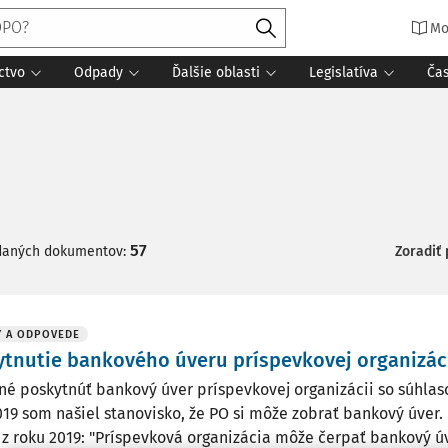
Mo
ctvo
Odpady
Ďalšie oblasti
Legislatíva
Ča
57
daných dokumentov:
Zoradiť
Y A ODPOVEDE
tnutie bankového úveru príspevkovej organizác
né poskytnúť bankový úver príspevkovej organizácii so súhlas
019 som našiel stanovisko, že PO si môže zobrať bankový úver.
 z roku 2019: "Príspevková organizácia môže čerpať bankový úve