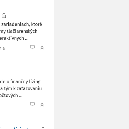
h
 zariadeniach, ktoré
jmy tlačiarenských
eraktívnych ...
nia
de o finančný lízing
za tým k zaťažovaniu
čtových ...