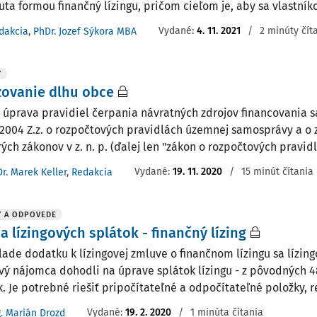
uta formou finančný lízingu, pričom cieľom je, aby sa vlastník
Vydané:
4. 11. 2021
/
2 minúty čít
dakcia
,
PhDr. Jozef Sýkora MBA
Y
zovanie dlhu obce
 úprava pravidiel čerpania návratných zdrojov financovania 
/2004 Z.z. o rozpočtových pravidlách územnej samosprávy a o
ých zákonov v z. n. p. (ďalej len "zákon o rozpočtových pravid
Vydané:
19. 11. 2020
/
15 minút čítania
Dr. Marek Keller
,
Redakcia
Y A ODPOVEDE
 lízingových splátok - finančný lízing
lade dodatku k lízingovej zmluve o finančnom lízingu sa lízin
ový nájomca dohodli na úprave splátok lízingu - z pôvodných 4
. Je potrebné riešiť pripočítateľné a odpočítateľné položky, res
Vydané
:
19. 2. 2020
/
1 minúta čítania
g. Marián Drozd