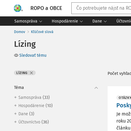
ROPO a OBCE
Samospráva
Hospodárenie
Dane
Účtovní
Domov
Kľúčové slová
Lízing
Sledovať tému
LÍZING
Počet vyhľa
Téma
(33)
Samospráva
OTÁZK
Posky
(10)
Hospodárenie
(3)
Je mož
Dane
roku 2
(36)
Účtovníctvo
článku