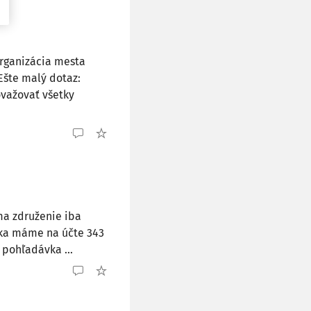
rganizácia mesta
Ešte malý dotaz:
važovať všetky
 ma združenie iba
roka máme na účte 343
 pohľadávka ...