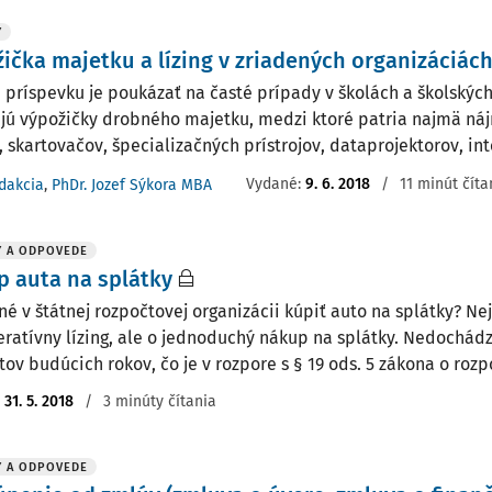
Y
ička majetku a lízing v zriadených organizáciác
 príspevku je poukázať na časté prípady v školách a školských
ajú výpožičky drobného majetku, medzi ktoré patria najmä ná
, skartovačov, špecializačných prístrojov, dataprojektorov, int
Vydané:
9. 6. 2018
/
11 minút číta
dakcia
,
PhDr. Jozef Sýkora MBA
Y A ODPOVEDE
 auta na splátky
né v štátnej rozpočtovej organizácii kúpiť auto na splátky? Nej
eratívny lízing, ale o jednoduchý nákup na splátky. Nedochád
ov budúcich rokov, čo je v rozpore s § 19 ods. 5 zákona o rozpo
:
31. 5. 2018
/
3 minúty čítania
Y A ODPOVEDE