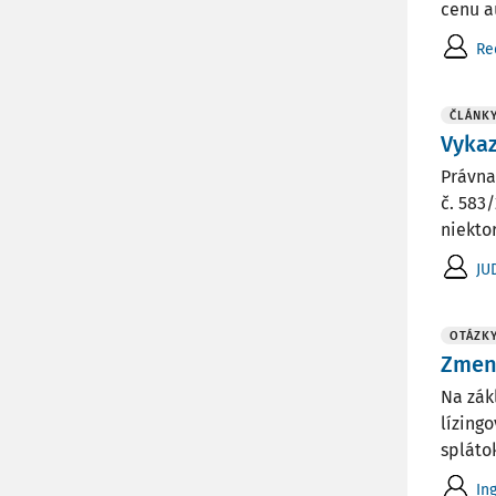
cenu a
Re
ČLÁNK
Vyka
Právna
č. 583
niektor
JU
OTÁZK
Zmena
Na zák
lízing
splátok
In