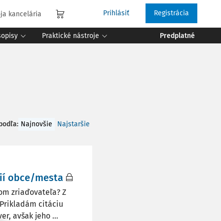
Prihlásiť
Registrácia
ja kancelária
sopisy
Praktické nástroje
Predplatné
 podľa
:
Najnovšie
Najstaršie
ií obce/mesta
om zriaďovateľa? Z
 Prikladám citáciu
r, avšak jeho ...