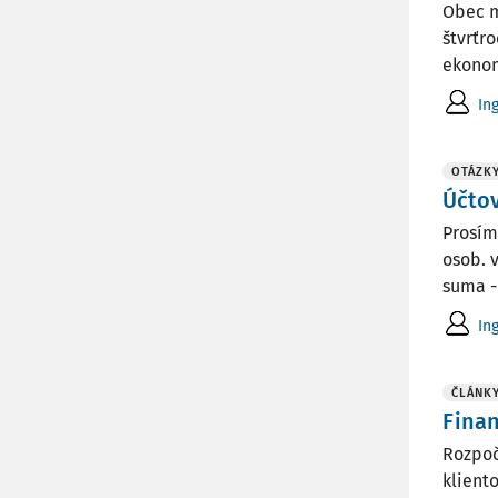
Obec m
štvrťro
ekonom
In
OTÁZK
Účtov
Prosím
osob. 
suma - 
In
ČLÁNK
Finan
Rozpoč
klient