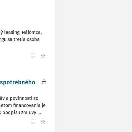
ný leasing. Nájomca,
ngu sa tretia osoba
í spotrebného
ráv a povinností zo
metom financovania je
 podpisu zmluvy ...