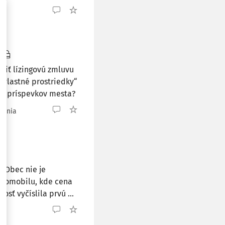
r
riť lízingovú zmluvu
vlastné prostriedky“
mo príspevkov mesta?
ítania
. Obec nie je
utomobilu, kde cena
sť vyčíslila prvú ...