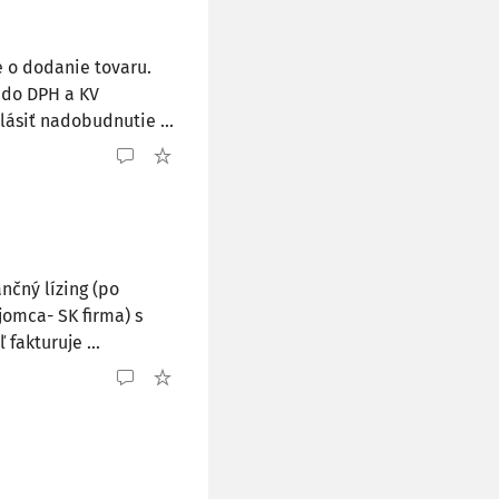
e o dodanie tovaru.
 do DPH a KV
ásiť nadobudnutie ...
ančný lízing (po
omca- SK firma) s
fakturuje ...