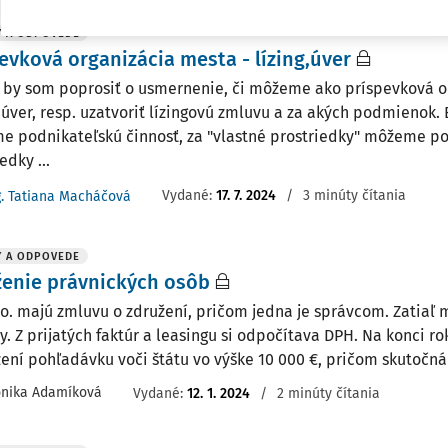
Y A ODPOVEDE
evková organizácia mesta - lízing,úver
 by som poprosiť o usmernenie, či môžeme ako príspevková o
 úver, resp. uzatvoriť lízingovú zmluvu a za akých podmienok. 
 podnikateľskú činnosť, za "vlastné prostriedky" môžeme po
edky ...
Vydané
:
17. 7. 2024
/
3 minúty čítania
g. Tatiana Macháčová
Y A ODPOVEDE
enie právnických osôb
 r. o. majú zmluvu o združení, pričom jedna je správcom. Zatiaľ
y. Z prijatých faktúr a leasingu si odpočítava DPH. Na konci 
žení pohľadávku voči štátu vo výške 10 000 €, pričom skutočná
nika Adamíková
Vydané
:
12. 1. 2024
/
2 minúty čítania