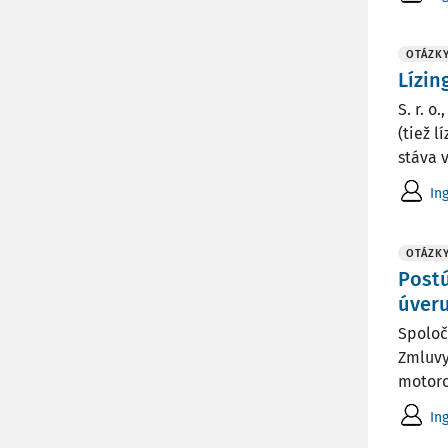
OTÁZK
Lízin
S. r. o
(tiež l
stáva v
In
OTÁZK
Postú
úver
Spoloč
Zmluvy
motoro
In