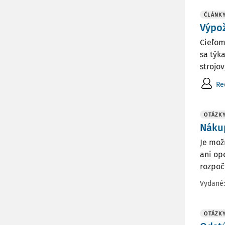
ČLÁNK
Výpož
Cieľom
sa týk
strojov
Re
OTÁZK
Nákup
Je mož
ani op
rozpočt
Vydané
OTÁZK