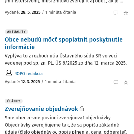
(ministerstvom), musí zmluvu zverejniť aj obec, ak je ...
Vydané
:
28. 5. 2025
/
1 minúta čítania
AKTUALITY
Obce nebudú môcť spoplatniť poskytnutie
informácie
Vyplýva to z rozhodnutia Ústavného súdu SR vo veci
vedenej pod sp. zn. PL. ÚS 6/2025 zo dňa 12. marca 2025.
ROPO redakcia
Vydané:
12. 3. 2025
/
1 minúta čítania
ČLÁNKY
Zverejňovanie objednávok
Sme obec a sme povinní zverejňovať objednávky.
Objednávky zverejňujeme tak, že sa popíšu základné
údaje (číslo objednávky, popis plnenia, cena, odberateľ,