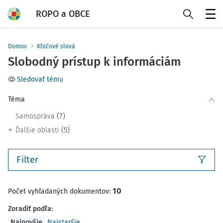
ROPO a OBCE
Menu
Domov
Kľúčové slová
Slobodný prístup k informáciám
Sledovať tému
Téma
(7)
Samospráva
(5)
Ďalšie oblasti
Filter
10
Počet vyhľadaných dokumentov:
Zoradiť podľa
:
Najnovšie
Najstaršie