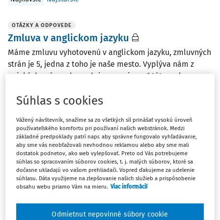
OTÁZKY A ODPOVEDE
Zmluva v anglickom jazyku
Máme zmluvu vyhotovenú v anglickom jazyku, zmluvných
strán je 5, jedna z toho je naše mesto. Vyplýva nám z
nejakých právnych predpisov povinnosť túto zmluvu
pred podpisom a následným zverejnením úradne
Súhlas s cookies
preložiť do nášho úradného slovenského jazyka? Alebo ...
Mgr. Vladimír Pirošík
Vážený návštevník, snažíme sa zo všetkých síl prinášať vysokú úroveň
používateľského komfortu pri používaní našich webstránok. Medzi
Vydané
:
6. 3. 2026
/
2 minúty čítania
základné predpoklady patrí napr. aby správne fungovalo vyhľadávanie,
aby sme vás neobťažovali nevhodnou reklamou alebo aby sme mali
dostatok podnetov, ako web vylepšovať. Preto od Vás potrebujeme
súhlas so spracovaním súborov cookies, t. j. malých súborov, ktoré sa
OTÁZKY A ODPOVEDE
dočasne ukladajú vo vašom prehliadači. Vopred ďakujeme za udelenie
Zverejňovanie obchodnou spoločnosťou
súhlasu. Dáta využijeme na zlepšovanie našich služieb a prispôsobenie
obce
obsahu webu priamo Vám na mieru.
Viac informácií
Obecná spoločnosť so 100 % účasťou obce, ktorá je
registrovaným sociálnym podnikom nemá vlastné
Odmietnut nepovinné súbory cookie