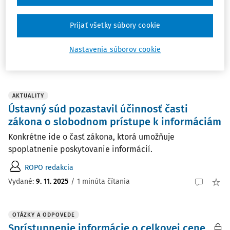
webové sídlo. Účelom založenia spoločnosti bolo
zastrešiť stavebné a údržbové práce v obci. Okrem toho
Prijať všetky súbory cookie
sa spoločnosť v rámci svojej podnikateľskej činnosti ...
Mgr. Vladimír Pirošík
Nastavenia súborov cookie
Vydané
:
27. 11. 2025
/
3 minúty čítania
AKTUALITY
Ústavný súd pozastavil účinnosť časti
zákona o slobodnom prístupe k informáciám
Konkrétne ide o časť zákona, ktorá umožňuje
spoplatnenie poskytovanie informácií.
ROPO redakcia
Vydané:
9. 11. 2025
/
1 minúta čítania
OTÁZKY A ODPOVEDE
Sprístupnenie informácie o celkovej cene