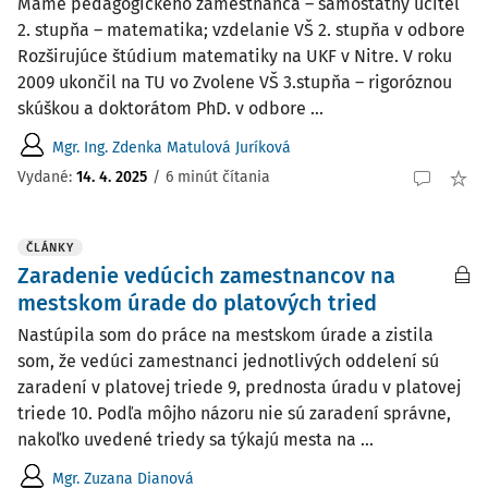
Máme pedagogického zamestnanca – samostatný učiteľ
2. stupňa – matematika; vzdelanie VŠ 2. stupňa v odbore
Rozširujúce štúdium matematiky na UKF v Nitre. V roku
2009 ukončil na TU vo Zvolene VŠ 3.stupňa – rigoróznou
skúškou a doktorátom PhD. v odbore ...
Mgr. Ing. Zdenka Matulová Juríková
Vydané
:
14. 4. 2025
/
6 minút čítania
ČLÁNKY
Zaradenie vedúcich zamestnancov na
mestskom úrade do platových tried
Nastúpila som do práce na mestskom úrade a zistila
som, že vedúci zamestnanci jednotlivých oddelení sú
zaradení v platovej triede 9, prednosta úradu v platovej
triede 10. Podľa môjho názoru nie sú zaradení správne,
nakoľko uvedené triedy sa týkajú mesta na ...
Mgr. Zuzana Dianová