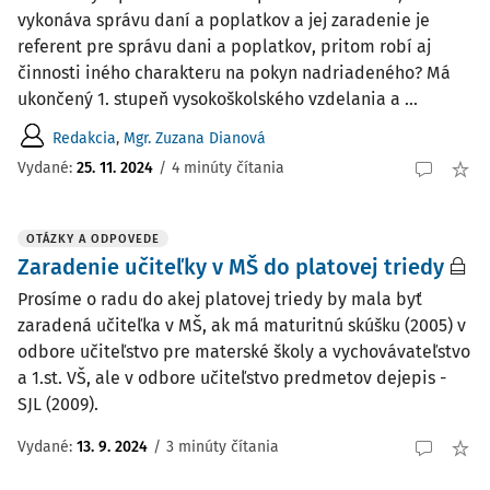
vykonáva správu daní a poplatkov a jej zaradenie je
referent pre správu dani a poplatkov, pritom robí aj
činnosti iného charakteru na pokyn nadriadeného? Má
ukončený 1. stupeň vysokoškolského vzdelania a ...
Redakcia
,
Mgr. Zuzana Dianová
Vydané:
25. 11. 2024
/
4 minúty čítania
OTÁZKY A ODPOVEDE
Zaradenie učiteľky v MŠ do platovej triedy
Prosíme o radu do akej platovej triedy by mala byť
zaradená učiteľka v MŠ, ak má maturitnú skúšku (2005) v
odbore učiteľstvo pre materské školy a vychovávateľstvo
a 1.st. VŠ, ale v odbore učiteľstvo predmetov dejepis -
SJL (2009).
Vydané
:
13. 9. 2024
/
3 minúty čítania