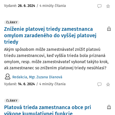
Vydané
:
26. 6. 2024
/
4 minúty čítania
ČLÁNKY
Zníženie platovej triedy zamestnanca
omylom zaradeného do vyššej platovej
triedy
Akým spôsobom môže zamestnávateľ znížiť platovú
triedu zamestnancovi, keď vyššia trieda bola priznaná
omylom, resp. môže zamestnávateľ vykonať takýto krok,
ak zamestnanec so znížením platovej triedy nesúhlasí?
Redakcia
,
Mgr. Zuzana Dianová
Vydané:
14. 6. 2024
/
4 minúty čítania
ČLÁNKY
Platová trieda zamestnanca obce pri
výkone kumulatívnej funkcie