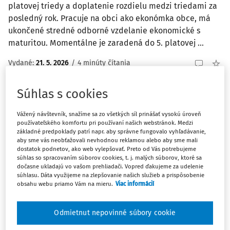
platovej triedy a doplatenie rozdielu medzi triedami za
posledný rok. Pracuje na obci ako ekonómka obce, má
ukončené stredné odborné vzdelanie ekonomické s
maturitou. Momentálne je zaradená do 5. platovej ...
Vydané
:
21. 5. 2026
/
4 minúty čítania
Súhlas s cookies
OTÁZKY A ODPOVEDE
Do akého platového stupňa zaradiť
Vážený návštevník, snažíme sa zo všetkých síl prinášať vysokú úroveň
zamestnankyňu obecného úradu
používateľského komfortu pri používaní našich webstránok. Medzi
základné predpoklady patrí napr. aby správne fungovalo vyhľadávanie,
Zamestnankyňa obce má vysokoškolské vzdelanie II
aby sme vás neobťažovali nevhodnou reklamou alebo aby sme mali
stupňa SPU - Krajinné inžinierstvo – odbor odpadové
dostatok podnetov, ako web vylepšovať. Preto od Vás potrebujeme
súhlas so spracovaním súborov cookies, t. j. malých súborov, ktoré sa
hospodárstvo, má osvedčenie OKP osobitný kvalifikačný
dočasne ukladajú vo vašom prehliadači. Vopred ďakujeme za udelenie
predpoklad na úseku ochrany prírody a krajiny. Do ktorej
súhlasu. Dáta využijeme na zlepšovanie našich služieb a prispôsobenie
obsahu webu priamo Vám na mieru.
Viac informácií
platovej triedy má zamestnávateľ ...
Vydané
:
17. 4. 2026
/
6 minút čítania
Odmietnut nepovinné súbory cookie