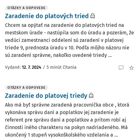
OTÁZKY A ODPOVEDE
Zaradenie do platových tried
Chcem sa opýtať na zaradenie do platových tried na
mestskom úrade - nastúpila som do úradu a pozerám, že
vedúci zamestnanci oddelení sú zaradení v platovej
triede 9, prednosta úradu v 10. Podľa môjho názoru nie
sú zaradení správne, nakoľko uvedené triedy ...
Vydané
:
12. 7. 2024
/
5 minút čítania
OTÁZKY A ODPOVEDE
Zaradenie do platovej triedy
Ako má byť správne zaradená pracovníčka obce , ktorá
vykonáva správu daní a poplatkov jej zaradenie je
referent pre správu dani a poplatkov a pritom robí aj
činnosti iného charakteru na pokyn nadriadeného. Má
ukončený 1 stupeň vysokoškolského vzdelania a ...