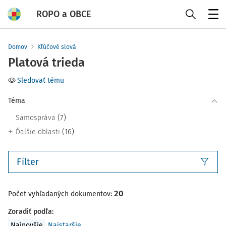
ROPO a OBCE
Menu
Domov
Kľúčové slová
Platová trieda
Sledovať tému
Téma
(7)
Samospráva
(16)
Ďalšie oblasti
Filter
20
Počet vyhľadaných dokumentov:
Zoradiť podľa
:
Najnovšie
Najstaršie