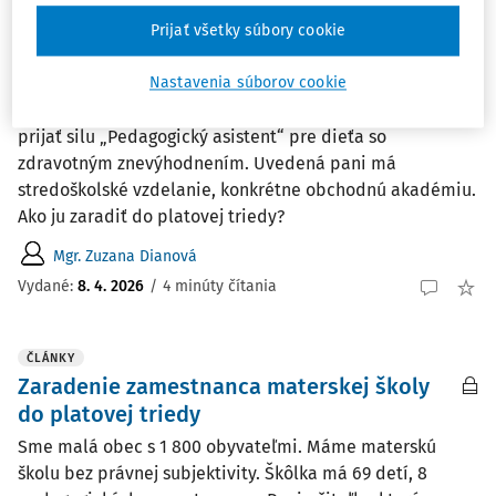
ČLÁNKY
Prijať všetky súbory cookie
Prijatie pedagogického asistenta do
materskej školy
Nastavenia súborov cookie
Do materskej školy bez právnej subjektivity chceme
prijať silu „Pedagogický asistent“ pre dieťa so
zdravotným znevýhodnením. Uvedená pani má
stredoškolské vzdelanie, konkrétne obchodnú akadémiu.
Ako ju zaradiť do platovej triedy?
Mgr. Zuzana Dianová
Vydané:
8. 4. 2026
/
4 minúty čítania
ČLÁNKY
Zaradenie zamestnanca materskej školy
do platovej triedy
Sme malá obec s 1 800 obyvateľmi. Máme materskú
školu bez právnej subjektivity. Škôlka má 69 detí, 8