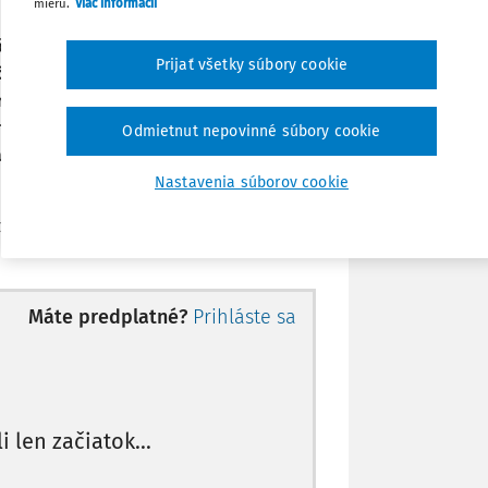
mieru.
Viac informácií
 ročných finančných výkazov (RISSAM),
čného účtu obce a výročnej správy,
Stiahnuť
Prijať všetky súbory cookie
čtu a fondov EÚ, analytická a
rozhodovanie orgánov obce, účasť na
Poznámka
ie zápisníc a ďalšie agendy. Zároveň
Odmietnut nepovinné súbory cookie
 účtovníctva. Môžeme ju preradiť do 6.
Nastavenia súborov cookie
ch právnych predpisov:
Máte predplatné?
Prihláste sa
li len začiatok...