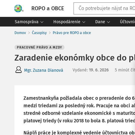
ROPO a OBCE
Samospráva
Hospodárenie
Dane
Účtovní
Domov
Časopisy
Právo pre ROPO a obce
PRACOVNÉ PRÁVO A MZDY
Zaradenie ekonómky obce do pl
Vydané
:
19. 6. 2026
5 minút čí
Mgr. Zuzana Dianová
Zamestnankyňa požiadala obec o preradenie do 6. 
medzi triedami za posledný rok. Pracuje na obci
stredné odborné vzdelanie ekonomické s maturito
platovej triedy (v roku 2018 to bola 8. platová trie
Náplň práce je komplexné vedenie účtovníctva obc