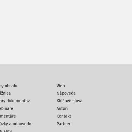
py obsahu
Web
ižnica
Nápoveda
ory dokumentov
Kľúčové slová
bináre
Autori
mentáre
Kontakt
ázky a odpovede
Partneri
tuality