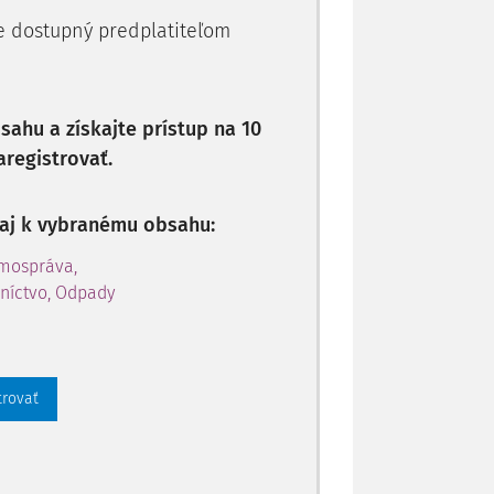
je dostupný predplatiteľom
ahu a získajte prístup na 10
aregistrovať.
p aj k vybranému obsahu:
amospráva,
níctvo, Odpady
trovať