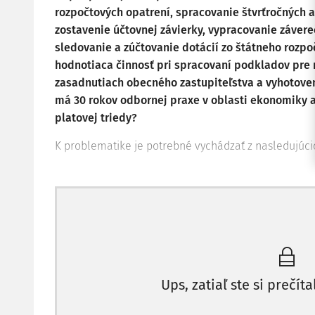
rozpočtových opatrení, spracovanie štvrťročných a
zostavenie účtovnej závierky, vypracovanie závere
sledovanie a zúčtovanie dotácií zo štátneho rozpo
hodnotiaca činnosť pri spracovaní podkladov pre 
zasadnutiach obecného zastupiteľstva a vyhotoven
má 30 rokov odbornej praxe v oblasti ekonomiky a
platovej triedy?
K problematike je potrebné vychádzať z nasledujúci
Ups, zatiaľ ste si prečíta