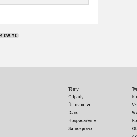
M ZÁUJME
Témy
Ty
Odpady
Kn
Účtovníctvo
Vz
Dane
We
Hospodárenie
Ko
Samospráva
Ot
Ak