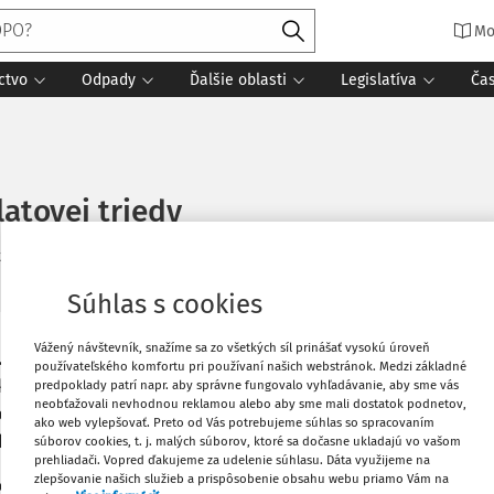
Mo
ctvo
Odpady
Ďalšie oblasti
Legislatíva
Ča
atovej triedy
tania
Zdroj
:
Právo pre ROPO a obce 6/2026
Súhlas s cookies
Vážený návštevník, snažíme sa zo všetkých síl prinášať vysokú úroveň
Vytlačiť
platovej triedy a doplatenie rozdielu
používateľského komfortu pri používaní našich webstránok. Medzi základné
 ako ekonómka obce, má ukončené
predpoklady patrí napr. aby správne fungovalo vyhľadávanie, aby sme vás
neobťažovali nevhodnou reklamou alebo aby sme mali dostatok podnetov,
u. Momentálne je zaradená do 5.
Obľúbené
ako web vylepšovať. Preto od Vás potrebujeme súhlas so spracovaním
da - na obci pracuje od roku 2002).
súborov cookies, t. j. malých súborov, ktoré sa dočasne ukladajú vo vašom
prehliadači. Vopred ďakujeme za udelenie súhlasu. Dáta využijeme na
zlepšovanie našich služieb a prispôsobenie obsahu webu priamo Vám na
e, zostavenie rozpočtu a realizácia
Zdieľať