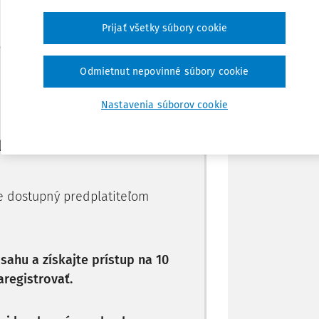
Prijať všetky súbory cookie
Stiahnuť
Máte predplatné?
Prihláste sa
Odmietnut nepovinné súbory cookie
Poznámka
Nastavenia súborov cookie
li len začiatok...
je dostupný predplatiteľom
ahu a získajte prístup na 10
aregistrovať.