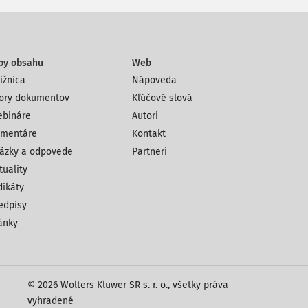
py obsahu
Web
ižnica
Nápoveda
ory dokumentov
Kľúčové slová
bináre
Autori
mentáre
Kontakt
ázky a odpovede
Partneri
tuality
dikáty
edpisy
ánky
© 2026 Wolters Kluwer SR s. r. o., všetky práva
vyhradené