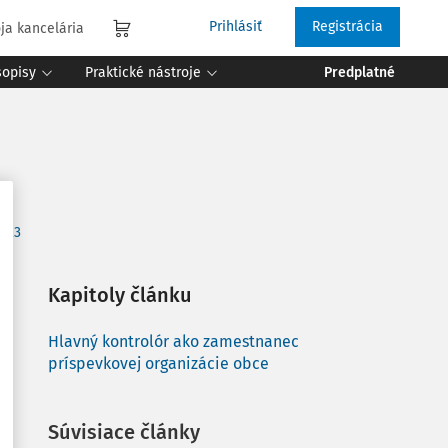
Prihlásiť
Registrácia
ja kancelária
sopisy
Praktické nástroje
Predplatné
2023
Kapitoly článku
Hlavný kontrolór ako zamestnanec
príspevkovej organizácie obce
Súvisiace články