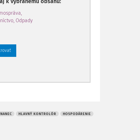
p aj k vybranému obsahu:
amospráva,
níctvo, Odpady
trovať
TNANEC
HLAVNÝ KONTROLÓR
HOSPODÁRENIE