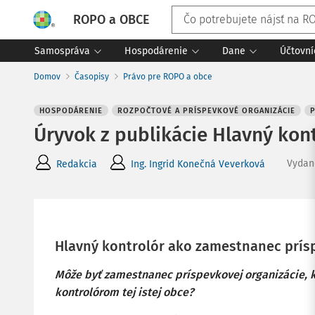
ROPO a OBCE
Samospráva
Hospodárenie
Dane
Účtovní
Domov
Časopisy
Právo pre ROPO a obce
HOSPODÁRENIE
ROZPOČTOVÉ A PRÍSPEVKOVÉ ORGANIZÁCIE
Úryvok z publikácie Hlavný kon
Vydan
Redakcia
Ing. Ingrid Konečná Veverková
Hlavný kontrolór ako zamestnanec prís
Môže byť zamestnanec príspevkovej organizácie, k
kontrolórom tej istej obce?