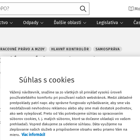
Mo
ctvo
Odpady
Ďalšie oblasti
Legislatíva
Ča
PRACOVNÉ PRÁVO A MZDY
HLAVNÝ KONTROLÓR
SAMOSPRÁVA
trolór. Otázky a odpovede.
é
:
23. 8. 2023
4 minúty čítania
Zdroj
:
Právo pre ROPO a obce 7-8/
Súhlas s cookies
Vážený návštevník, snažíme sa zo všetkých síl prinášať vysokú úroveň
používateľského komfortu pri používaní našich webstránok. Medzi základné
Vytlačiť
predpoklady patrí napr. aby správne fungovalo vyhľadávanie, aby sme vás
pevkovej organizácie obce
neobťažovali nevhodnou reklamou alebo aby sme mali dostatok podnetov,
ako web vylepšovať. Preto od Vás potrebujeme súhlas so spracovaním
súborov cookies, t. j. malých súborov, ktoré sa dočasne ukladajú vo vašom
Obľúbené
torú zriadila obec, hlavným
prehliadači. Vopred ďakujeme za udelenie súhlasu. Dáta využijeme na
zlepšovanie našich služieb a prispôsobenie obsahu webu priamo Vám na
mieru.
Viac informácií
Zdieľať