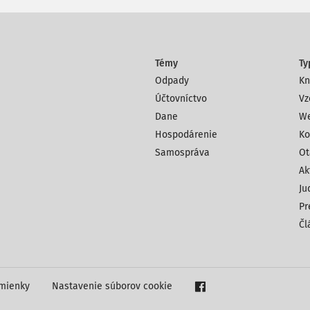
Témy
Ty
Odpady
Kn
Účtovníctvo
Vz
Dane
We
Hospodárenie
Ko
Samospráva
Ot
Ak
Ju
Pr
Čl
mienky
Nastavenie súborov cookie