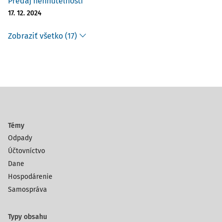
Predaj nehnuteľnosti
17. 12. 2024
Zobraziť všetko (17)
Témy
Odpady
Účtovníctvo
Dane
Hospodárenie
Samospráva
Typy obsahu