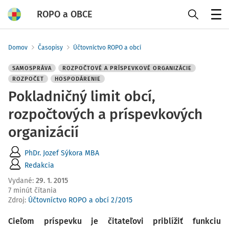
ROPO a OBCE
Menu
Domov
Časopisy
Účtovníctvo ROPO a obcí
SAMOSPRÁVA
ROZPOČTOVÉ A PRÍSPEVKOVÉ ORGANIZÁCIE
ROZPOČET
HOSPODÁRENIE
Pokladničný limit obcí,
rozpočtových a príspevkových
organizácií
PhDr. Jozef Sýkora MBA
Redakcia
Vydané
:
29. 1. 2015
7 minút čítania
Zdroj
:
Účtovníctvo ROPO a obcí 2/2015
Cieľom príspevku je čitateľovi priblížiť funkciu