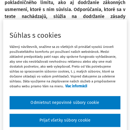
pokladničného limitu, ako aj dodržanie zákonných
usmernení, ktoré s ním súvisia. Odporúčania, ktoré sa v
texte nachádzajú, slúžia na dodržanie zásady
očakávania a účelnosti pri disponovaní s verejnými
prostriedkami v oblasti subjektov územnej samosprávy.
Súhlas s cookies
Limit pokladničnej hotovosti subjektov územnej
Vážený návštevník, snažíme sa zo všetkých síl prinášať vysokú úroveň
používateľského komfortu pri používaní našich webstránok. Medzi
samosprávy toho času nestanovuje žiaden normatívny
základné predpoklady patrí napr. aby správne fungovalo vyhľadávanie,
právny akt. Jeho výška, ktorá sa odvíja od skutočných
aby sme vás neobťažovali nevhodnou reklamou alebo aby sme mali
pohybov v pokladnici, ako aj možného predvídania v
dostatok podnetov, ako web vylepšovať. Preto od Vás potrebujeme
súhlas so spracovaním súborov cookies, t. j. malých súborov, ktoré sa
prípade potrieb dostatku finančnej hotovosti, je stanovená
dočasne ukladajú vo vašom prehliadači. Vopred ďakujeme za udelenie
na základe interného aktu, ktorý v podmienkach územnej
súhlasu. Dáta využijeme na zlepšovanie našich služieb a prispôsobenie
obsahu webu priamo Vám na mieru.
Viac informácií
samosprávy tvorí smernica o pokladničnej agende,
prípadne príkaz štatutára (starostu obce, riaditeľa
rozpočtovej/príspevkovej organizácie v zriaďovateľskej
Odmietnut nepovinné súbory cookie
pôsobnosti obce) o tomto limite.
Maximálna výška sa môže meniť vzhľadom na plánované
Prijať všetky súbory cookie
(rozpočtované) príjmy alebo v prípade vopred