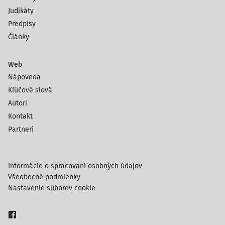
finančnému majetku,
Judikáty
391 – Opravná položka k pohľadávkam,
Predpisy
v prospech týchto účtov:
Články
657 – Zúčtovanie zákonných opravných položiek
z prevádzkovej činnosti,
658 – Zúčtovanie ostatných opravných položiek
Web
z prevádzkovej činnosti,
Nápoveda
Kľúčové slová
Autori
Kontakt
Partneri
Informácie o spracovaní osobných údajov
Všeobecné podmienky
Nastavenie súborov cookie