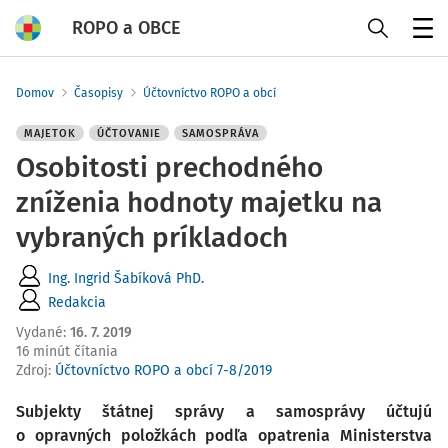
ROPO a OBCE
Menu
Domov
Časopisy
Účtovníctvo ROPO a obcí
MAJETOK
ÚČTOVANIE
SAMOSPRÁVA
Osobitosti prechodného
zníženia hodnoty majetku na
vybraných príkladoch
Ing. Ingrid Šabíková PhD.
Redakcia
Vydané
:
16. 7. 2019
16 minút čítania
Zdroj
:
Účtovníctvo ROPO a obcí 7-8/2019
Subjekty štátnej správy a samosprávy účtujú
o opravných položkách podľa opatrenia Ministerstva