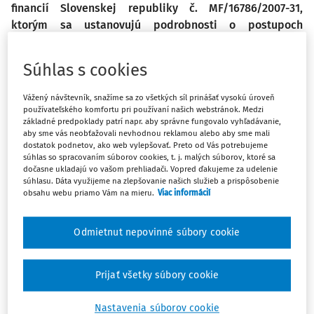
financií Slovenskej republiky č. MF/16786/2007-31,
ktorým sa ustanovujú podrobnosti o postupoch
účtovania a rámcovej účtovej osnove pre rozpočtové
organizácie, príspevkové organizácie, štátne fondy,
Súhlas s cookies
obce a vyššie územné celky v z. n. p. (ďalej len „postupy
účtovania“). Postupy účtovania upravujú zásady na
Vážený návštevník, snažíme sa zo všetkých síl prinášať vysokú úroveň
tvorbu a zúčtovanie opravných položiek k majetku podľa
používateľského komfortu pri používaní našich webstránok. Medzi
základné predpoklady patrí napr. aby správne fungovalo vyhľadávanie,
§ 15 a účtovanie na konkrétnych účtoch podľa § 22
aby sme vás neobťažovali nevhodnou reklamou alebo aby sme mali
ods. 6, § 37 ods. 11, § 39 ods. 9 a § 51 ods. 1.
dostatok podnetov, ako web vylepšovať. Preto od Vás potrebujeme
súhlas so spracovaním súborov cookies, t. j. malých súborov, ktoré sa
dočasne ukladajú vo vašom prehliadači. Vopred ďakujeme za udelenie
Ocenenie majetku, ktoré subjekty štátnej správy
súhlasu. Dáta využijeme na zlepšovanie našich služieb a prispôsobenie
obsahu webu priamo Vám na mieru.
Viac informácií
a samosprávy využívajú na zabezpečenie svojej činnosti,
sa časom mení. Zákon č. 431/2002 Z. z. o účtovníctve
v z. n. p. (ďalej len „zákon o účtovníctve“) ustanovuje
Odmietnut nepovinné súbory cookie
ku dňu zostavenia účtovnej závierky zohľadniť
predpokladané riziká a straty, ktoré sa týkajú majetku
Prijať všetky súbory cookie
a záväzkov a ktoré sú známe ku dňu zostavenia účtovnej
závierky. Pri posúdení miery rizika sa v prípade
Nastavenia súborov cookie