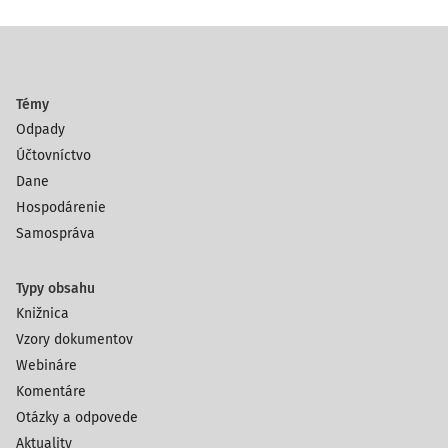
nehmotnému majetku,
092 – Opravná položka k dlhodobému hmotnému
majetku,
093 – Opravná položka k nedokončenému
Témy
dlhodobému nehmotnému majetku,
Odpady
094 – Opravná položka k nedokončenému
Účtovníctvo
dlhodobému hmotnému majetku,
Dane
095 – Opravná položka k poskytnutým preddavkom,
Hospodárenie
096 – Opravná položka k dlhodobému finančnému
Samospráva
majetku,
191 – Opravná položka k mate­riálu,
192 – Opravná položka k nedokončenej výrobe,
Typy obsahu
193 – Opravná položka k polotovarom vlastnej
Knižnica
výroby,
Vzory dokumentov
194 – Opravná položka k výrobkom,
Webináre
195 – Opravná položka k zvieratám,
Komentáre
196 – Opravná položka k tovaru,
Otázky a odpovede
291 – Opravné položky ku krátkodobému
Aktuality