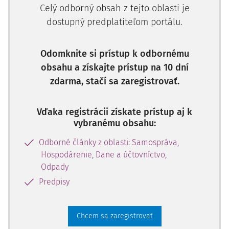
Celý odborný obsah z tejto oblasti je
k dlhodobému majetku, 19 – Opravné položky k zásobám,
29 – Opravné položky ku krátkodobému finančnému
dostupný predplatiteľom portálu.
majetku, 39 – Opravná položka k zúčtovacím vzťahom
.
Tvorba opravných položiek sa účtuje do nákladov
(MD
Odomknite si prístup k odbornému
5xx
) a súvzťažne ako zníženie hodnoty majetku v prospech
obsahu a získajte prístup na 10 dní
účtov opravných položiek (D
09x, 19x, 291, 39
1). Tvorba
zdarma, stačí sa zaregistrovať.
opravných položiek k dlhodobému majetku, zásobám, ku
krátkodobému finančnému majetku, pohľadávkam sa
Vďaka registrácii získate prístup aj k
účtuje:
vybranému obsahu:
na ťarchu účtov:
Odborné články z oblasti: Samospráva,
557 – Tvorba zákonných opravných položiek
Hospodárenie, Dane a účtovníctvo,
z prevádzkovej činnosti,
Odpady
558 – Tvorba ostatných opravných položiek
Predpisy
z prevádzkovej činnosti,
559 – Tvorba ostatných opravných položiek
z finančnej činnosti,
Chcem sa zaregistrovať
579 – Tvorba opravných položiek (z mimoriadnej