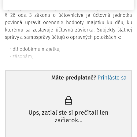
prechodného zníženia hodnoty majetku, t. j. tvorby
opravných položiek, uplatňuje zásada opatrnosti. Podľa
§ 26 ods. 3 zákona o účtovníctve je účtovná jednotka
povinná upraviť ocenenie hodnoty majetku ku dňu, ku
ktorému sa zostavuje účtovná závierka. Subjekty štátnej
správy a samosprávy účtujú o opravných položkách k:
dlhodobému majetku,
zásobám,
pohľadávkam a ku
krátkodobému finančnému majetku.
Máte predplatné?
Prihláste sa
Opravné položky sa tvoria na zá­klade zásady opatrnosti,
ak je predpoklad zníženia budúcich ekonomických úžitkov
(t. j. pri inventarizácii majetku sa predpokladá dočasné
zníženie hodnoty majetku oproti jeho pôvodnému
Ups, zatiaľ ste si prečítali len
oceneniu). Opravné položky nemajú aktívny zostatok.
začiatok...
Predstavujú prechodné (dočasné) zníženie hodnoty
majetku. Účtovné jednotky účtujú o tvorbe opravných
položiek v účtových skupinách:
09 – Opravné položky