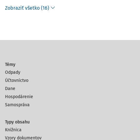
Zobraziť všetko (16)
Témy
Odpady
Účtovníctvo
Dane
Hospodárenie
Samospráva
Typy obsahu
Knižnica
Vzory dokumentov