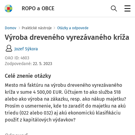
ROPO a OBCE
Menu
Domov
Praktické nástroje
Otázky a odpovede
Výroba dreveného vyrezávaného kríža
Jozef Sýkora
OAO ID
:
4603
Zodpovedané
:
22. 5. 2023
Celé znenie otázky
Mesto má faktúru na výrobu dreveného vyrezávaného
kríža v sume 4 500,00 EUR. Účtujem to ako služba 518
alebo ako výroba na zákazku, resp. ako nákup majetku?
Prosím o usmernenie, kde to zaradiť do majetku na akú
triedu (022 alebo 032) aj akú ekonomickú klasifikáciu
použiť z kapitálových výdavkov?