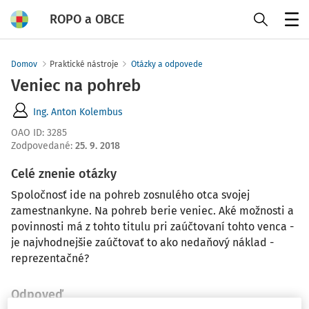
ROPO a OBCE
Menu
Domov
Praktické nástroje
Otázky a odpovede
Veniec na pohreb
Ing. Anton Kolembus
OAO ID
:
3285
Zodpovedané
:
25. 9. 2018
Celé znenie otázky
Spoločnosť ide na pohreb zosnulého otca svojej
zamestnankyne. Na pohreb berie veniec. Aké možnosti a
povinnosti má z tohto titulu pri zaúčtovaní tohto venca -
je najvhodnejšie zaúčtovať to ako nedaňový náklad -
reprezentačné?
Odpoveď