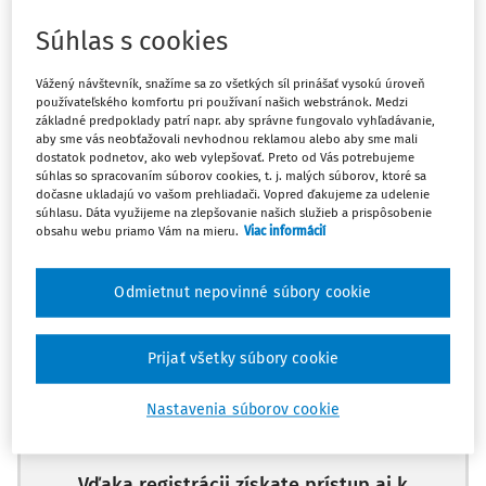
Súhlas s cookies
Máte predplatné?
Prihláste sa
Vážený návštevník, snažíme sa zo všetkých síl prinášať vysokú úroveň
používateľského komfortu pri používaní našich webstránok. Medzi
základné predpoklady patrí napr. aby správne fungovalo vyhľadávanie,
aby sme vás neobťažovali nevhodnou reklamou alebo aby sme mali
dostatok podnetov, ako web vylepšovať. Preto od Vás potrebujeme
súhlas so spracovaním súborov cookies, t. j. malých súborov, ktoré sa
Ups, zatiaľ ste si prečítali len
dočasne ukladajú vo vašom prehliadači. Vopred ďakujeme za udelenie
začiatok...
súhlasu. Dáta využijeme na zlepšovanie našich služieb a prispôsobenie
obsahu webu priamo Vám na mieru.
Viac informácií
Celý odborný obsah z tejto oblasti je
Odmietnut nepovinné súbory cookie
dostupný predplatiteľom portálu.
Prijať všetky súbory cookie
Odomknite si prístup k odbornému obsahu
a získajte prístup na 10 dní zdarma, stačí
Nastavenia súborov cookie
sa zaregistrovať.
Vďaka registrácii získate prístup aj k