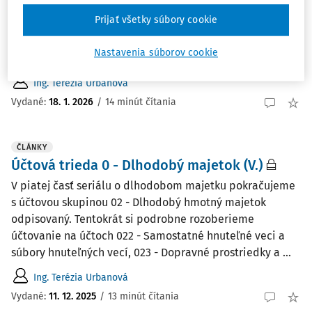
pokračujeme s účtovou skupinou 02 - Dlhodobý hmotný
Prijať všetky súbory cookie
majetok odpisovaný. Tentokrát si podrobne rozoberieme
účtovanie na účtoch 025 - Pestovateľské celky trvalých
Nastavenia súborov cookie
porastov, 026 - Základné stádo a ťažné zvieratá a ...
Ing. Terézia Urbanová
Vydané:
18. 1. 2026
/
14 minút čítania
ČLÁNKY
Účtová trieda 0 - Dlhodobý majetok (V.)
V piatej časť seriálu o dlhodobom majetku pokračujeme
s účtovou skupinou 02 - Dlhodobý hmotný majetok
odpisovaný. Tentokrát si podrobne rozoberieme
účtovanie na účtoch 022 - Samostatné hnuteľné veci a
súbory hnuteľných vecí, 023 - Dopravné prostriedky a ...
Ing. Terézia Urbanová
Vydané:
11. 12. 2025
/
13 minút čítania