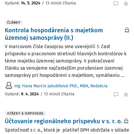
Vydané:
14. 5. 2024
/
13 minút čítania
ČLÁNKY
Kontrola hospodárenia s majetkom
územnej samosprávy (II.)
V marcovom čísle časopisu sme uverejnili 1. časť
príspevku o pracovnom stretnutí hlavných kontrolórov k
téme majetku územnej samosprávy. V pokračovaní
článku sa venujeme najčastejším porušeniam územnej
samosprávy pri hospodárení s majetkom, vymáhaniu ...
Ing. Hana Marcin Jakubíková PhD., MBA
,
Redakcia
Vydané:
9. 4. 2024
/
13 minút čítania
OTÁZKY A ODPOVEDE
Účtovanie regionálneho príspevku v s. r. o.
Spoločnosť s r. o., ktorá je platiteľ DPH obdržala v súlade