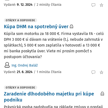
Vydané:
9. 12. 2024
/
2 minúty čítania
OTÁZKY A ODPOVEDE
Kúpa DHM na spotrebný úver
Kúpila som motorku za 18 000 €. Firma vystavila FA - celú
DPH 3 000 € si dávam na vrátenie (t.j. nebude zahrnutá v
splátkach), 5 000 € som zaplatila v hotovosti a 13 000 €
mi banka poskytla úver. Viete mi prosím pomôcť s
postupom účtovania?
Ing. Ondrej Baláž
Vydané
:
21. 6. 2024
/
1 minúta čítania
OTÁZKY A ODPOVEDE
Zaradenie dlhodobého majetku pri kúpe
podniku
Právnická osoba nadobudla na základe zmluvy o predaji