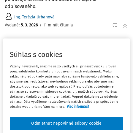
odpisovaného.
Ing. Terézia Urbanová
Vydané:
5. 3. 2026
/
11 minút čítania
ČLÁNKY
Účtová trieda 0 - Dlhodobý majetok (VII.)
Súhlas s cookies
V siedmej časti seriálu o účtovaní dlhodobého majetku
Vážený návštevník, snažíme sa zo všetkých síl prinášať vysokú úroveň
sa zameriame na účtovanie opravných položiek a
používateľského komfortu pri používaní našich webstránok. Medzi
oprávok k dlhodobému hmotnému majetku.
základné predpoklady patrí napr. aby správne fungovalo vyhľadávanie,
aby sme vás neobťažovali nevhodnou reklamou alebo aby sme mali
Ing. Terézia Urbanová
dostatok podnetov, ako web vylepšovať. Preto od Vás potrebujeme
súhlas so spracovaním súborov cookies, t. j. malých súborov, ktoré sa
Vydané:
5. 2. 2026
/
8 minút čítania
dočasne ukladajú vo vašom prehliadači. Vopred ďakujeme za udelenie
súhlasu. Dáta využijeme na zlepšovanie našich služieb a prispôsobenie
obsahu webu priamo Vám na mieru.
Viac informácií
ČLÁNKY
Účtová trieda 0 - Dlhodobý majetok (VI.)
Odmietnut nepovinné súbory cookie
V šiestej časti seriálu o dlhodobom majetku