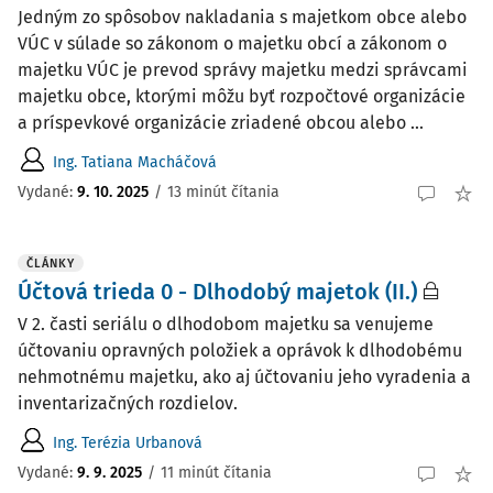
Jedným zo spôsobov nakladania s majetkom obce alebo
VÚC v súlade so zákonom o majetku obcí a zákonom o
majetku VÚC je prevod správy majetku medzi správcami
majetku obce, ktorými môžu byť rozpočtové organizácie
a príspevkové organizácie zriadené obcou alebo ...
Ing. Tatiana Macháčová
Vydané:
9. 10. 2025
/
13 minút čítania
ČLÁNKY
Účtová trieda 0 - Dlhodobý majetok (II.)
V 2. časti seriálu o dlhodobom majetku sa venujeme
účtovaniu opravných položiek a oprávok k dlhodobému
nehmotnému majetku, ako aj účtovaniu jeho vyradenia a
inventarizačných rozdielov.
Ing. Terézia Urbanová
Vydané:
9. 9. 2025
/
11 minút čítania