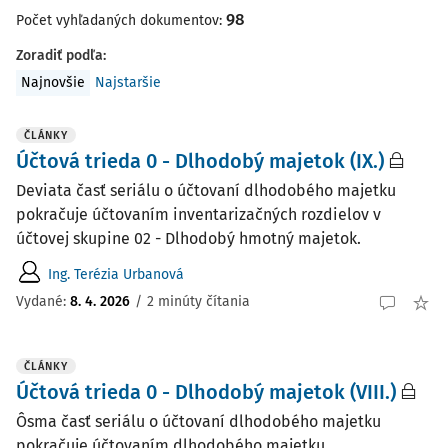
98
Počet vyhľadaných dokumentov:
Zoradiť podľa
:
Najnovšie
Najstaršie
ČLÁNKY
Účtová trieda 0 - Dlhodobý majetok (IX.)
Deviata časť seriálu o účtovaní dlhodobého majetku
pokračuje účtovaním inventarizačných rozdielov v
účtovej skupine 02 - Dlhodobý hmotný majetok.
Ing. Terézia Urbanová
Vydané:
8. 4. 2026
/
2 minúty čítania
ČLÁNKY
Účtová trieda 0 - Dlhodobý majetok (VIII.)
Ôsma časť seriálu o účtovaní dlhodobého majetku
pokračuje účtovaním dlhodo­bého majetku