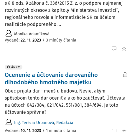
s § 8 ods. 9 zákona č. 336/2015 Z. z. o podpore najmenej
rozvinutých okresov z kapitoly Ministerstva investícií,
regionálneho rozvoja a informatizácie SR za účelom
realizácie podporeného ...
Monika Adamíková
Vydané
:
22. 11. 2023
/
3 minúty čítania
ČLÁNKY
Ocenenie a účtovanie darovaného
dlhodobého hmotného majetku
Obec prijala dar - menšiu budovu. Nevie, akým
spôsobom tento dar oceniť a ako ho zaúčtovať. Účtovala
na účtoch 042/384, 021/042, 551/081, 384/694. Je toto
účtovanie správne?
Ing. Terézia Urbanová
,
Redakcia
Vydané:
10. 11. 2023
/
1 minúta čítania