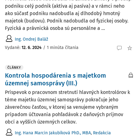
podniku celý podnik (aktíva aj pasíva) a v rámci neho
ako súčasť podniku nadobudla aj dlhodobý hmotný
majetok (budovu). Podnik nadobudla od fyzickej osoby.
Fyzická a právnická osoba sú personálne a ...
Ing. Ondrej Baláž
Vydané
:
12. 6. 2024
/
1 minúta čítania
ČLÁNKY
Kontrola hospodárenia s majetkom
územnej samosprávy (III.)
Príspevok o pracovnom stretnutí hlavných kontrolórov k
téme majetku územnej samosprávy pokračuje jeho
záverečnou časťou, v ktorej sa venujeme vybraným
prípadom účtovania pohľadávok z daňových príjmov
obcí a vyšších územných celkov.
Ing. Hana Marcin Jakubíková PhD., MBA
,
Redakcia