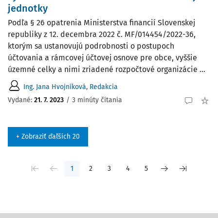
jednotky
Podľa § 26 opatrenia Ministerstva financií Slovenskej
republiky z 12. decembra 2022 č. MF/014454/2022-36,
ktorým sa ustanovujú podrobnosti o postupoch
účtovania a rámcovej účtovej osnove pre obce, vyššie
územné celky a nimi zriadené rozpočtové organizácie ...
Ing. Jana Hvojníková
,
Redakcia
Vydané:
21. 7. 2023
/
3 minúty čítania
+ Zobraziť ďaľších 20
1
2
3
4
5