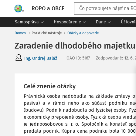
ROPO a OBCE
Samospráva
Hospodárenie
Dane
Účtovní
Domov
Praktické nástroje
Otázky a odpovede
Zaradenie dlhodobého majetku
OAO ID
:
5167
Zodpovedané
:
12. 6.
Ing. Ondrej Baláž
Celé znenie otázky
Právnická osoba nadobudla na základe zmluvy o p
pasíva) a v rámci neho ako súčasť podniku n
(budovu). Podnik nadobudla od fyzickej osoby. Fy
ekonomicky prepojené osoby. Fyzická osoba viedla
je jednoosobovou s. r. o. Spoločník a konateľ spo
predala podnik. Kúpna cena podniku bola 10 000