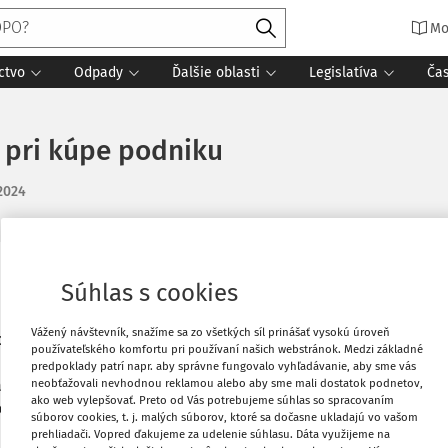
Mo
ctvo
Odpady
Ďalšie oblasti
Legislatíva
Ča
 pri kúpe podniku
 2024
Vytlačiť
Súhlas s cookies
redaji podniku celý podnik (aktíva aj
Vážený návštevník, snažíme sa zo všetkých síl prinášať vysokú úroveň
adobudla aj dlhodobý hmotný majetok
Obľúbené
používateľského komfortu pri používaní našich webstránok. Medzi základné
zická a právnická osoba sú personálne a
predpoklady patrí napr. aby správne fungovalo vyhľadávanie, aby sme vás
neobťažovali nevhodnou reklamou alebo aby sme mali dostatok podnetov,
 podvojné účtovníctvo. Právnická osoba
ako web vylepšovať. Preto od Vás potrebujeme súhlas so spracovaním
Stiahnuť
ločnosti je tá istá fyzická osoba, ktorá
súborov cookies, t. j. malých súborov, ktoré sa dočasne ukladajú vo vašom
 €. Obstarávacia cena budovy bola 200
prehliadači. Vopred ďakujeme za udelenie súhlasu. Dáta využijeme na