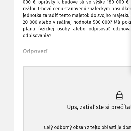
000 €, oprávky k budove sú vo výške 180 000 €
reálnu trhovú cenu stanovenú znaleckým posudkom
jednotka zaradiť tento majetok do svojho majetku 
20 000 alebo v reálnej hodnote 500 000? Má pok
plánu fyzickej osoby alebo odpisovať odznov
odpisovania?
Odpoveď
Ups, zatiaľ ste si prečíta
Celý odborný obsah z tejto oblasti je do