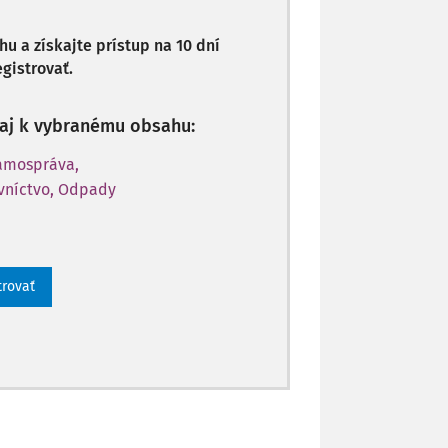
 a získajte prístup na 10 dní
gistrovať.
p aj k vybranému obsahu:
Samospráva,
vníctvo, Odpady
trovať