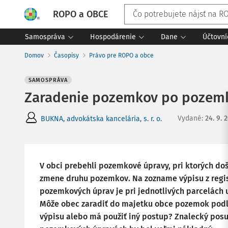
ROPO a OBCE
Samospráva
Hospodárenie
Dane
Účtovní
Domov
Časopisy
Právo pre ROPO a obce
SAMOSPRÁVA
Zaradenie pozemkov po pozem
Vydané
:
24. 9. 
BUKNA, advokátska kancelária, s. r. o.
V obci prebehli pozemkové úpravy, pri ktorých do
zmene druhu pozemkov. Na zozname výpisu z regis
pozemkových úprav je pri jednotlivých parcelách
Môže obec zaradiť do majetku obce pozemok podľ
výpisu alebo má použiť iný postup? Znalecký pos