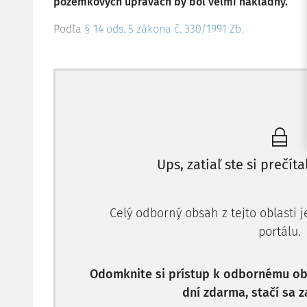
pozemkových úpravách by bol veľmi nákladný.
Podľa
§ 14 ods. 5 zákona č. 330/1991 Zb.
Ups, zatiaľ ste si prečíta
Celý odborný obsah z tejto oblasti 
portálu.
Odomknite si prístup k odbornému obs
dní zdarma, stačí sa z