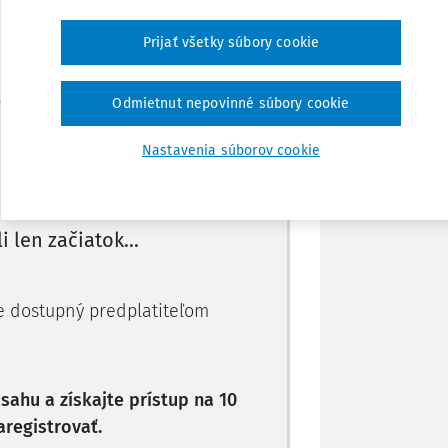
Prijať všetky súbory cookie
Stiahnuť
Odmietnut nepovinné súbory cookie
Poznámka
Máte predplatné?
Prihláste sa
Nastavenia súborov cookie
li len začiatok...
je dostupný predplatiteľom
ahu a získajte prístup na 10
aregistrovať.