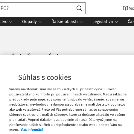
Mo
ctvo
Odpady
Ďalšie oblasti
Legislatíva
Ča
kových úpravách
2025
1 minúta čítania
Zdroj
:
Právo pre ROPO a obce 9/2025
Súhlas s cookies
Vážený návštevník, snažíme sa zo všetkých síl prinášať vysokú úroveň
používateľského komfortu pri používaní našich webstránok. Medzi základné
Vytlačiť
šlo k navýšeniu výmery pozemkov a k
predpoklady patrí napr. aby správne fungovalo vyhľadávanie, aby sme vás
tra nového stavu projektu
neobťažovali nevhodnou reklamou alebo aby sme mali dostatok podnetov,
ako web vylepšovať. Preto od Vás potrebujeme súhlas so spracovaním
 uvedená aj hodnota nového pozemku.
Obľúbené
súborov cookies, t. j. malých súborov, ktoré sa dočasne ukladajú vo vašom
a novej hodnoty pozemku z tohto
prehliadači. Vopred ďakujeme za udelenie súhlasu. Dáta využijeme na
zlepšovanie našich služieb a prispôsobenie obsahu webu priamo Vám na
udok pri celkovej výmere po
mieru.
Viac informácií
Zdieľať