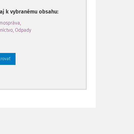
p aj k vybranému obsahu:
amospráva,
níctvo, Odpady
trovať