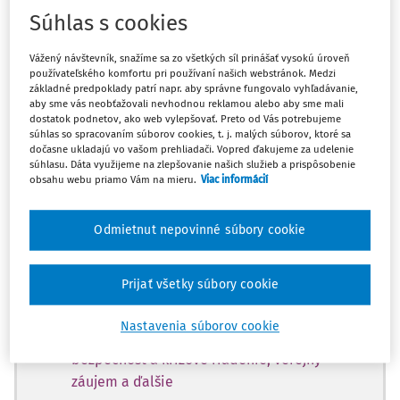
Máte predplatné?
Prihláste sa
Súhlas s cookies
Vážený návštevník, snažíme sa zo všetkých síl prinášať vysokú úroveň
používateľského komfortu pri používaní našich webstránok. Medzi
základné predpoklady patrí napr. aby správne fungovalo vyhľadávanie,
aby sme vás neobťažovali nevhodnou reklamou alebo aby sme mali
Tento dokument je len pre
dostatok podnetov, ako web vylepšovať. Preto od Vás potrebujeme
súhlas so spracovaním súborov cookies, t. j. malých súborov, ktoré sa
predplatiteľov Ropo a obce VIP.
dočasne ukladajú vo vašom prehliadači. Vopred ďakujeme za udelenie
súhlasu. Dáta využijeme na zlepšovanie našich služieb a prispôsobenie
obsahu webu priamo Vám na mieru.
Viac informácií
Odomknite si prístup zakúpením
predplatného.
Odmietnut nepovinné súbory cookie
Vďaka tomu získate aj:
Prijať všetky súbory cookie
Obsah predplatného Ropo a obce Expert
Nastavenia súborov cookie
Odborné články z oblastí: stavebný úrad,
bezpečnosť a krízové riadenie, verejný
záujem a ďalšie