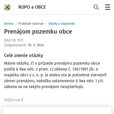
ROPO a OBCE
Menu
Domov
Praktické nástroje
Otázky a odpovede
Prenájom pozemku obce
OAO ID
:
5111
Zodpovedané
:
10. 5. 2024
Celé znenie otázky
Máme otázku, či v prípade prenájmu pozemku obce
podľa § 9aa ods. 2 písm. c) zákona č. 138/1991 Zb. o
majetku obcí v z. n. p. je alebo nie je potrebné zverejniť
zámer prenájmu, nakoľko ustanovenie § 9aa ods. 1 cit.
zákona sa na takýto prenájom neuplatňujú.
Odpoveď