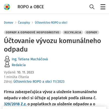
ROPO a OBCE
Menu
Domov
Časopisy
Účtovníctvo ROPO a obcí
ODPADY A ODPADOVÉ HOSPODÁRSTVO
RECYKLÁCIA
ODPADY
Účtovanie vývozu komunálneho
odpadu
Ing. Tatiana Macháčová
Redakcia
Vydané
:
10. 11. 2023
1 minúta čítania
Zdroj
:
Účtovníctvo ROPO a obcí 11/2023
Firma zabezpečujúca vývoz a uloženie komunálneho
odpadu v obci si účtuje aj poplatok podľa zákona č.
329/2018 Z.z.
o poplatkoch za uloženie odpadov a o