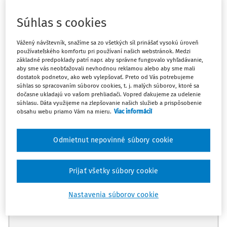
zmene a doplnení zákona č.
587/2004 Z.z.
o
Environmentálnom fonde a o zmene a doplnení
Súhlas s cookies
niektorých zákonov v z. n. p. Poplatok nie je vyrubený
rozhodnutím obce a platí sa firme a nie obci.
Vážený návštevník, snažíme sa zo všetkých síl prinášať vysokú úroveň
používateľského komfortu pri používaní našich webstránok. Medzi
Prostredníctvom ktorého nákladového účtu sa má
základné predpoklady patrí napr. aby správne fungovalo vyhľadávanie,
účtovať poplatok za uloženie odpadu, ktorý fakturuje
aby sme vás neobťažovali nevhodnou reklamou alebo aby sme mali
firma zabezpečujúca vývoz komunálneho odpadu?
dostatok podnetov, ako web vylepšovať. Preto od Vás potrebujeme
súhlas so spracovaním súborov cookies, t. j. malých súborov, ktoré sa
dočasne ukladajú vo vašom prehliadači. Vopred ďakujeme za udelenie
Na základe uvedeného predpokladám, že poplatok z
súhlasu. Dáta využijeme na zlepšovanie našich služieb a prispôsobenie
obsahu webu priamo Vám na mieru.
Viac informácií
Máte predplatné?
Prihláste sa
Odmietnut nepovinné súbory cookie
Prijať všetky súbory cookie
Nastavenia súborov cookie
Ups, zatiaľ ste si prečítali len
začiatok...