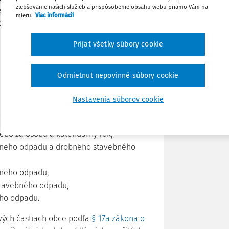
zlepšovanie našich služieb a prispôsobenie obsahu webu priamo Vám na
estnych daniach“) upravuje miestny
mieru.
Viac informácií
pady (ďalej len „poplatok“) v § 77 až
Stiahnuť
Prijať všetky súbory cookie
Poznámka
oplatku za komunálny
Odmietnut nepovinné súbory cookie
Nastavenia súborov cookie
rá môže na svojom území zaviesť:
ebo za osobu a kalendárny rok,
lneho odpadu a drobného stavebného
lneho odpadu,
stavebného odpadu,
ho odpadu.
ivých častiach obce podľa
§ 17a zákona o