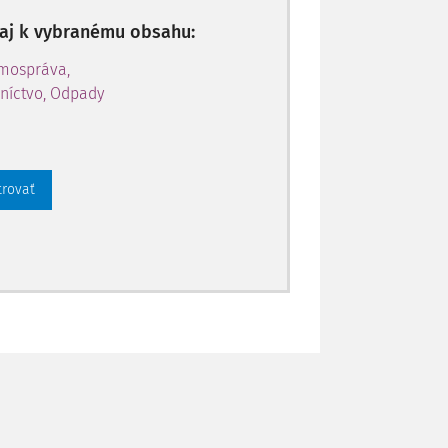
enej 0,02 eura a najviac 0,2 eura; obec
me za kalendárny rok,
p aj k vybranému obsahu:
adu a
amospráva,
níctvo, Odpady
trovať