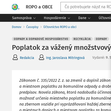
ROPO a OBCE
Samospráva
Hospodárenie
Dane
Účtovní
Domov
Časopisy
Účtovníctvo ROPO a obcí
ODPADY A ODPADOVÉ HOSPODÁRSTVO
RECYKLÁCIA
ODPADY
Poplatok za vážený množstvov
Vydané
:
9. 
Redakcia
Ing. Jaroslava Mitringová
Zákonom č. 335/2022 Z. z. sa zmenil a doplnil zákon
a miestnom poplatku za komunálne odpady a drobn
predpisov. Novela zákona, ktorá nadobudla účinnos
možnosť určenia miestneho poplatku za komunálne 
na zbernom vozidle pri vyprázdňovaní každej zbernej
o miestnych daniach a miestnom poplatku za komu