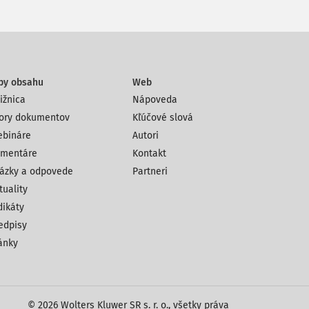
py obsahu
Web
ižnica
Nápoveda
ory dokumentov
Kľúčové slová
bináre
Autori
mentáre
Kontakt
ázky a odpovede
Partneri
tuality
dikáty
edpisy
ánky
© 2026 Wolters Kluwer SR s. r. o., všetky práva