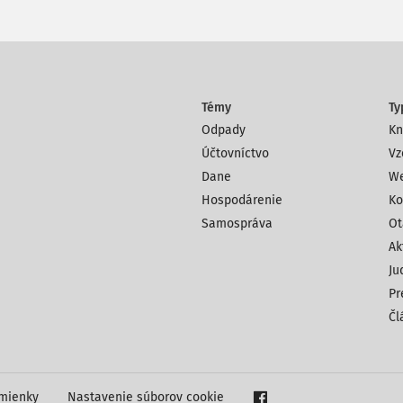
Témy
Ty
Odpady
Kn
Účtovníctvo
Vz
Dane
We
Hospodárenie
Ko
Samospráva
Ot
Ak
Ju
Pr
Čl
mienky
Nastavenie súborov cookie