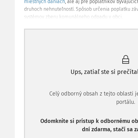
miestnych daniach
, ale aj pre poplatníkov bývajúcic
druhoch nehnuteľností. Spôsob určenia poplatku zá
systémov zberu komunálneho odpadu v obci.
Určenie sadzby poplatku a pr
Zákon o miestnych daniach
upravuje sadzbu poplat
komunálneho odpadu a drobného stavebného odp
poplatku pre:
Ups, zatiaľ ste si prečíta
paušálny poplatok za osobu a kalendárny deň, p
nevážený množstvový zber komunálneho odpadu
nevážený množstvový zber komunálneho odpad
Celý odborný obsah z tejto oblasti 
vážený množstvový zber drobného stavebného o
portálu.
Rozpätie sadzieb poplatku pre zavedený systém z
stavebného odpadu na pokrytie nákladov obce na zb
Odomknite si prístup k odbornému obs
nasledovne:
dní zdarma, stačí sa z