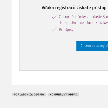
a)
paušálne za osobu a kalendárny deň v sume najm
môže paušálnu sadzbu poplatku vyjadriť aj v su
Vďaka registrácii získate prístu
b)
za nevážený množstvový zber komunálneho odp
Odborné články z oblasti: S
Hospodárenie, Dane a účtov
Predpisy
Chcem sa zaregis
POPLATOK ZA ODPADY
KOMUNÁLNY ODPAD