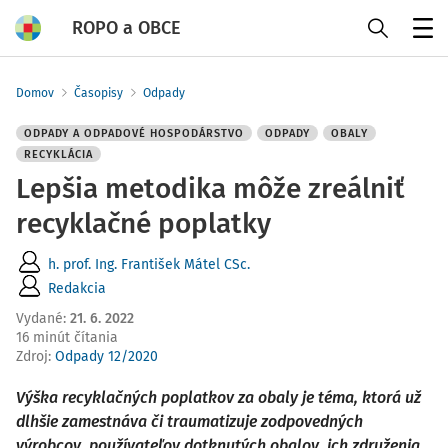
ROPO a OBCE
Menu
Domov
Časopisy
Odpady
ODPADY A ODPADOVÉ HOSPODÁRSTVO
ODPADY
OBALY
RECYKLÁCIA
Lepšia metodika môže zreálniť
recyklačné poplatky
h. prof. Ing. František Mátel CSc.
Redakcia
Vydané
:
21. 6. 2022
16 minút čítania
Zdroj
:
Odpady 12/2020
Výška recyklačných poplatkov za obaly je téma, ktorá už
dlhšie zamestnáva či traumatizuje zodpovedných
výrobcov, používateľov dotknutých obalov, ich združenia,