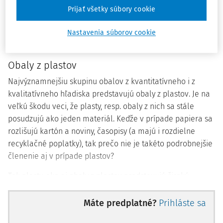
predostiera názor/návrh, ako detailnejším analyzovaním
Prijať všetky súbory cookie
problematiky jednotlivých obalov možno prísť k reálnejším
recyklačným poplatkom.
Nastavenia súborov cookie
Obaly z plastov
Najvýznamnejšiu skupinu obalov z kvantitatívneho i z
kvalitatívneho hľadiska predstavujú obaly z plastov. Je na
veľkú škodu veci, že plasty, resp. obaly z nich sa stále
posudzujú ako jeden materiál. Keďže v prípade papiera sa
rozlišujú kartón a noviny, časopisy (a majú i rozdielne
recyklačné poplatky), tak prečo nie je takéto podrobnejšie
členenie aj v prípade plastov?
Tak plasty, ako aj obaly z plastov predstavujú širokú
skupinu rôznorodých materiálov, s rôznymi vlastnosťami,
ale i s rôznymi požiadavkami na recykláciu. To len
Máte predplatné?
Prihláste sa
podporuje názor, že recyklačné poplatky za jednotlivé