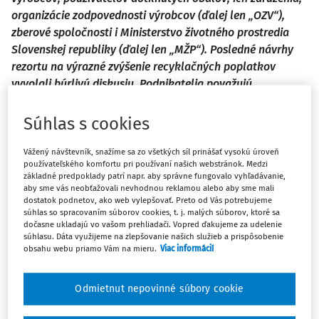
organizácie zodpovednosti výrobcov (ďalej len „OZV“),
zberové spoločnosti i Ministerstvo životného prostredia
Slovenskej republiky (ďalej len „MŽP“). Posledné návrhy
rezortu na výrazné zvýšenie recyklačných poplatkov
vyvolali búrlivú diskusiu. Podnikatelia považujú
navrhované zvyšovanie poplatkov za likvidačné. Naopak,
rezort ich považuje za mierne a v porovnaní so zahraničím
Súhlas s cookies
ešte nízke. Navýšenie poplatkov zdôvodňuje rezort i tým,
že v systéme odpadového hospodárstva je málo peňazí
Vážený návštevník, snažíme sa zo všetkých síl prinášať vysokú úroveň
používateľského komfortu pri používaní našich webstránok. Medzi
a vyššie poplatky majú schodok znížiť. Žiaľ, MŽP nikde
základné predpoklady patrí napr. aby správne fungovalo vyhľadávanie,
neuvádza, ako sa k výške poplatkov za jednotlivé obaly
aby sme vás neobťažovali nevhodnou reklamou alebo aby sme mali
dostatok podnetov, ako web vylepšovať. Preto od Vás potrebujeme
dopracovalo a aj jemu podriadené inštitúcie vo svojich
súhlas so spracovaním súborov cookies, t. j. malých súborov, ktoré sa
štúdiách konštatujú, že nemajú podrobnejšie informácie
dočasne ukladajú vo vašom prehliadači. Vopred ďakujeme za udelenie
o výskyte odpadov z jednotlivých obalov, o separovanom
súhlasu. Dáta využijeme na zlepšovanie našich služieb a prispôsobenie
obsahu webu priamo Vám na mieru.
Viac informácií
zbere či ich konci – recyklácii.
Odmietnut nepovinné súbory cookie
Predmetom tohto príspevku však nie je polemika o tom, či
poplatky sú alebo nie sú adekvátne či vysoké. Príspevok