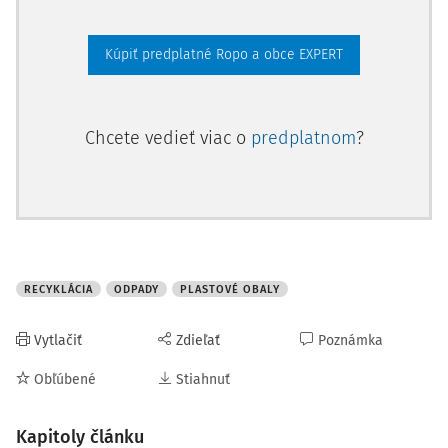
(PVC). Menej často používaným materiálom je polyamid
(PA). Medzi obaly z plastov treba zaradiť i rôzne
Kúpiť predplatné Ropo a obce EXPERT
kombinované obaly používané hlavne na
Chcete vedieť viac o
predplatnom
?
RECYKLÁCIA
ODPADY
PLASTOVÉ OBALY
Vytlačiť
Zdieľať
Poznámka
Obľúbené
Stiahnuť
Kapitoly článku