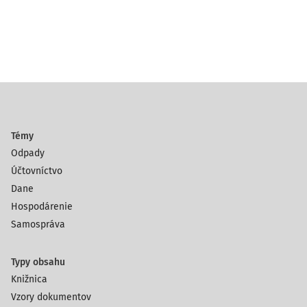
Témy
Odpady
Účtovníctvo
Dane
Hospodárenie
Samospráva
Typy obsahu
Knižnica
Vzory dokumentov