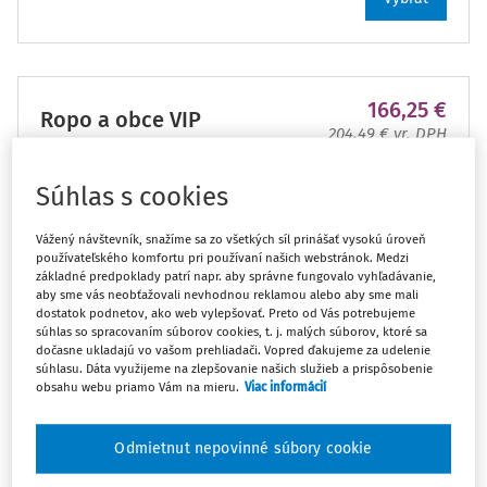
166,25 €
Ropo a obce VIP
204,49 € vr. DPH
Vybrať
Súhlas s cookies
Vážený návštevník, snažíme sa zo všetkých síl prinášať vysokú úroveň
používateľského komfortu pri používaní našich webstránok. Medzi
základné predpoklady patrí napr. aby správne fungovalo vyhľadávanie,
Ropo a obce
aby sme vás neobťažovali nevhodnou reklamou alebo aby sme mali
66,25 €
dostatok podnetov, ako web vylepšovať. Preto od Vás potrebujeme
ODPADY
81,49 € vr. DPH
súhlas so spracovaním súborov cookies, t. j. malých súborov, ktoré sa
dočasne ukladajú vo vašom prehliadači. Vopred ďakujeme za udelenie
súhlasu. Dáta využijeme na zlepšovanie našich služieb a prispôsobenie
Vybrať
obsahu webu priamo Vám na mieru.
Viac informácií
Odmietnut nepovinné súbory cookie
Zľavový kód