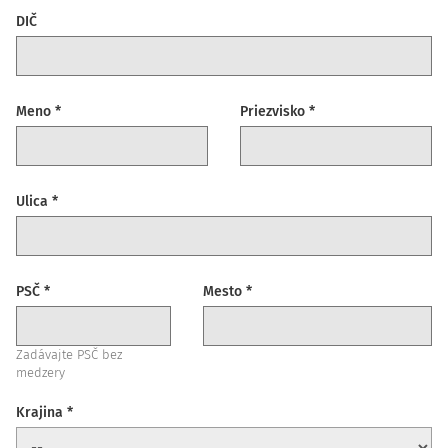
DIČ
Meno *
Priezvisko *
Ulica *
PSČ *
Mesto *
Zadávajte PSČ bez
medzery
Krajina *