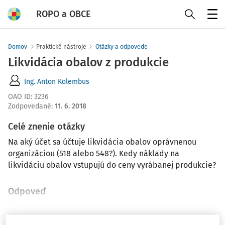
ROPO a OBCE
Menu
Domov
Praktické nástroje
Otázky a odpovede
Likvidácia obalov z produkcie
Ing. Anton Kolembus
OAO ID
:
3236
Zodpovedané
:
11. 6. 2018
Celé znenie otázky
Na aký účet sa účtuje likvidácia obalov oprávnenou
organizáciou (518 alebo 548?). Kedy náklady na
likvidáciu obalov vstupujú do ceny vyrábanej produkcie?
Odpoveď