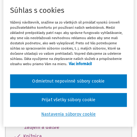
Máte predplatné?
Prihláste sa
Súhlas s cookies
Vážený návštevník, snažíme sa zo všetkých síl prinášať vysokú úroveň
používateľského komfortu pri používaní našich webstránok. Medzi
základné predpoklady patrí napr. aby správne fungovalo vyhľadávanie,
Tento dokument je len pre
aby sme vás neobťažovali nevhodnou reklamou alebo aby sme mali
dostatok podnetov, ako web vylepšovať. Preto od Vás potrebujeme
predplatiteľov Ropo a obce VIP.
súhlas so spracovaním súborov cookies, t. j. malých súborov, ktoré sa
dočasne ukladajú vo vašom prehliadači. Vopred ďakujeme za udelenie
súhlasu. Dáta využijeme na zlepšovanie našich služieb a prispôsobenie
obsahu webu priamo Vám na mieru.
Viac informácií
Odomknite si prístup zakúpením
predplatného.
Odmietnut nepovinné súbory cookie
Vďaka tomu získate aj:
Prijať všetky súbory cookie
Obsah predplatného Ropo a obce Expert
Odborné články z oblastí: stavebný úrad,
Nastavenia súborov cookie
bezpečnosť a krízové riadenie, verejný
záujem a ďalšie
Knižnica