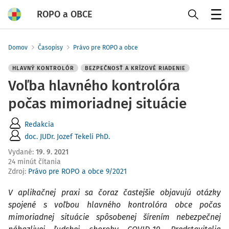
ROPO a OBCE
Menu
Domov
Časopisy
Právo pre ROPO a obce
HLAVNÝ KONTROLÓR
BEZPEČNOSŤ A KRÍZOVÉ RIADENIE
Voľba hlavného kontrolóra
počas mimoriadnej situácie
Redakcia
doc. JUDr. Jozef Tekeli PhD.
Vydané
:
19. 9. 2021
24 minút čítania
Zdroj
:
Právo pre ROPO a obce 9/2021
V aplikačnej praxi sa čoraz častejšie objavujú otázky
spojené s voľbou hlavného kontrolóra obce počas
mimoriadnej situácie spôsobenej šírením nebezpečnej