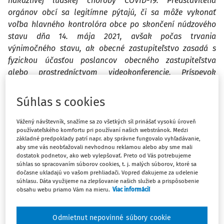
nákazlivej ľudskej choroby COVID-19. Predstavitelia
orgánov obcí sa legitímne pýtajú, či sa môže vykonať
voľba hlavného kontrolóra obce po skončení núdzového
stavu dňa 14. mája 2021, avšak počas trvania
výnimočného stavu, ak obecné zastupiteľstvo zasadá s
fyzickou účasťou poslancov obecného zastupiteľstva
alebo prostredníctvom videokonferencie. Príspevok
ponúka čitateľom právnu interpretáciu rozhodujúcich
zákonných ustanovení k týmto otázkam.
Súhlas s cookies
Vážený návštevník, snažíme sa zo všetkých síl prinášať vysokú úroveň
Pre predstaviteľov obcí je náročné vyrovnať sa s
používateľského komfortu pri používaní našich webstránok. Medzi
nastolenými právnymi otázkami. Je to podmienené
základné predpoklady patrí napr. aby správne fungovalo vyhľadávanie,
aby sme vás neobťažovali nevhodnou reklamou alebo aby sme mali
nekvalitnou legislatívou a nutnosťou systematicky
dostatok podnetov, ako web vylepšovať. Preto od Vás potrebujeme
aplikovať viaceré právne predpisy, najmä:
súhlas so spracovaním súborov cookies, t. j. malých súborov, ktoré sa
dočasne ukladajú vo vašom prehliadači. Vopred ďakujeme za udelenie
zákon č.
369/1990 Zb.
o obecnom zriadení v z. n. p.
súhlasu. Dáta využijeme na zlepšovanie našich služieb a prispôsobenie
obsahu webu priamo Vám na mieru.
Viac informácií
(ďalej len "
zákon o obecnom zriadení
");
zákon č.
73/2020 Z.z.
, ktorým sa menia a dopĺňajú
Odmietnut nepovinné súbory cookie
niektoré zákony v pôsobnosti Ministerstva vnútra