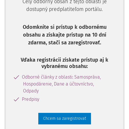
Celý odborný obsah z tejto oblasti je
uznesenie vlády SR č. 215 z 26. apríla 2021 k návrhu na
dostupný predplatiteľom portálu.
opakované predĺženie času trvania núdzového stavu
podľa
čl. 5 ods. 2 ústavného zákona o bezpečnosti štátu
vyhláseného uznesením vlády SR č. 587 z 30.
Odomknite si prístup k odbornému
septembra 2020 a na prijatie opatrení podľa
čl. 5 ods. 4
obsahu a získajte prístup na 10 dní
ústavného zákona o bezpečnosti štátu
, publikované
zdarma, stačí sa zaregistrovať.
pod č.
160/2021 Z.z.
(ďalej len "uznesenie vlády SR č.
215/2021").
Vďaka registrácii získate prístup aj k
vybranému obsahu:
Novela č.
73/2020 Z.z.
zmenila
zákon o obecnom
zriadení
tak, že
s účinnosťou od 9. apríla 2020
ex lege
Odborné články z oblasti: Samospráva,
(priamo zo zákona) predĺžila trvanie funkčného obdobia
Hospodárenie, Dane a účtovníctvo,
hlavného kontrolóra obce.
Regulácia predĺženia
Odpady
funkčného obdobia hlavného kontrolóra je obsiahnutá v
Predpisy
prechodnom ustanovení
§ 30f ods. 6 zákona o obecnom
zriadení
.
Chcem sa zaregistrovať
Zákonodarcom zvolená formulácia
§ 30f ods. 6
záko