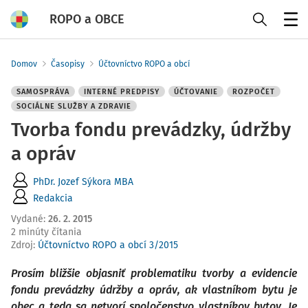
ROPO a OBCE
Menu
Domov
Časopisy
Účtovníctvo ROPO a obcí
SAMOSPRÁVA
INTERNÉ PREDPISY
ÚČTOVANIE
ROZPOČET
SOCIÁLNE SLUŽBY A ZDRAVIE
Tvorba fondu prevádzky, údržby
a opráv
PhDr. Jozef Sýkora MBA
Redakcia
Vydané
:
26. 2. 2015
2 minúty čítania
Zdroj
:
Účtovníctvo ROPO a obcí 3/2015
Prosím bližšie objasniť problematiku tvorby a evidencie
fondu prevádzky údržby a opráv, ak vlastníkom bytu je
obec a teda sa netvorí spoločenstvo vlastníkov bytov. Je