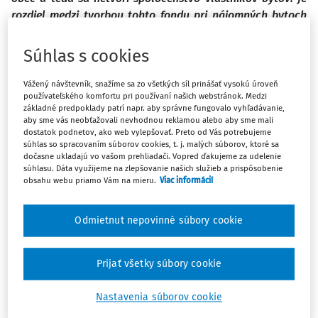
rozdiel medzi tvorbou tohto fondu pri nájomných bytoch
postavených z prostriedkov obce a ŠFRB, z prostriedkov
budúcich nájomcov a ŠFRB, z prostriedkov dotácie na
Súhlas s cookies
rozvoj sociálneho bývania a ŠFRB? Musia byť prostriedky
fondu na oddelenom účte od ostatných úhrad za spoločné
Vážený návštevník, snažíme sa zo všetkých síl prinášať vysokú úroveň
používateľského komfortu pri používaní našich webstránok. Medzi
priestory? V prípade, ak každý dom má svoj bankový účet,
základné predpoklady patrí napr. aby správne fungovalo vyhľadávanie,
ale sú tu evidované prostriedky, ktoré nájomcovia platia v
aby sme vás neobťažovali nevhodnou reklamou alebo aby sme mali
dostatok podnetov, ako web vylepšovať. Preto od Vás potrebujeme
jednej čiastke ako tzv. pohyblivú čiastku mesačného
súhlas so spracovaním súborov cookies, t. j. malých súborov, ktoré sa
nájomného, v ktorej sú zahrnuté všetky zložky nájomného
dočasne ukladajú vo vašom prehliadači. Vopred ďakujeme za udelenie
okrem splátky úveru? Podľa zákona č. 443/2010 Z. z.
súhlasu. Dáta využijeme na zlepšovanie našich služieb a prispôsobenie
obsahu webu priamo Vám na mieru.
Viac informácií
vlastník bytu tvorí fond údržby v prípade, ak obec tvorí
fond údržby len do výšky úhrad od nájomcov, ide o
porušenie zákona? Platí toto ustanovenie len pri
Odmietnut nepovinné súbory cookie
dotovaných bytoch?
Prijať všetky súbory cookie
V prípade obecných bytov, ak sa netvorí spoločenstvo
vlastníkov bytov, obec (v postavení vlastníka aj správcu)
Nastavenia súborov cookie
postupuje v zmysle ustanovenia § 8 ods. 3 zákona č.