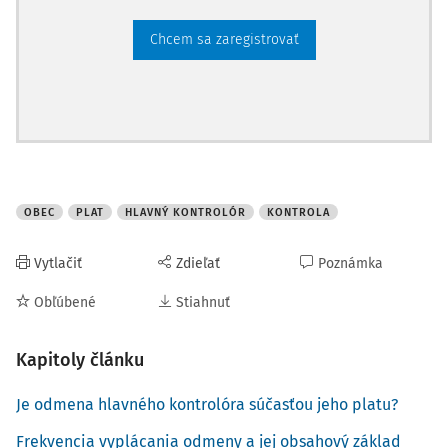
Chcem sa zaregistrovať
OBEC
PLAT
HLAVNÝ KONTROLÓR
KONTROLA
Vytlačiť
Zdieľať
Poznámka
Obľúbené
Stiahnuť
Kapitoly článku
Je odmena hlavného kontrolóra súčasťou jeho platu?
Frekvencia vyplácania odmeny a jej obsahový základ