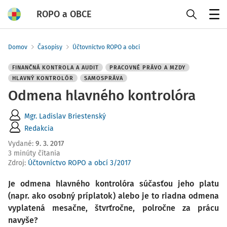
ROPO a OBCE
Menu
Domov
Časopisy
Účtovníctvo ROPO a obcí
FINANČNÁ KONTROLA A AUDIT
PRACOVNÉ PRÁVO A MZDY
HLAVNÝ KONTROLÓR
SAMOSPRÁVA
Odmena hlavného kontrolóra
Mgr. Ladislav Briestenský
Redakcia
Vydané
:
9. 3. 2017
3 minúty čítania
Zdroj
:
Účtovníctvo ROPO a obcí 3/2017
Je odmena hlavného kontrolóra súčasťou jeho platu
(napr. ako osobný príplatok) alebo je to riadna odmena
vyplatená mesačne, štvrťročne, polročne za prácu
navyše?