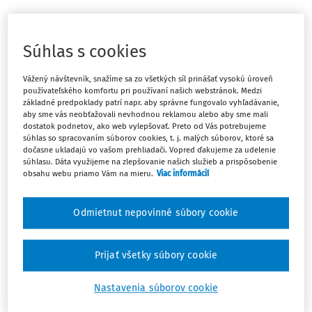
Je odmena hlavného kontrolóra
Súhlas s cookies
súčasťou jeho platu?
Vážený návštevník, snažíme sa zo všetkých síl prinášať vysokú úroveň
používateľského komfortu pri používaní našich webstránok. Medzi
Na začiatok treba predovšetkým upozorniť, že
základné predpoklady patrí napr. aby správne fungovalo vyhľadávanie,
odmeňovanie hlavného kontrolóra nielenže nemá nič
aby sme vás neobťažovali nevhodnou reklamou alebo aby sme mali
dostatok podnetov, ako web vylepšovať. Preto od Vás potrebujeme
spoločné s odmeňovaním podľa zákona č. 553/2003 Z. z. o
súhlas so spracovaním súborov cookies, t. j. malých súborov, ktoré sa
odmeňovaní niektorých zamestnancov pri výkone práce
dočasne ukladajú vo vašom prehliadači. Vopred ďakujeme za udelenie
súhlasu. Dáta využijeme na zlepšovanie našich služieb a prispôsobenie
vo verejnom z
obsahu webu priamo Vám na mieru.
Viac informácií
Odmietnut nepovinné súbory cookie
Máte predplatné?
Prihláste sa
Prijať všetky súbory cookie
Nastavenia súborov cookie
Ups, zatiaľ ste si prečítali len