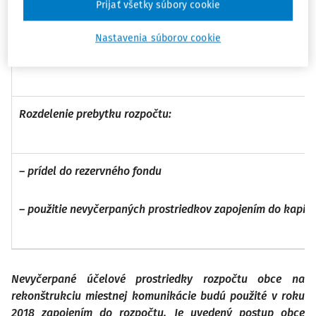
Prijať všetky súbory cookie
Nastavenia súborov cookie
Prebytok rozpočtu po vylúčení nevyčerpaných účelových p
Rozdelenie prebytku rozpočtu:
–
prídel do rezervného fondu
–
použitie nevyčerpaných prostriedkov zapojením do kapit
Nevyčerpané účelové prostriedky rozpočtu obce na
rekonštrukciu miestnej komunikácie budú použité v roku
2018 zapojením do rozpočtu. Je uvedený postup obce