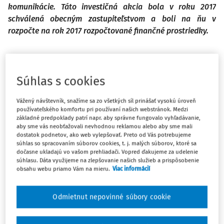
komunikácie. Táto investičná akcia bola v roku 2017
schválená obecným zastupiteľstvom a boli na ňu v
rozpočte na rok 2017 rozpočtované finančné prostriedky.
Obec navrhuje schváliť prebytok rozpočtu vo výške 500
000 € s jeho rozdelením takto:
Súhlas s cookies
Vážený návštevník, snažíme sa zo všetkých síl prinášať vysokú úroveň
Prebytok rozpočtu:
používateľského komfortu pri používaní našich webstránok. Medzi
základné predpoklady patrí napr. aby správne fungovalo vyhľadávanie,
aby sme vás neobťažovali nevhodnou reklamou alebo aby sme mali
dostatok podnetov, ako web vylepšovať. Preto od Vás potrebujeme
– prebytok bežného rozpočtu
súhlas so spracovaním súborov cookies, t. j. malých súborov, ktoré sa
dočasne ukladajú vo vašom prehliadači. Vopred ďakujeme za udelenie
súhlasu. Dáta využijeme na zlepšovanie našich služieb a prispôsobenie
obsahu webu priamo Vám na mieru.
Viac informácií
–
prebytok kapitálového rozpočtu
Odmietnut nepovinné súbory cookie
Nevyčerpané účelové prostriedky rozpočtu obce na rekonšt
komunikácie