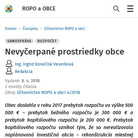
ROPO a OBCE
Menu
Domov
Časopisy
Účtovníctvo ROPO a obcí
SAMOSPRÁVA
ROZPOČET
Nevyčerpané prostriedky obce
Ing. Ingrid Konečná Veverková
Redakcia
Vydané
:
8. 4. 2018
2 minúty čítania
Zdroj
:
Účtovníctvo ROPO a obcí 4/2018
Obec dosiahla v roku 2017 prebytok rozpočtu vo výške 500
000 € – prebytok bežného rozpočtu je 300 000 € a
prebytok kapitálového rozpočtu je 200 000 €. Prebytok
kapitálového rozpočtu vznikol tým, že sa nerealizovala
naplánovaná investičná akcia – rekonštrukcia miestnej