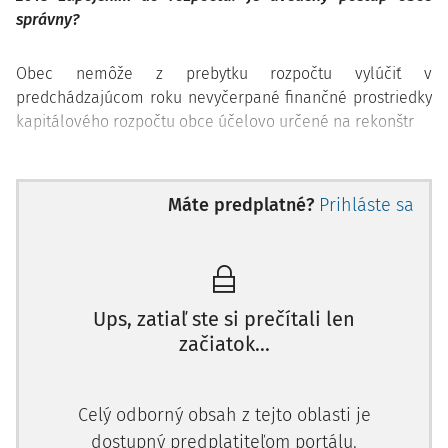
správny?
Obec nemôže z prebytku rozpočtu vylúčiť v
predchádzajúcom roku nevyčerpané finančné prostriedky
kapitálového rozpočtu obce účelovo určené na rekonštr
Máte predplatné?
Prihláste sa
Ups, zatiaľ ste si prečítali len
začiatok...
Celý odborný obsah z tejto oblasti je
dostupný predplatiteľom portálu.