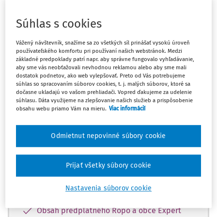
Odpoveď
Súhlas s cookies
Vážený návštevník, snažíme sa zo všetkých síl prinášať vysokú úroveň
Máte predplatné?
Prihláste sa
používateľského komfortu pri používaní našich webstránok. Medzi
základné predpoklady patrí napr. aby správne fungovalo vyhľadávanie,
aby sme vás neobťažovali nevhodnou reklamou alebo aby sme mali
dostatok podnetov, ako web vylepšovať. Preto od Vás potrebujeme
súhlas so spracovaním súborov cookies, t. j. malých súborov, ktoré sa
dočasne ukladajú vo vašom prehliadači. Vopred ďakujeme za udelenie
súhlasu. Dáta využijeme na zlepšovanie našich služieb a prispôsobenie
Tento dokument je len pre
obsahu webu priamo Vám na mieru.
Viac informácií
predplatiteľov Ropo a obce VIP.
Odmietnut nepovinné súbory cookie
Odomknite si prístup zakúpením
predplatného.
Prijať všetky súbory cookie
Nastavenia súborov cookie
Vďaka tomu získate aj:
Obsah predplatného Ropo a obce Expert