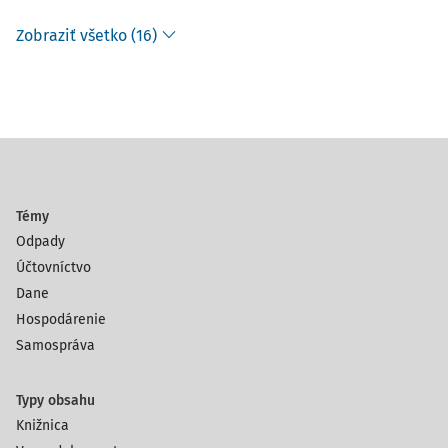
Zobraziť všetko (16)
Témy
Odpady
Účtovníctvo
Dane
Hospodárenie
Samospráva
Typy obsahu
Knižnica