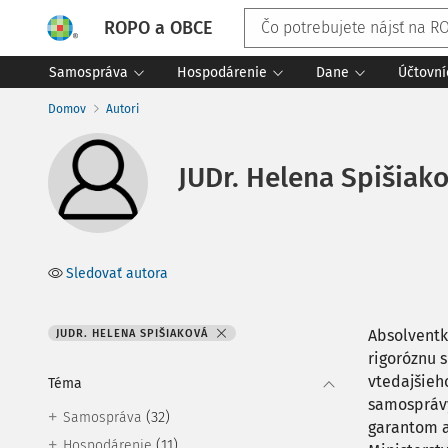
ROPO a OBCE
Samospráva
Hospodárenie
Dane
Účtovní
Domov
Autori
JUDr. Helena Spišiak
Sledovať autora
Absolventk
JUDR. HELENA SPIŠIAKOVÁ
rigoróznu 
vtedajšieh
Téma
samosprávy
(32)
Samospráva
garantom a
(11)
Hospodárenie