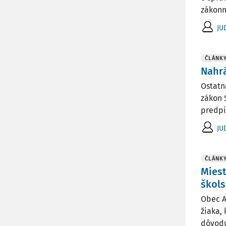
zákonn
JU
ČLÁNK
Nahrá
Ostatn
zákon 
predpis
JU
ČLÁNK
Miest
škol
Obec A
žiaka,
dôvodu,