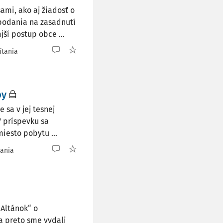
mi, ako aj žiadosť o
 podania na zasadnutí
jší postup obce ...
ítania
by
 sa v jej tesnej
V príspevku sa
iesto pobytu ...
tania
Altánok“ o
 a preto sme vydali