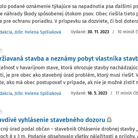
olo podané oznámenie týkajúce sa napadnutia psa ďalšími psa
ie náhrady škody spôsobenej útokom psov. Obec riešila tieto
e pre ochranu poriadku. V príspevku sa dozviete, či bol dotera
Vydané:
30. 11. 2023
/
10 minút č
dakcia
,
JUDr. Helena Spišiaková
Y
žiavaná stavba a neznámy pobyt vlastníka stav
eľnosť v havarijnom stave, ktorá ohrozuje stavby nachádzajúce
sti, je pre obec ako stavebný úrad problém, ktorý musí riešiť. 
te, ako má obec postupovať v prípade, ak nie je možné zistiť m
Vydané:
18. 5. 2023
/
17 minút čí
dakcia
,
JUDr. Helena Spišiaková
Y
avdivé vyhlásenie stavebného dozoru
cný úrad podal občan – stavebník Ohlásenie drobnej stavby „
och 8 x 3 m. Podanie obsahovalo všetky náležitosti a prílohy,