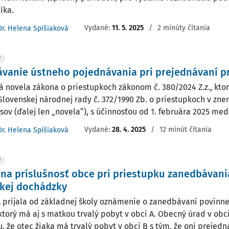
íka.
Vydané:
11. 5. 2025
/
2 minúty čítania
Dr. Helena Spišiaková
Y
vanie ústneho pojednávania pri prejednávaní p
á novela zákona o priestupkoch zákonom č. 380/2024 Z.z., kt
Slovenskej národnej rady č. 372/1990 Zb. o priestupkoch v zne
ov (ďalej len „novela“), s účinnosťou od 1. februára 2025 medz
Vydané:
28. 4. 2025
/
12 minút čítania
Dr. Helena Spišiaková
Y
na príslušnosť obce pri priestupku zanedbávani
skej dochádzky
 prijala od základnej školy oznámenie o zanedbávaní povinne
 ktorý má aj s matkou trvalý pobyt v obci A. Obecný úrad v obc
 že otec žiaka má trvalý pobyt v obci B s tým, že oni prejednaj