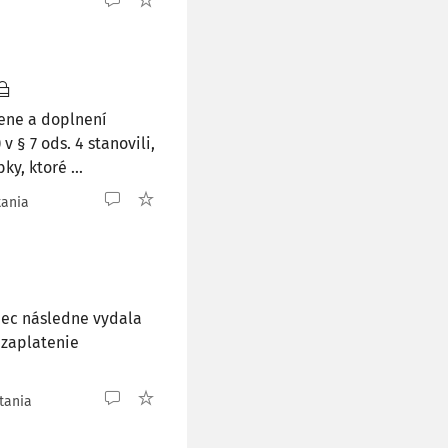
mene a doplnení
v § 7 ods. 4 stanovili,
y, ktoré ...
tania
Obec následne vydala
 zaplatenie
ítania