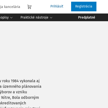
Prihlásiť
Registrácia
ja kancelária
sopisy
Praktické nástroje
Predplatné
v roku 1984 vykonala aj
y a územného plánovania
ýborov a vzniku
v Nitre, Bola odborným
akreditovaných