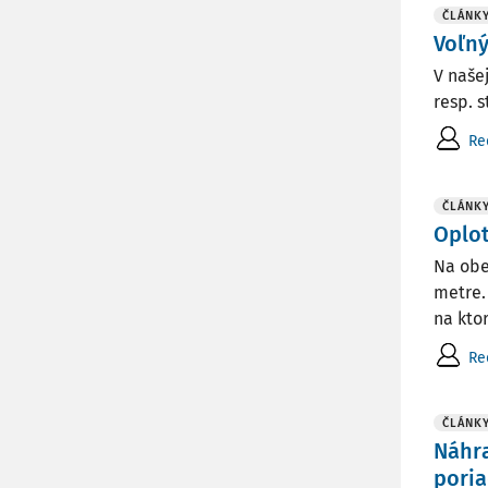
ČLÁNK
Voľn
V naše
resp. 
Re
ČLÁNK
Oplot
Na obe
metre.
na kto
Re
ČLÁNK
Náhra
pori