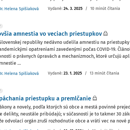
Vydané:
24. 3. 2025
/
10 minút čítania
Dr. Helena Spišiaková
Y
všia amnestia vo veciach priestupkov
Slovenskej republiky nedávno udelila amnestiu na priestupky 
andemickými opatreniami zavedenými počas COVID-19. Článo
nosti o právnych úpravách a mechanizmoch, ktoré určujú ap
mnestie ...
Vydané:
23. 1. 2025
/
13 minút čítania
Dr. Helena Spišiaková
Y
páchania priestupku a premlčanie
ákony a novely, podľa ktorých sú obce a mestá povinné preje
e delikty, neustále pribúdajú; v súčasnosti je to takmer 30 zá
 že odvolací orgán zruší rozhodnutie obce a vráti vec na nové p