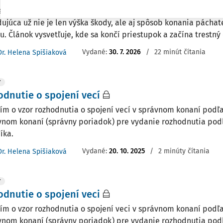
februára 2025 sa pravidlá pri priestupkoch proti majetku výraz
ujúca už nie je len výška škody, ale aj spôsob konania páchat
u. Článok vysvetľuje, kde sa končí priestupok a začína trestný 
Vydané:
30. 7. 2026
/
22 minút čítania
Dr. Helena Spišiaková
Y
dnutie o spojení vecí
ím o vzor rozhodnutia o spojení vecí v správnom konaní podľa 
vnom konaní (správny poriadok) pre vydanie rozhodnutia pod
íka.
Vydané:
20. 10. 2025
/
2 minúty čítania
Dr. Helena Spišiaková
Y
dnutie o spojení veci
ím o vzor rozhodnutia o spojení veci v správnom konaní podľa 
vnom konaní (správny poriadok) pre vydanie rozhodnutia pod