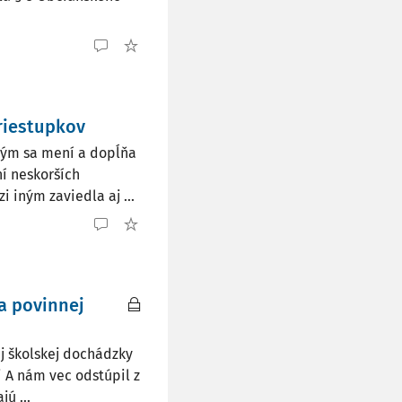
riestupkov
orým sa mení a dopĺňa
ní neskorších
i iným zaviedla aj ...
a povinnej
j školskej dochádzky
i A nám vec odstúpil z
ú ...