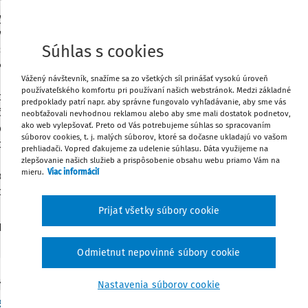
vom školstva, vedy a výskumu SR (Základné legislatívne princ
 a jej orgánov, Základy správneho konania v podmienkach s
v v podmienkach miestnej samosprávy, Verejný poriadok v obc
Súhlas s cookies
asopisoch určených pre samosprávu (Obecné noviny, Právo pre
kou a spoluautorkou viacerých publikácií (Manažment samospr
Vážený návštevník, snažíme sa zo všetkých síl prinášať vysokú úroveň
tna samospráva – základné princípy fungovania I a II, Reklam
používateľského komfortu pri používaní našich webstránok. Medzi základné
 zákona, Zákon o priestupkoch – komentár, 2. vydanie). Od ro
predpoklady patrí napr. aby správne fungovalo vyhľadávanie, aby sme vás
 činnosti, najmä so zameraním na zákon o obecnom zriadení, s
neobťažovali nevhodnou reklamou alebo aby sme mali dostatok podnetov,
ako web vylepšovať. Preto od Vás potrebujeme súhlas so spracovaním
ch a tiež stavebný zákon. V rokoch 2012 až 2014 pôsobila v pr
súborov cookies, t. j. malých súborov, ktoré sa dočasne ukladajú vo vašom
ového stavebného zákona zriadenej pri Ministerstve dopravy,
prehliadači. Vopred ďakujeme za udelenie súhlasu. Dáta využijeme na
. Je členkou Asociácie vzdelávania samosprávy a prostredníc
zlepšovanie našich služieb a prispôsobenie obsahu webu priamo Vám na
mieru.
Viac informácií
ch centier poskytuje pracovníkom obecných úradov a prísluš
radenstvo a konzultácie.
Prijať všetky súbory cookie
121
daných dokumentov:
Zoradiť
Odmietnut nepovinné súbory cookie
Nastavenia súborov cookie
Y
ž a ďalšie priestupky proti majetku