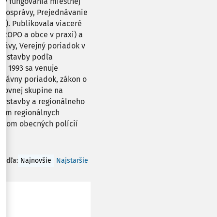
ípy fungovania miestnej
amosprávy, Prejednávanie
i). Publikovala viaceré
 ROPO a obce v praxi) a
ávy, Verejný poriadok v
né stavby podľa
ku 1993 sa venuje
právny poriadok, zákon o
acovnej skupine na
 výstavby a regionálneho
tvom regionálnych
níkom obecných polícií
 podľa
:
Najnovšie
Najstaršie