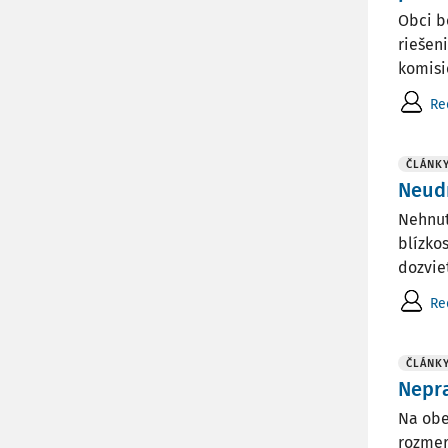
Obci b
riešen
komisi
Re
ČLÁNK
Neudr
Nehnut
blízko
dozvie
Re
ČLÁNK
Nepr
Na obe
rozmer