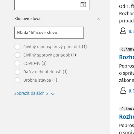
Od 1. 
Rozhod
Kľúčové slová
prípad
JU
(1)
Civilný mimosporový poriadok
ČLÁNK
(1)
Civilný sporový poriadok
Rozho
(3)
COVID-19
Popros
(1)
Daň z nehnuteľností
o sprá
(1)
zákonn
Drobná stavba
JU
Zobraziť ďalších 5
ČLÁNK
Rozho
Popros
o sprá