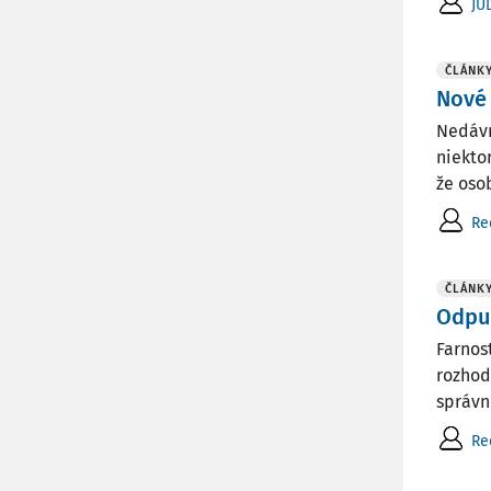
JU
ČLÁNK
Nové 
Nedávn
niektor
že oso
Re
ČLÁNK
Odpus
Farnos
rozhod
správn
Re