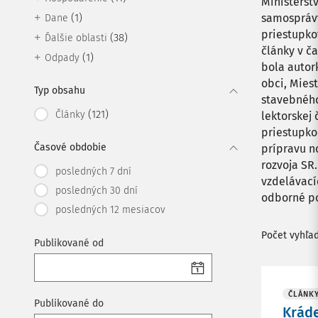
Ministerst
(1)
samosprávy
Dane
priestupko
(38)
Ďalšie oblasti
články v č
(1)
Odpady
bola autor
obci, Mies
Typ obsahu
stavebného
(121)
Články
lektorskej
priestupko
Časové obdobie
prípravu n
rozvoja SR
posledných 7 dní
vzdelávací
posledných 30 dní
odborné po
posledných 12 mesiacov
Počet vyhľa
Publikované od
ČLÁNK
Publikované do
Kráde