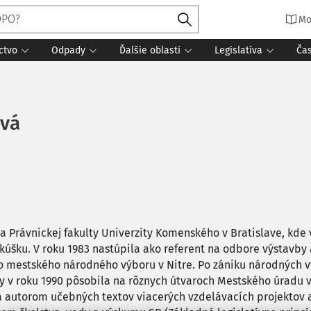
Mo
ctvo
Odpady
Ďalšie oblasti
Legislatíva
Ča
ová
a Právnickej fakulty Univerzity Komenského v Bratislave, kde 
skúšku. V roku 1983 nastúpila ako referent na odbore výstavb
o mestského národného výboru v Nitre. Po zániku národných v
 v roku 1990 pôsobila na rôznych útvaroch Mestského úradu 
 autorom učebných textov viacerých vzdelávacích projektov 