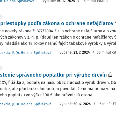
Vydané:
16. 12. 2024
/
16 minút čítania
Dr. Helena Spišiaková
Y
priestupky podľa zákona o ochrane nefajčiarov
e novely zákona č. 377/2004 Z.z. o ochrane nefajčiarov a o z
ých zákonov v z. n. p. (ďalej len "zákon o ochrane nefajčiarov") 
by mladšie ako 18 rokov nesmú fajčiť tabakové výrobky a výrobk
Vydané:
23. 7. 2024
/
36 minút čí
dakcia
,
JUDr. Helena Spišiaková
Y
tenie správneho poplatku pri výrube drevín
ť XY, filiálka Z, podala na našu obec žiadosť o výrub drevín. 
nutie, ale pán farár nám potom povedal, že nemá peniaze na
eho poplatku vo výške 100 € ako právnická osoba.
Vydané:
30. 4. 2024
/
16 minút č
dakcia
,
JUDr. Helena Spišiaková