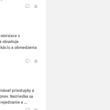
súvisiace s
k obsahuje
likáciu a obmedzenia
dnávať priestupky a
konov. Nezriedka sa
rejednanie a ...