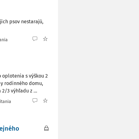
ich psov nestarajú,
ania
 oplotenia s výškou 2
vby rodinného domu,
2/3 výhľadu z ...
ítania
rejného