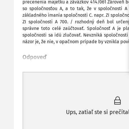
precenenia majetku a záväzkov 414/061 Zároveň bo
so spoločnosťou A, a to tak, že v spoločnosti 
základného imania spoločnosti C. napr. ZI spoločnos
ZI spoločnosti A 700. / rozhodný deň bol urče
správne toto celé zaúčtovať. Spoločnosť A je pla
spoločnosti sa idú zlučovať. Nevzniká spoločnosti
názor je, že nie, v opačnom prípade by vznikla povi
Odpoveď
Ups, zatiaľ ste si prečíta