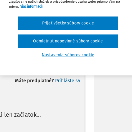
lo rozhodnuté, že spoločnosť C sa zlúči
zlepšovanie našich služieb a prispôsobenie obsahu webu priamo Vám na
Zdieľať
mieru.
Viac informácií
A sa navýši základné imanie o hodnotu
ti A 500, ZI spoločnosti C 200, zlúčením
ný/ Vedeli by ste mi predkontovať ako
Poznámka
Prijať všetky súbory cookie
titeľ DPH, spoločnosť C nie, tieto dve
 C sa zo zákona registrovať na DPH. Môj
Odmietnut nepovinné súbory cookie
nnosť registrácie.
Nastavenia súborov cookie
Máte predplatné?
Prihláste sa
li len začiatok...