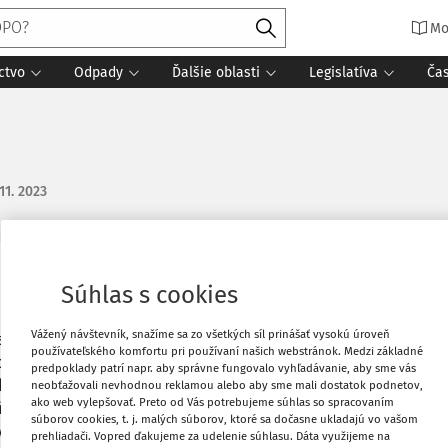
Mo
ctvo
Odpady
Ďalšie oblasti
Legislatíva
Ča
 11. 2023
Vytlačiť
Súhlas s cookies
 svojej dcéry sídlo v inom štáte EU
Vážený návštevník, snažíme sa zo všetkých síl prinášať vysokú úroveň
ka sa spoločnosť B v EU presídli na
Obľúbené
používateľského komfortu pri používaní našich webstránok. Medzi základné
poločnosť C. Spoločnosť A vložila do
predpoklady patrí napr. aby správne fungovalo vyhľadávanie, aby sme vás
klad podielové cenné papiere, ktoré
neobťažovali nevhodnou reklamou alebo aby sme mali dostatok podnetov,
Stiahnuť
ako web vylepšovať. Preto od Vás potrebujeme súhlas so spracovaním
ažného vkladu v spoločnosti A je nižšia
súborov cookies, t. j. malých súborov, ktoré sa dočasne ukladajú vo vašom
vaný v spoločnosti A oceňovací rozdiel z
prehliadači. Vopred ďakujeme za udelenie súhlasu. Dáta využijeme na