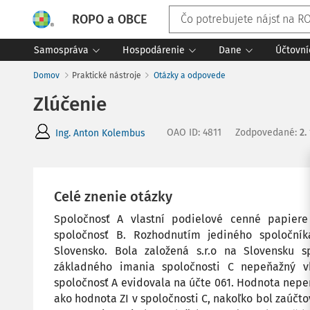
ROPO a OBCE
Samospráva
Hospodárenie
Dane
Účtovní
Domov
Praktické nástroje
Otázky a odpovede
Zlúčenie
OAO ID
:
4811
Zodpovedané
:
2.
Ing. Anton Kolembus
Celé znenie otázky
Spoločnosť A vlastní podielové cenné papiere
spoločnosť B. Rozhodnutím jediného spoloční
Slovensko. Bola založená s.r.o na Slovensku s
základného imania spoločnosti C nepeňažný v
spoločnosť A evidovala na účte 061. Hodnota nepeň
ako hodnota ZI v spoločnosti C, nakoľko bol zaúčto