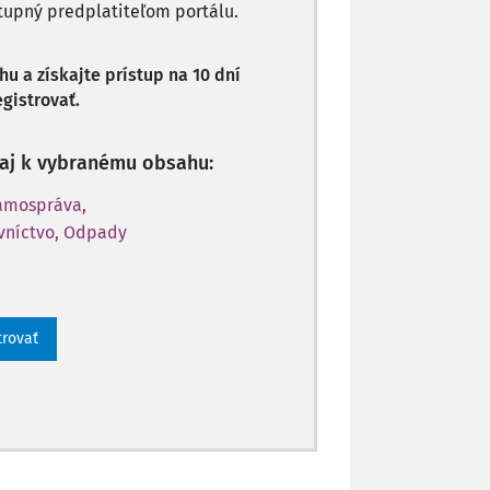
stupný predplatiteľom portálu.
 a získajte prístup na 10 dní
gistrovať.
p aj k vybranému obsahu:
Samospráva,
vníctvo, Odpady
trovať