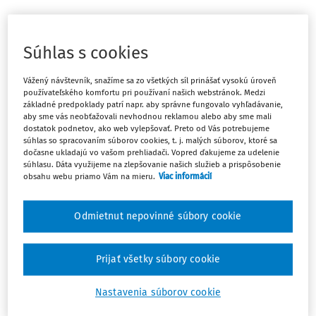
Máte predplatné?
Prihláste sa
Súhlas s cookies
Vážený návštevník, snažíme sa zo všetkých síl prinášať vysokú úroveň
používateľského komfortu pri používaní našich webstránok. Medzi
základné predpoklady patrí napr. aby správne fungovalo vyhľadávanie,
aby sme vás neobťažovali nevhodnou reklamou alebo aby sme mali
Tento dokument je len pre
dostatok podnetov, ako web vylepšovať. Preto od Vás potrebujeme
predplatiteľov Ropo a obce VIP.
súhlas so spracovaním súborov cookies, t. j. malých súborov, ktoré sa
dočasne ukladajú vo vašom prehliadači. Vopred ďakujeme za udelenie
súhlasu. Dáta využijeme na zlepšovanie našich služieb a prispôsobenie
obsahu webu priamo Vám na mieru.
Viac informácií
Odomknite si prístup zakúpením
predplatného.
Odmietnut nepovinné súbory cookie
Vďaka tomu získate aj:
Prijať všetky súbory cookie
Obsah predplatného Ropo a obce Expert
Nastavenia súborov cookie
Odborné články z oblastí: stavebný úrad,
bezpečnosť a krízové riadenie, verejný