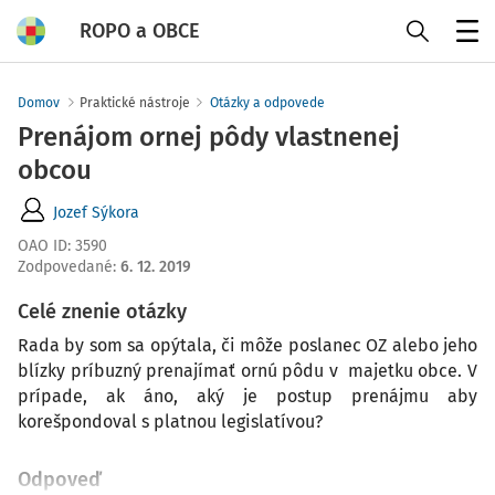
ROPO a OBCE
Menu
Domov
Praktické nástroje
Otázky a odpovede
Prenájom ornej pôdy vlastnenej
obcou
Jozef Sýkora
OAO ID
:
3590
Zodpovedané
:
6. 12. 2019
Celé znenie otázky
Rada by som sa opýtala, či môže poslanec OZ alebo jeho
blízky príbuzný prenajímať ornú pôdu v majetku obce. V
prípade, ak áno, aký je postup prenájmu aby
korešpondoval s platnou legislatívou?
Odpoveď