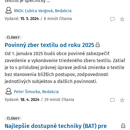
textilu je špecifický ...
RNDr. Ľubica Vargová
,
Redakcia
Vydané:
15. 5. 2024
/
8 minút čítania
ČLÁNKY
Povinný zber textilu od roku 2025
Od 1. januára 2025 budú obce povinné zabezpečiť
zavedenie a vykonávanie triedeného zberu textilu. Zatiaľ
je to v príslušnej právnej úprave jediná zmienka o textile
bez stanovenia bližších postupov, zodpovednosti
jednotlivých subjektov a ďalších povinností.
Peter Šimurka
,
Redakcia
Vydané:
18. 4. 2024
/
29 minút čítania
ČLÁNKY
Najlepšie dostupné techniky (BAT) pre