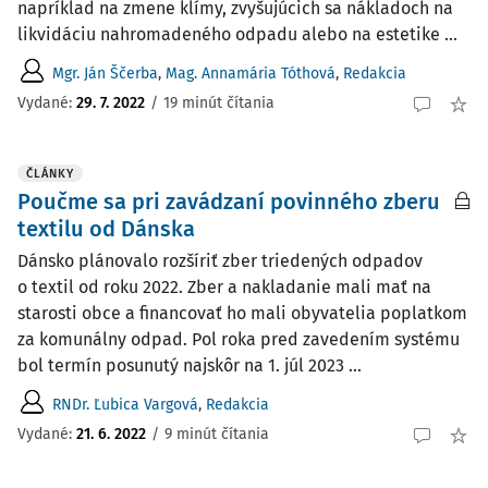
napríklad na zmene klímy, zvyšujúcich sa nákladoch na
likvidáciu nahromadeného odpadu alebo na estetike ...
Mgr. Ján Ščerba
,
Mag. Annamária Tóthová
,
Redakcia
Vydané:
29. 7. 2022
/
19 minút čítania
ČLÁNKY
Poučme sa pri zavádzaní povinného zberu
textilu od Dánska
Dánsko plánovalo rozšíriť zber triedených odpadov
o textil od roku 2022. Zber a nakladanie mali mať na
starosti obce a financovať ho mali obyvatelia poplatkom
za komunálny odpad. Pol roka pred zavedením systému
bol termín posunutý najskôr na 1. júl 2023 ...
RNDr. Ľubica Vargová
,
Redakcia
Vydané:
21. 6. 2022
/
9 minút čítania