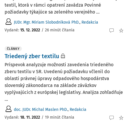
textil, ktorá v rámci opatrení zavádza Povinné
požiadavky týkajúce sa zeleného verejného ...
JUDr. Mgr. Miriam Slobodníková PhD.
,
Redakcia
Vydané:
15. 12. 2022
/
26 minút čítania
ČLÁNKY
Triedený zber textilu
Príspevok analyzuje možnosti zavedenia triedeného
zberu textilu v SR. Uvedenú požiadavku včlenil do
oblasti právnej úpravy odpadového hospodárstva
slovenský zákonodarca na základe záväzkov
vyplývajúcich z európskej legislatívy. Analýza zohľadňuje
...
doc. JUDr. Michal Maslen PhD.
,
Redakcia
Vydané:
18. 11. 2022
/
19 minút čítania