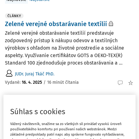
ČLÁNKY
Zelené verejné obstarávanie textílií
Zelené verejné obstarávanie textílií predstavuje
zodpovedný prístup k nákupu odevov a textilných
výrobkov s ohľadom na životné prostredie a sociálne
aspekty. Využívanie certifikátov GOTS a OEKO-TEX(R)
Standard 100 zjednodušuje proces obstarávania a ...
JUDr. Juraj Tkáč PhD.
Vydané:
16. 4. 2025
/
16 minút čítania
AKTUALITY
Ako správne nakladať s textilným odpadom
Súhlas s cookies
od roku 2025
Vážený návštevník, snažíme sa zo všetkých síl prinášať vysokú úroveň
Od 1. januára 2025 majú obce povinnosť zaviesť triedený
používateľského komfortu pri používaní našich webstránok. Medzi
zber komunálneho odpadu pre papier, plasty, kovy, sklo,
základné predpoklady patrí napr. aby správne fungovalo vyhľadávanie,