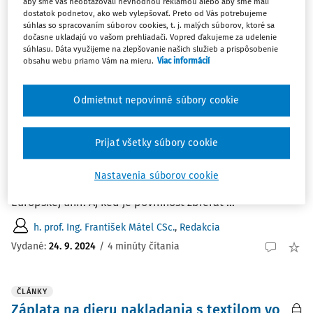
aby sme vás neobťažovali nevhodnou reklamou alebo aby sme mali
kompozitné obaly na báze lepenky a textil.
dostatok podnetov, ako web vylepšovať. Preto od Vás potrebujeme
súhlas so spracovaním súborov cookies, t. j. malých súborov, ktoré sa
ROPO redakcia
dočasne ukladajú vo vašom prehliadači. Vopred ďakujeme za udelenie
súhlasu. Dáta využijeme na zlepšovanie našich služieb a prispôsobenie
Vydané:
18. 3. 2025
/
2 minúty čítania
obsahu webu priamo Vám na mieru.
Viac informácií
ČLÁNKY
Odmietnut nepovinné súbory cookie
Ako ďalej využiť textil
Od nového roku 2025 sa rozšíri portfólium separovaného
Prijať všetky súbory cookie
zberu komunálneho odpadu o novú komoditu - textil.
Povinnosť zbierať a separovať textil ako samostatnú
Nastavenia súborov cookie
komoditu bude platiť od 1. januára 2025 v celej
Európskej únii. Aj keď je povinnosť zbierať ...
h. prof. Ing. František Mátel CSc.
,
Redakcia
Vydané:
24. 9. 2024
/
4 minúty čítania
ČLÁNKY
Záplata na dieru nakladania s textilom vo