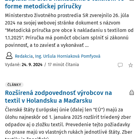
forme metodickej príručky
Ministerstvo životného prostredia SR zverejnilo 26. júla
2024 na svojej webovej stránke dokument s názvom
"Metodická príručka pre obce k nakladaniu s textilom od
1.1.2025". Príručka má pomôcť obciam splniť si zákonnú
povinnosť, a to zaviesť a vykonávať ...
Redakcia
,
Ing. Uršula Horniaková Pomfyová
Vydané:
24. 9. 2024
/
17 minút čítania
ČLÁNKY
Rozšírená zodpovednosť výrobcov na
textil v Holandsku a Maďarsku
Členské štáty Európskej únie (ďalej len "EÚ") majú za
úlohu najneskôr od 1. januára 2025 rozšíriť triedený zber
odpadov aj o zložku textil. Prevedenie tejto požiadavky
do praxe majú vo vlastných rukách jednotlivé štáty. Zber