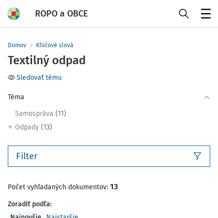
ROPO a OBCE
Menu
Domov
Kľúčové slová
Textilný odpad
Sledovať tému
Téma
(11)
Samospráva
(13)
Odpady
Filter
13
Počet vyhľadaných dokumentov:
Zoradiť podľa
:
Najnovšie
Najstaršie