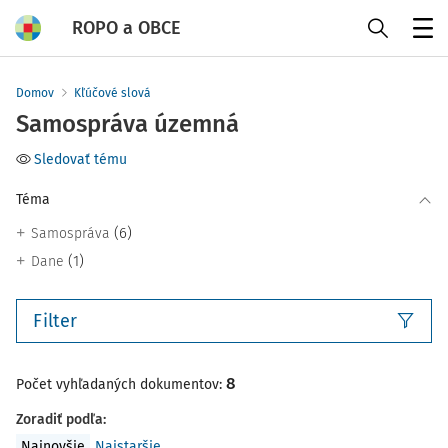
ROPO a OBCE
Menu
Domov
Kľúčové slová
Samospráva územná
Sledovať tému
Téma
(6)
Samospráva
(1)
Dane
Filter
8
Počet vyhľadaných dokumentov:
Zoradiť podľa
:
Najnovšie
Najstaršie