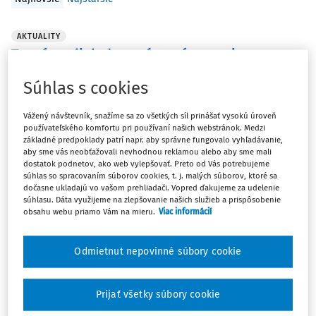
AKTUALITY
Termín volieb do orgánov územnej
samosprávy je už známy
Súhlas s cookies
Spojené voľby do orgánov samosprávy obcí a voľby do
orgánov samosprávnych krajov sa budú konať 24. októbra
Vážený návštevník, snažíme sa zo všetkých síl prinášať vysokú úroveň
tohto roka.
používateľského komfortu pri používaní našich webstránok. Medzi
základné predpoklady patrí napr. aby správne fungovalo vyhľadávanie,
ROPO redakcia
aby sme vás neobťažovali nevhodnou reklamou alebo aby sme mali
dostatok podnetov, ako web vylepšovať. Preto od Vás potrebujeme
Vydané:
23. 6. 2026
/
1 minúta čítania
súhlas so spracovaním súborov cookies, t. j. malých súborov, ktoré sa
dočasne ukladajú vo vašom prehliadači. Vopred ďakujeme za udelenie
súhlasu. Dáta využijeme na zlepšovanie našich služieb a prispôsobenie
obsahu webu priamo Vám na mieru.
Viac informácií
AKTUALITY
Uskutočnia sa bezplatné workshopy
kybernetickej bezpečnosti
Odmietnut nepovinné súbory cookie
Sériu odborných workshopov zameraných na informačnú
a kybernetickú bezpečnosť vo verejnej správe pripravuje
Prijať všetky súbory cookie
Ministerstvo investícií, regionálneho rozovoja a