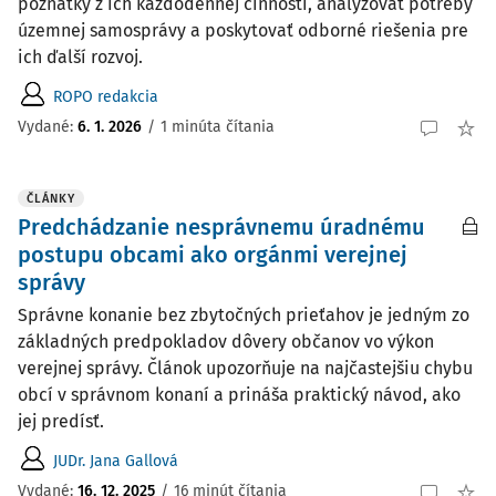
poznatky z ich každodennej činnosti, analyzovať potreby
územnej samosprávy a poskytovať odborné riešenia pre
ich ďalší rozvoj.
ROPO redakcia
Vydané:
6. 1. 2026
/
1 minúta čítania
ČLÁNKY
Predchádzanie nesprávnemu úradnému
postupu obcami ako orgánmi verejnej
správy
Správne konanie bez zbytočných prieťahov je jedným zo
základných predpokladov dôvery občanov vo výkon
verejnej správy. Článok upozorňuje na najčastejšiu chybu
obcí v správnom konaní a prináša praktický návod, ako
jej predísť.
JUDr. Jana Gallová
Vydané:
16. 12. 2025
/
16 minút čítania