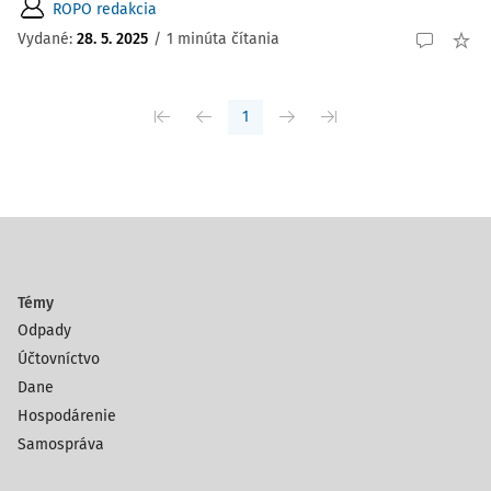
ROPO redakcia
Vydané:
28. 5. 2025
/
1 minúta čítania
1
Témy
Odpady
Účtovníctvo
Dane
Hospodárenie
Samospráva